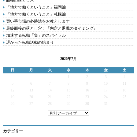
面接の落とし穴
「地方で働くということ」福岡編
「地方で働くということ」札幌編
買い手市場の必勝法をお教えします
最終面接の落とし穴：『内定と退職のタイミング』
加速する転職「負」のスパイラル
遅かった転職活動の始まり
2026年7月
日
月
火
水
木
金
土
1
2
3
4
5
6
7
8
9
10
11
12
13
14
15
16
17
18
19
20
21
22
23
24
25
26
27
28
29
30
31
カテゴリー