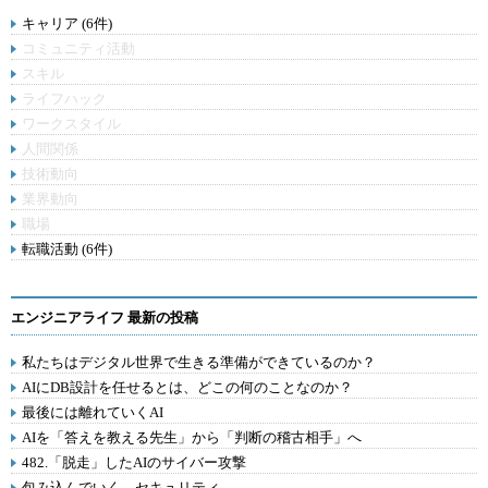
キャリア (6件)
コミュニティ活動
スキル
ライフハック
ワークスタイル
人間関係
技術動向
業界動向
職場
転職活動 (6件)
エンジニアライフ 最新の投稿
私たちはデジタル世界で生きる準備ができているのか？
AIにDB設計を任せるとは、どこの何のことなのか？
最後には離れていくAI
AIを「答えを教える先生」から「判断の稽古相手」へ
482.「脱走」したAIのサイバー攻撃
包み込んでいく、セキュリティ