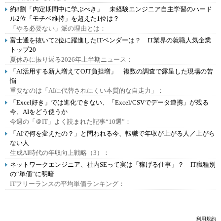
約8割「内定期間中に学ぶべき」 未経験エンジニア自主学習のハード
ル2位「モチベ維持」を超えた1位は？
「やる必要ない」派の理由とは：
富士通を抜いて2位に躍進したITベンダーは？ IT業界の就職人気企業
トップ20
夏休みに振り返る2026年上半期ニュース：
「AI活用する新人増えてOJT負担増」 複数の調査で露呈した現場の苦
悩
重要なのは「AIに代替されにくい本質的な自走力」：
「Excel好き」では進化できない、「Excel/CSVでデータ連携」が残る
今、AIをどう使うか
今週の「＠IT」よく読まれた記事“10選”：
「AIで何を変えたの？」と問われる今、転職で年収が上がる人／上がら
ない人
生成AI時代の年収向上戦略（3）：
ネットワークエンジニア、社内SEって実は「稼げる仕事」？ IT職種別
の“単価”に明暗
ITフリーランスの平均単価ランキング：
利用規約