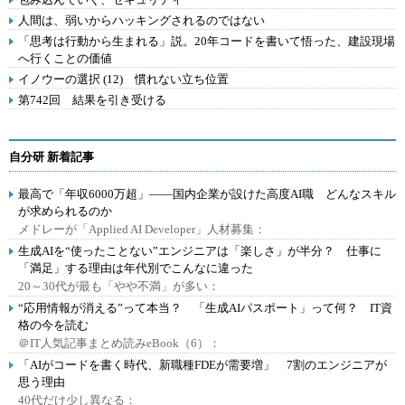
人間は、弱いからハッキングされるのではない
「思考は行動から生まれる」説。20年コードを書いて悟った、建設現場
へ行くことの価値
イノウーの選択 (12) 慣れない立ち位置
第742回 結果を引き受ける
自分研 新着記事
最高で「年収6000万超」――国内企業が設けた高度AI職 どんなスキル
が求められるのか
メドレーが「Applied AI Developer」人材募集：
生成AIを“使ったことない”エンジニアは「楽しさ」が半分？ 仕事に
「満足」する理由は年代別でこんなに違った
20～30代が最も「やや不満」が多い：
“応用情報が消える”って本当？ 「生成AIパスポート」って何？ IT資
格の今を読む
＠IT人気記事まとめ読みeBook（6）：
「AIがコードを書く時代、新職種FDEが需要増」 7割のエンジニアが
思う理由
40代だけ少し異なる：