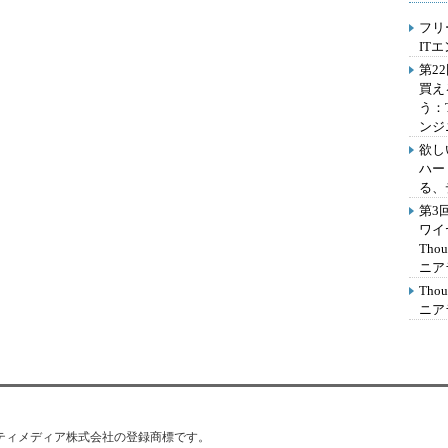
フリ
IT
第2
買え
う：
ンジ
欲し
ハー
る、
第3
ワイ
Th
ニア
Th
ニア
はアイティメディア株式会社の登録商標です。