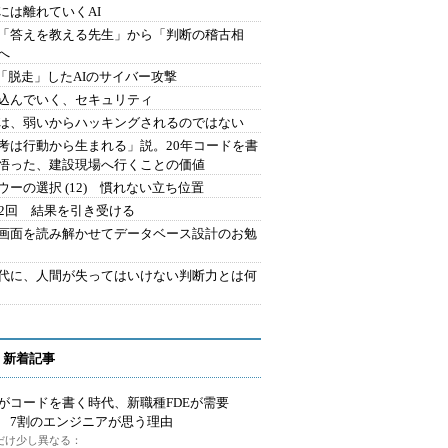
には離れていくAI
を「答えを教える先生」から「判断の稽古相
へ
2.「脱走」したAIのサイバー攻撃
込んでいく、セキュリティ
は、弱いからハッキングされるのではない
考は行動から生まれる」説。20年コードを書
悟った、建設現場へ行くことの価値
ウーの選択 (12) 慣れない立ち位置
42回 結果を引き受ける
で画面を読み解かせてデータベース設計のお勉
時代に、人間が失ってはいけない判断力とは何
 新着記事
Iがコードを書く時代、新職種FDEが需要
 7割のエンジニアが思う理由
代だけ少し異なる：