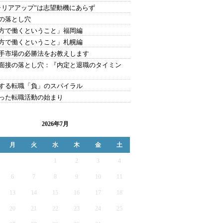
ャリアアップ”は志望動機にあらず
の落とし穴
方で働くということ」福岡編
方で働くということ」札幌編
手市場の必勝法をお教えします
面接の落とし穴：『内定と退職のタイミン
する転職「負」のスパイラル
った転職活動の始まり
2026年7月
月
火
水
木
金
土
1
2
3
4
6
7
8
9
10
11
13
14
15
16
17
18
20
21
22
23
24
25