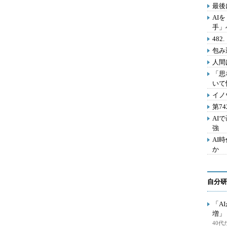
最後
AI
手」
48
包み
人間
「思
いて
イノ
第7
AI
強
AI
か
自分研
「A
増」
40