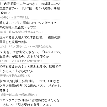
割「内定期間中に学ぶべき」 未経験エンジ
自主学習のハードル2位「モチベ維持」を超
1位は？
る必要ない」派の理由とは：
通を抜いて2位に躍進したITベンダーは？
業界の就職人気企業トップ20
みに振り返る2026年上半期ニュース：
I活用する新人増えてOJT負担増」 複数の調
露呈した現場の苦悩
なのは「AIに代替されにくい本質的な自走力」：
xcel好き」では進化できない、「Excel/CSVで
タ連携」が残る今、AIをどう使うか
「＠IT」よく読まれた記事“10選”：
Iで何を変えたの？」と問われる今、転職で年
上がる人／上がらない人
AI時代の年収向上戦略（3）：
収2000万円以上が約6割」 CTO、CIOなど
クラス転職が5年で2.2倍のバブル、求められ
材像は
O・経営幹部人材の転職市場動向：
ITエンジニアの5割が「管理職になりたくな
 それでも「引き受ける条件」とは？