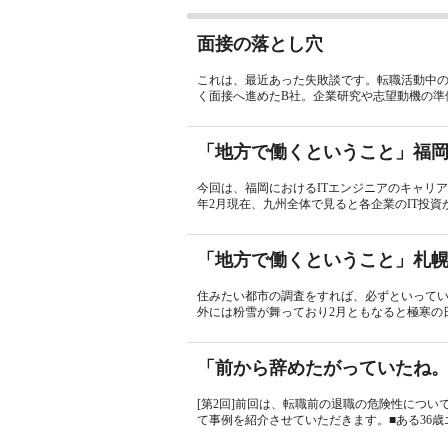
面接の落とし穴
これは、最近あった失敗談です。転職活動中の
く面接へ進めたB社。企業研究や志望動機の準備
「地方で働くということ」福
今回は、福岡におけるITエンジニアのキャリア
年2月現在、九州全体で見ると各企業のIT投資が冷
「地方で働くということ」札
住みたい都市の調査をすれば、必ずといって
外には粉雪が舞っており2月ともなると極寒の日
「前から辞めたがっていたね
[第2回]前回は、転職前の退職の危険性につ
て事例を紹介させていただきます。■ある36歳