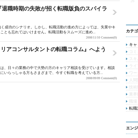
26
『退職時期の失敗が招く転職版負のスパイラ
が抱く成功のシナリオ。しかし、転職活動の進め方によっては、失業やキ
カテゴ
ことも忘れてはいけません。転職活動をスムーズに進め...
2008/11/10
Comment(0)
キャリ
ャリアコンサルタントの転職コラム』へよう
コミ
スキ
ライ
トは、日々の業務の中で大勢の方のキャリア相談を受けています。相談
にいらっしゃる方もさまざまで、今すぐ転職を考えている方...
ワー
2008/09/09
Comment(0)
人間
技術
業界
職場
転職活
エンジ