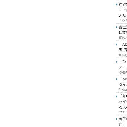
約8
ニア
えた
「や
富士
IT
夏休
「A
査で
重要
「E
デー
今週の
「A
収が
生成
「年
ハイ
る人
CX
若手
い」