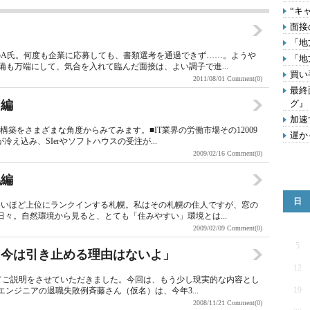
“キ
面接
「地
A氏。何度も企業に応募しても、書類選考を通過できず……。ようや
「地
も万端にして、気合を入れて臨んだ面接は、よい調子で進...
買い
2011/08/01
Comment(0)
最終
岡編
グ』
加速
構築をさまざまな角度からみてみます。■IT業界の労働市場その12009
遅か
え込み、SIerやソフトハウスの受注が...
2009/02/16
Comment(0)
幌編
日
いいほど上位にランクインする札幌。私はその札幌の住人ですが、窓の
々。自然環境から見ると、とても「住みやすい」環境とは...
2009/02/09
Comment(0)
5
。今は引き止める理由はないよ」
12
いてご説明をさせていただきました。今回は、もう少し現実的な内容とし
19
エンジニアの退職失敗例斉藤さん（仮名）は、今年3...
2008/11/21
Comment(0)