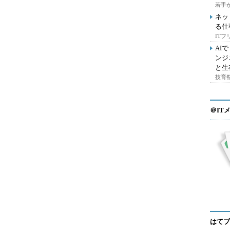
若手
ネッ
る仕
IT
AI
ンジ
と生
技育祭
＠IT
はてブ