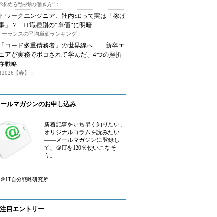
が求める“納得の働き方”：
トワークエンジニア、社内SEって実は「稼げ
事」？ IT職種別の“単価”に明暗
フリーランスの平均単価ランキング：
で「コード多重債務者」の世界線へ――新卒エ
ニアが実務でボコされて学んだ、4つの挫折
存戦略
2026【春】：
メールマガジンのお申し込み
新着記事をいち早く知りたい、
オリジナルコラムを読みたい
――メールマガジンに登録し
て、＠ITを120％使いこなそ
う。
＠IT自分戦略研究所
注目エントリー