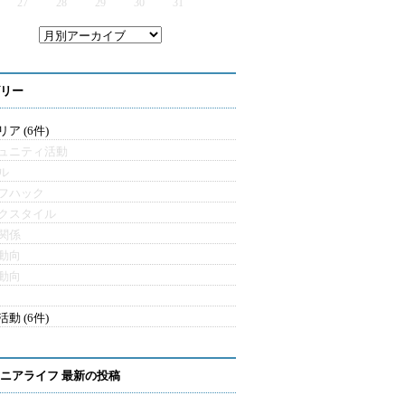
27
28
29
30
31
リー
ア (6件)
ュニティ活動
ル
フハック
クスタイル
関係
動向
動向
動 (6件)
ニアライフ 最新の投稿