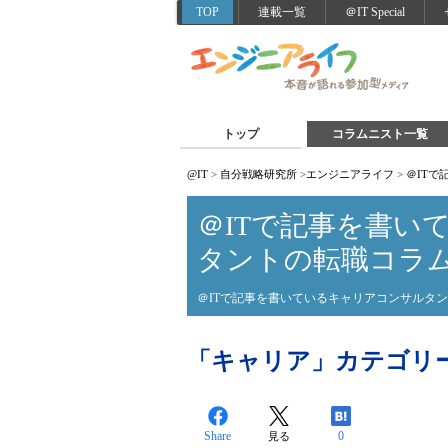
TOP
連載一覧
＠IT Special
トップ
コラムニスト一覧
@IT
>
自分戦略研究所
>
エンジニアライフ
>
＠IT
＠ITで記事を書い
タントの転職コラ
＠ITで記事を書いているキャリアコンサルタ
「キャリア」カテゴリ
Share
0
見る