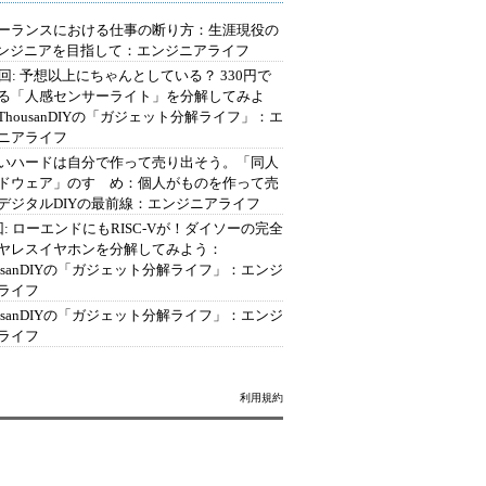
ーランスにおける仕事の断り方：生涯現役の
エンジニアを目指して：エンジニアライフ
2回: 予想以上にちゃんとしている？ 330円で
る「人感センサーライト」を分解してみよ
ThousanDIYの「ガジェット分解ライフ」：エ
ニアライフ
いハードは自分で作って売り出そう。「同人
ドウェア」のすゝめ：個人がものを作って売
デジタルDIYの最前線：エンジニアライフ
回: ローエンドにもRISC-Vが！ダイソーの完全
ヤレスイヤホンを分解してみよう：
ousanDIYの「ガジェット分解ライフ」：エンジ
ライフ
ousanDIYの「ガジェット分解ライフ」：エンジ
ライフ
利用規約