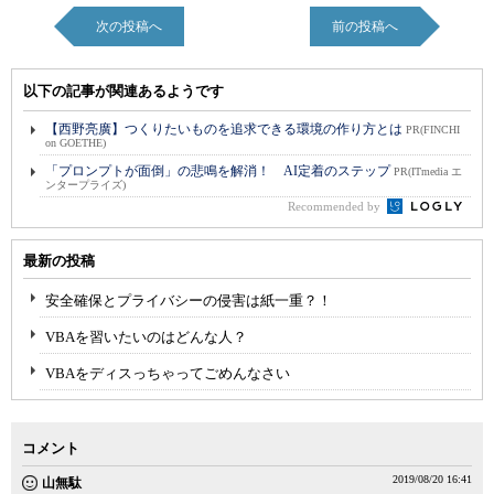
次の投稿へ
前の投稿へ
以下の記事が関連あるようです
【西野亮廣】つくりたいものを追求できる環境の作り方とは
PR(FINCHI
on GOETHE)
「プロンプトが面倒」の悲鳴を解消！ AI定着のステップ
PR(ITmedia エ
ンタープライズ)
Recommended by
最新の投稿
安全確保とプライバシーの侵害は紙一重？！
VBAを習いたいのはどんな人？
VBAをディスっちゃってごめんなさい
コメント
2019/08/20 16:41
山無駄