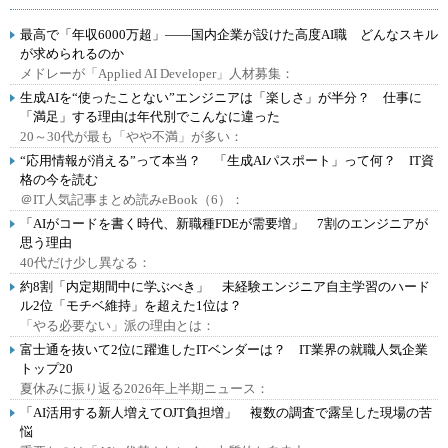
最高で「年収6000万超」――国内企業が設けた高度AI職 どんなスキル
が求められるのか
メドレーが「Applied AI Developer」人材募集：
生成AIを“使ったことない”エンジニアは「楽しさ」が半分？ 仕事に
「満足」する理由は年代別でこんなに違った
20～30代が最も「やや不満」が多い：
“応用情報が消える”って本当？ 「生成AIパスポート」って何？ IT資
格の今を読む
＠IT人気記事まとめ読みeBook（6）：
「AIがコードを書く時代、新職種FDEが需要増」 7割のエンジニアが
思う理由
40代だけ少し異なる：
約8割「内定期間中に学ぶべき」 未経験エンジニア自主学習のハード
ル2位「モチベ維持」を超えた1位は？
「やる必要ない」派の理由とは：
富士通を抜いて2位に躍進したITベンダーは？ IT業界の就職人気企業
トップ20
夏休みに振り返る2026年上半期ニュース：
「AI活用する新人増えてOJT負担増」 複数の調査で露呈した現場の苦
悩