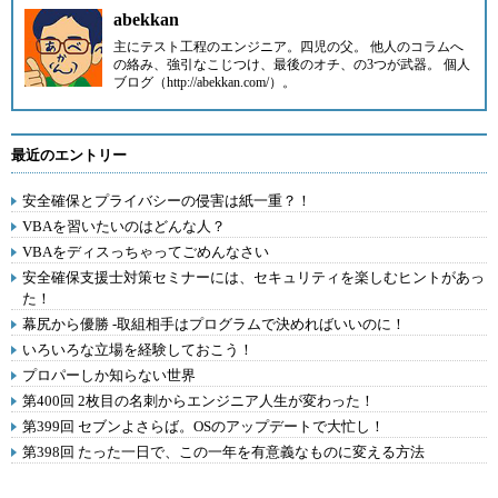
abekkan
主にテスト工程のエンジニア。四児の父。 他人のコラムへ
の絡み、強引なこじつけ、最後のオチ、の3つが武器。 個人
ブログ（http://abekkan.com/）。
最近のエントリー
安全確保とプライバシーの侵害は紙一重？！
VBAを習いたいのはどんな人？
VBAをディスっちゃってごめんなさい
安全確保支援士対策セミナーには、セキュリティを楽しむヒントがあっ
た！
幕尻から優勝 -取組相手はプログラムで決めればいいのに！
いろいろな立場を経験しておこう！
プロパーしか知らない世界
第400回 2枚目の名刺からエンジニア人生が変わった！
第399回 セブンよさらば。OSのアップデートで大忙し！
第398回 たった一日で、この一年を有意義なものに変える方法