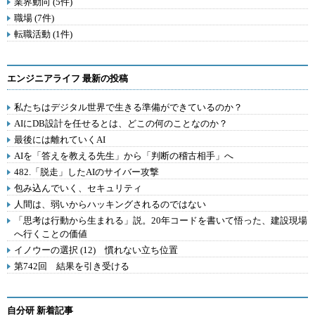
業界動向 (5件)
職場 (7件)
転職活動 (1件)
エンジニアライフ 最新の投稿
私たちはデジタル世界で生きる準備ができているのか？
AIにDB設計を任せるとは、どこの何のことなのか？
最後には離れていくAI
AIを「答えを教える先生」から「判断の稽古相手」へ
482.「脱走」したAIのサイバー攻撃
包み込んでいく、セキュリティ
人間は、弱いからハッキングされるのではない
「思考は行動から生まれる」説。20年コードを書いて悟った、建設現場
へ行くことの価値
イノウーの選択 (12) 慣れない立ち位置
第742回 結果を引き受ける
自分研 新着記事