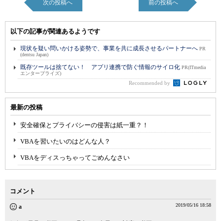
次の投稿へ
前の投稿へ
以下の記事が関連あるようです
現状を疑い問いかける姿勢で、事業を共に成長させるパートナーへ
PR
(dentsu Japan)
既存ツールは捨てない！ アプリ連携で防ぐ情報のサイロ化
PR(ITmedia
エンタープライズ)
Recommended by
最新の投稿
安全確保とプライバシーの侵害は紙一重？！
VBAを習いたいのはどんな人？
VBAをディスっちゃってごめんなさい
コメント
2019/05/16 18:58
a