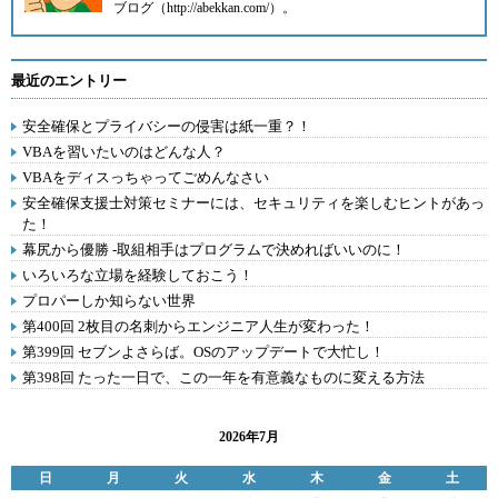
ブログ（http://abekkan.com/）。
最近のエントリー
安全確保とプライバシーの侵害は紙一重？！
VBAを習いたいのはどんな人？
VBAをディスっちゃってごめんなさい
安全確保支援士対策セミナーには、セキュリティを楽しむヒントがあっ
た！
幕尻から優勝 -取組相手はプログラムで決めればいいのに！
いろいろな立場を経験しておこう！
プロパーしか知らない世界
第400回 2枚目の名刺からエンジニア人生が変わった！
第399回 セブンよさらば。OSのアップデートで大忙し！
第398回 たった一日で、この一年を有意義なものに変える方法
2026年7月
日
月
火
水
木
金
土