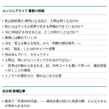
エンジニアライフ 最新の投稿
私は技術屋だ-便利になるほど、人間は弱くなるのか
私たちはデジタル世界で生きる準備ができているのか？
AIにDB設計を任せるとは、どこの何のことなのか？
最後には離れていくAI
AIを「答えを教える先生」から「判断の稽古相手」へ
482.「脱走」したAIのサイバー攻撃
包み込んでいく、セキュリティ
人間は、弱いからハッキングされるのではない
「思考は行動から生まれる」説。20年コードを書いて悟った、建設現場
へ行くことの価値
イノウーの選択 (12) 慣れない立ち位置
自分研 新着記事
最高で「年収6000万超」――国内企業が設けた高度AI職 どんなスキル
が求められるのか