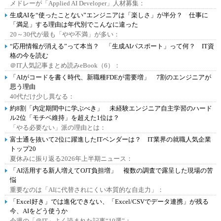
メドレーが「Applied AI Developer」人材募集：
生成AIを“使ったことない”エンジニアは「楽しさ」が半分？ 仕事に
「満足」する理由は年代別でこんなに違った
20～30代が最も「やや不満」が多い：
“応用情報が消える”って本当？ 「生成AIパスポート」って何？ IT資
格の今を読む
＠IT人気記事まとめ読みeBook（6）：
「AIがコードを書く時代、新職種FDEが需要増」 7割のエンジニアが
思う理由
40代だけ少し異なる：
約8割「内定期間中に学ぶべき」 未経験エンジニア自主学習のハード
ル2位「モチベ維持」を超えた1位は？
「やる必要ない」派の理由とは：
富士通を抜いて2位に躍進したITベンダーは？ IT業界の就職人気企業
トップ20
夏休みに振り返る2026年上半期ニュース：
「AI活用する新人増えてOJT負担増」 複数の調査で露呈した現場の苦
悩
重要なのは「AIに代替されにくい本質的な自走力」：
「Excel好き」では進化できない、「Excel/CSVでデータ連携」が残る
今、AIをどう使うか
今週の「＠IT」よく読まれた記事“10選”：