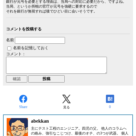
銀行が元号を必要とする理由は、当局への対応に必要だから、ですよね。
当局、というか所轄の官庁が元号を強硬に要求するので
それを銀行が無視すれば後でひどい目に会いそうです。
コメントを投稿する
名前
名前を記憶しておく
コメント：
Share
0
見る
abekkan
主にテスト工程のエンジニア。四児の父。 他人のコラムへ
の絡み、強引なこじつけ、最後のオチ、の3つが武器。 個人