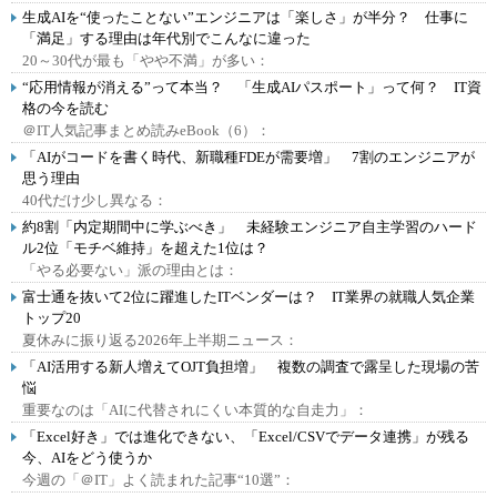
生成AIを“使ったことない”エンジニアは「楽しさ」が半分？ 仕事に
「満足」する理由は年代別でこんなに違った
20～30代が最も「やや不満」が多い：
“応用情報が消える”って本当？ 「生成AIパスポート」って何？ IT資
格の今を読む
＠IT人気記事まとめ読みeBook（6）：
「AIがコードを書く時代、新職種FDEが需要増」 7割のエンジニアが
思う理由
40代だけ少し異なる：
約8割「内定期間中に学ぶべき」 未経験エンジニア自主学習のハード
ル2位「モチベ維持」を超えた1位は？
「やる必要ない」派の理由とは：
富士通を抜いて2位に躍進したITベンダーは？ IT業界の就職人気企業
トップ20
夏休みに振り返る2026年上半期ニュース：
「AI活用する新人増えてOJT負担増」 複数の調査で露呈した現場の苦
悩
重要なのは「AIに代替されにくい本質的な自走力」：
「Excel好き」では進化できない、「Excel/CSVでデータ連携」が残る
今、AIをどう使うか
今週の「＠IT」よく読まれた記事“10選”：