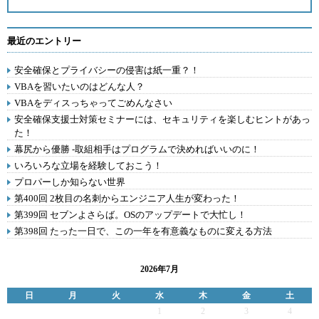
最近のエントリー
安全確保とプライバシーの侵害は紙一重？！
VBAを習いたいのはどんな人？
VBAをディスっちゃってごめんなさい
安全確保支援士対策セミナーには、セキュリティを楽しむヒントがあっ
た！
幕尻から優勝 -取組相手はプログラムで決めればいいのに！
いろいろな立場を経験しておこう！
プロパーしか知らない世界
第400回 2枚目の名刺からエンジニア人生が変わった！
第399回 セブンよさらば。OSのアップデートで大忙し！
第398回 たった一日で、この一年を有意義なものに変える方法
2026年7月
日
月
火
水
木
金
土
1
2
3
4