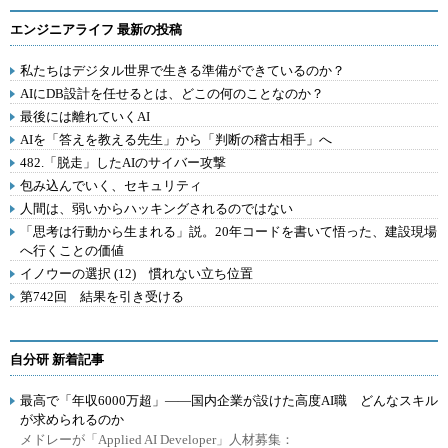
エンジニアライフ 最新の投稿
私たちはデジタル世界で生きる準備ができているのか？
AIにDB設計を任せるとは、どこの何のことなのか？
最後には離れていくAI
AIを「答えを教える先生」から「判断の稽古相手」へ
482.「脱走」したAIのサイバー攻撃
包み込んでいく、セキュリティ
人間は、弱いからハッキングされるのではない
「思考は行動から生まれる」説。20年コードを書いて悟った、建設現場
へ行くことの価値
イノウーの選択 (12) 慣れない立ち位置
第742回 結果を引き受ける
自分研 新着記事
最高で「年収6000万超」――国内企業が設けた高度AI職 どんなスキル
が求められるのか
メドレーが「Applied AI Developer」人材募集：