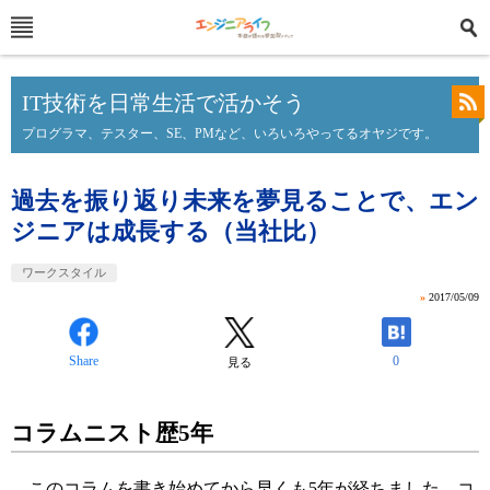
IT技術を日常生活で活かそう
プログラマ、テスター、SE、PMなど、いろいろやってるオヤジです。
過去を振り返り未来を夢見ることで、エン
ジニアは成長する（当社比）
ワークスタイル
»
2017/05/09
Share
0
見る
コラムニスト歴5年
このコラムを書き始めてから早くも5年が経ちました。コ