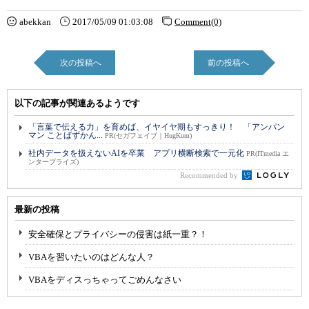
abekkan
2017/05/09 01:03:08
Comment(0)
次の投稿へ
前の投稿へ
以下の記事が関連あるようです
「言葉で伝える力」を育めば、イヤイヤ期もすっきり！ 「アンパン
マン ことばずかん...
PR(セガフェイブ｜HugKum)
社内データを扱えないAIを卒業 アプリ横断検索で一元化
PR(ITmedia エ
ンタープライズ)
Recommended by
最新の投稿
安全確保とプライバシーの侵害は紙一重？！
VBAを習いたいのはどんな人？
VBAをディスっちゃってごめんなさい