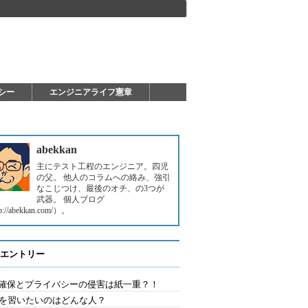
シー
エンジニアライフ憲章
abekkan
主にテスト工程のエンジニア。四児
の父。 他人のコラムへの絡み、強引
なこじつけ、最後のオチ、の3つが
武器。 個人ブログ
p://abekkan.com/）。
エントリー
確保とプライバシーの侵害は紙一重？！
Aを習いたいのはどんな人？