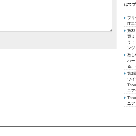
はてブ
フリ
IT
第2
買え
う：
ンジ
欲し
ハー
る、
第3
ワイ
Th
ニア
Th
ニア