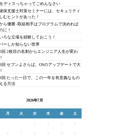
Aをディスっちゃってごめんなさい
確保支援士対策セミナーには、セキュリティ
しむヒントがあった！
から優勝 -取組相手はプログラムで決めれば
のに！
いろな立場を経験しておこう！
パーしか知らない世界
00回 2枚目の名刺からエンジニア人生が変わ
！
99回 セブンよさらば。OSのアップデートで大
！
98回 たった一日で、この一年を有意義なもの
える方法
2026年7月
月
火
水
木
金
土
1
2
3
4
6
7
8
9
10
11