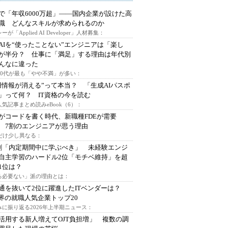
で「年収6000万超」――国内企業が設けた高
I職 どんなスキルが求められるのか
ーが「Applied AI Developer」人材募集：
AIを“使ったことない”エンジニアは「楽し
が半分？ 仕事に「満足」する理由は年代別
んなに違った
～30代が最も「やや不満」が多い：
用情報が消える”って本当？ 「生成AIパスポ
」って何？ IT資格の今を読む
人気記事まとめ読みeBook（6）：
Iがコードを書く時代、新職種FDEが需要
 7割のエンジニアが思う理由
代だけ少し異なる：
割「内定期間中に学ぶべき」 未経験エンジ
自主学習のハードル2位「モチベ維持」を超
1位は？
る必要ない」派の理由とは：
通を抜いて2位に躍進したITベンダーは？
業界の就職人気企業トップ20
みに振り返る2026年上半期ニュース：
I活用する新人増えてOJT負担増」 複数の調