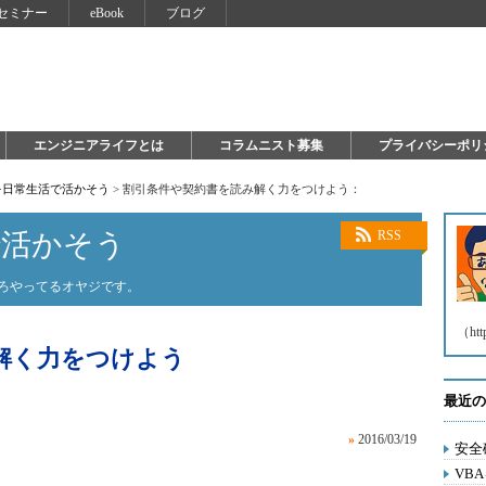
セミナー
eBook
ブログ
エンジニアライフとは
コラムニスト募集
プライバシーポリ
を日常生活で活かそう
>
割引条件や契約書を読み解く力をつけよう：
で活かそう
RSS
いろやってるオヤジです。
（htt
解く力をつけよう
最近の
»
2016/03/19
安全
VB