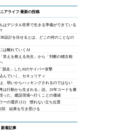
ニアライフ 最新の投稿
ちはデジタル世界で生きる準備ができている
？
にDB設計を任せるとは、どこの何のことなの
には離れていくAI
を「答えを教える先生」から「判断の稽古相
へ
2.「脱走」したAIのサイバー攻撃
込んでいく、セキュリティ
は、弱いからハッキングされるのではない
考は行動から生まれる」説。20年コードを書
悟った、建設現場へ行くことの価値
ウーの選択 (12) 慣れない立ち位置
42回 結果を引き受ける
 新着記事