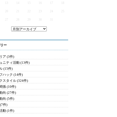
13
14
15
16
17
18
20
21
22
23
24
25
27
28
29
30
31
リー
ア (3件)
ュニティ活動 (13件)
 (15件)
ハック (14件)
クスタイル (324件)
係 (10件)
向 (27件)
向 (5件)
(7件)
動 (1件)