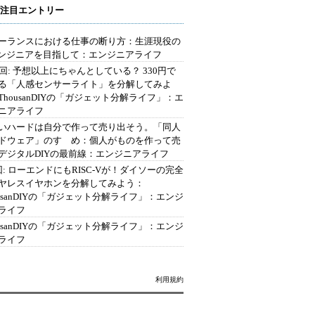
注目エントリー
ーランスにおける仕事の断り方：生涯現役の
エンジニアを目指して：エンジニアライフ
2回: 予想以上にちゃんとしている？ 330円で
る「人感センサーライト」を分解してみよ
ThousanDIYの「ガジェット分解ライフ」：エ
ニアライフ
いハードは自分で作って売り出そう。「同人
ドウェア」のすゝめ：個人がものを作って売
デジタルDIYの最前線：エンジニアライフ
回: ローエンドにもRISC-Vが！ダイソーの完全
ヤレスイヤホンを分解してみよう：
ousanDIYの「ガジェット分解ライフ」：エンジ
ライフ
ousanDIYの「ガジェット分解ライフ」：エンジ
ライフ
利用規約