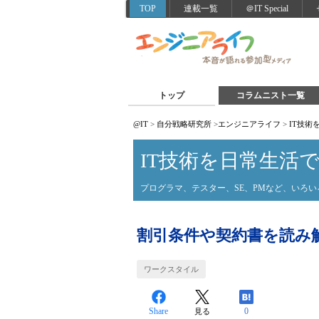
TOP
連載一覧
＠IT Special
トップ
コラムニスト一覧
@IT
>
自分戦略研究所
>
エンジニアライフ
>
IT技術
IT技術を日常生活
プログラマ、テスター、SE、PMなど、いろ
割引条件や契約書を読み
ワークスタイル
Share
0
見る