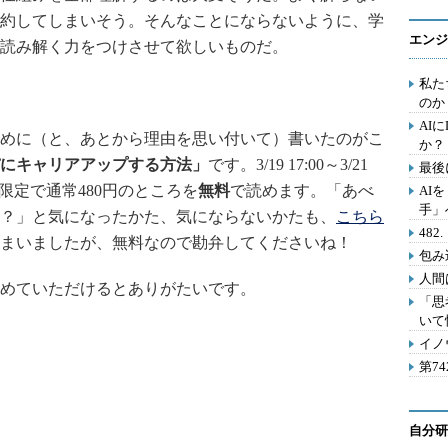
約してしまいそう。そんなことにならないように、学
エンジ
読み解く力をつけさせて欲しいものだ。
私た
のか
AI
めに（と、あとから理由を思い付いて）書いたのがこ
か？
にキャリアアップする方法」
です。3/19 17:00～3/21
最後
は期間限定で通常480円のところを
無料
で読めます。「あべ
AI
手」
？」と気になったかた、気にならないかたも、
こちら
48
しまいましたが、無料なので勘弁してくださいね！
包み
人間
めていただけるとありがたいです。
「思
いて
イノ
第7
自分研