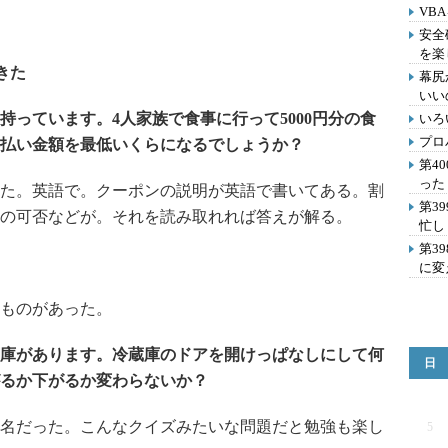
VB
安全
を楽
きた
幕尻
いい
持っています。4人家族で食事に行って5000円分の食
いろ
プロ
払い金額を最低いくらになるでしょうか？
第4
った
た。英語で。クーポンの説明が英語で書いてある。割
第3
の可否などが。それを読み取れれば答えが解る。
忙し
第3
に変
ものがあった。
庫があります。冷蔵庫のドアを開けっぱなしにして何
日
るか下がるか変わらないか？
名だった。こんなクイズみたいな問題だと勉強も楽し
5