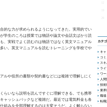
12
19
26
合的な力が求められるようになってきた。実用的でい
が学生のころは授業では物語や論文や会話文ばかり読
カテゴ
も、実戦でよく読むのは物語ではなく英文マニュアル
多い。英文マニュアルを読むトレーニングを学校でや
キャリ
コミ
スキル
ライフ
ワー
アルや役所の書類や契約書などには複雑で理解しにく
人間関
技術動
業界動
くらいなら説明を読んですぐに理解できる。でも携帯
職場 
キャッシュバックなど複雑だ。最近では電気料金も各
転職活
仕組みを全部理解するのは大変そうだ。よく解らない