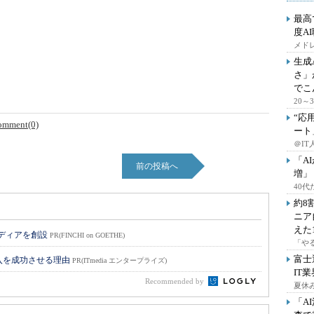
最高
度A
メドレ
生成
さ」
でこ
20
“応
omment(0)
ート
＠IT
「A
前の投稿へ
増」
40
約8
ニア
えた
メディアを創設
PR(FINCHI on GOETHE)
「や
富士
入を成功させる理由
PR(ITmedia エンタープライズ)
IT
Recommended by
夏休
「A