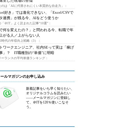
露呈した現場の苦悩
なのは「AIに代替されにくい本質的な自走力」：
xcel好き」では進化できない、「Excel/CSVで
タ連携」が残る今、AIをどう使うか
「＠IT」よく読まれた記事“10選”：
Iで何を変えたの？」と問われる今、転職で年
上がる人／上がらない人
AI時代の年収向上戦略（3）：
トワークエンジニア、社内SEって実は「稼げ
事」？ IT職種別の“単価”に明暗
フリーランスの平均単価ランキング：
メールマガジンのお申し込み
新着記事をいち早く知りたい、
オリジナルコラムを読みたい
――メールマガジンに登録し
て、＠ITを120％使いこなそ
う。