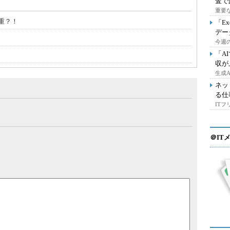
査で
重要
重？！
「E
デー
今週の
「A
収が
生成
ネッ
る仕
IT
＠IT