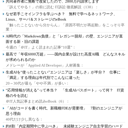
共同著作者に無断で改変したので、2800万円請求します
「訴えてやる！」の前に読む IT訴訟 徹底解説（138）：
なぜ若手こそインフラを学ぶべき？ 無料で学べるネットワーク、
Linux、サーバ＆ストレージのeBook
「触ったことないから分からん」「原因不明だが再起動」をこっそり卒
業：
AI時代の「Markdown負債」と「レガシー脱却」の壁、エンジニアが直
面する新・旧の課題
今週の「＠IT」よく読まれた記事“10選”：
最高で「年収6000万超」――国内企業が設けた高度AI職 どんなスキル
が求められるのか
メドレーが「Applied AI Developer」人材募集：
生成AIを“使ったことない”エンジニアは「楽しさ」が半分？ 仕事に
「満足」する理由は年代別でこんなに違った
20～30代が最も「やや不満」が多い：
“応用情報が消える”って本当？ 「生成AIパスポート」って何？ IT資
格の今を読む
＠IT人気記事まとめ読みeBook（6）：
「AIがコードを書く時代、新職種FDEが需要増」 7割のエンジニアが
思う理由
40代だけ少し異なる：
約8割「内定期間中に学ぶべき」 未経験エンジニア自主学習のハード