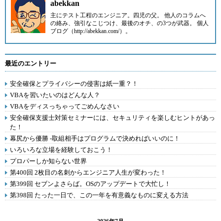
abekkan
主にテスト工程のエンジニア。四児の父。 他人のコラムへ
の絡み、強引なこじつけ、最後のオチ、の3つが武器。 個人
ブログ（http://abekkan.com/）。
最近のエントリー
安全確保とプライバシーの侵害は紙一重？！
VBAを習いたいのはどんな人？
VBAをディスっちゃってごめんなさい
安全確保支援士対策セミナーには、セキュリティを楽しむヒントがあっ
た！
幕尻から優勝 -取組相手はプログラムで決めればいいのに！
いろいろな立場を経験しておこう！
プロパーしか知らない世界
第400回 2枚目の名刺からエンジニア人生が変わった！
第399回 セブンよさらば。OSのアップデートで大忙し！
第398回 たった一日で、この一年を有意義なものに変える方法