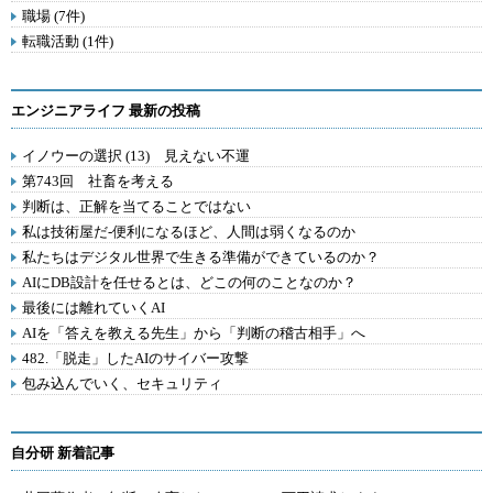
職場 (7件)
転職活動 (1件)
エンジニアライフ 最新の投稿
イノウーの選択 (13) 見えない不運
第743回 社畜を考える
判断は、正解を当てることではない
私は技術屋だ-便利になるほど、人間は弱くなるのか
私たちはデジタル世界で生きる準備ができているのか？
AIにDB設計を任せるとは、どこの何のことなのか？
最後には離れていくAI
AIを「答えを教える先生」から「判断の稽古相手」へ
482.「脱走」したAIのサイバー攻撃
包み込んでいく、セキュリティ
自分研 新着記事