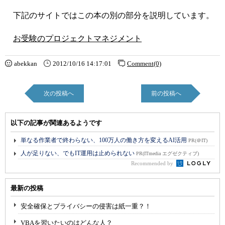
下記のサイトではこの本の別の部分を説明しています。
お受験のプロジェクトマネジメント
abekkan
2012/10/16 14:17:01
Comment(0)
次の投稿へ
前の投稿へ
以下の記事が関連あるようです
単なる作業者で終わらない、100万人の働き方を変えるAI活用
PR(＠IT)
人が足りない、でもIT運用は止められない
PR(ITmedia エグゼクティブ)
Recommended by
最新の投稿
安全確保とプライバシーの侵害は紙一重？！
VBAを習いたいのはどんな人？