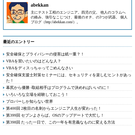
abekkan
主にテスト工程のエンジニア。四児の父。 他人のコラムへ
の絡み、強引なこじつけ、最後のオチ、の3つが武器。 個人
ブログ（http://abekkan.com/）。
最近のエントリー
安全確保とプライバシーの侵害は紙一重？！
VBAを習いたいのはどんな人？
VBAをディスっちゃってごめんなさい
安全確保支援士対策セミナーには、セキュリティを楽しむヒントがあっ
た！
幕尻から優勝 -取組相手はプログラムで決めればいいのに！
いろいろな立場を経験しておこう！
プロパーしか知らない世界
第400回 2枚目の名刺からエンジニア人生が変わった！
第399回 セブンよさらば。OSのアップデートで大忙し！
第398回 たった一日で、この一年を有意義なものに変える方法