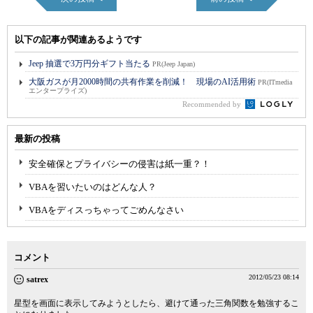
以下の記事が関連あるようです
Jeep 抽選で3万円分ギフト当たる
PR(Jeep Japan)
大阪ガスが月2000時間の共有作業を削減！ 現場のAI活用術
PR(ITmedia
エンタープライズ)
Recommended by
最新の投稿
安全確保とプライバシーの侵害は紙一重？！
VBAを習いたいのはどんな人？
VBAをディスっちゃってごめんなさい
コメント
2012/05/23 08:14
satrex
星型を画面に表示してみようとしたら、避けて通った三角関数を勉強するこ