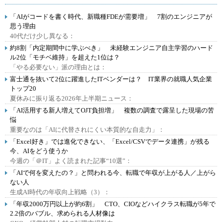
「AIがコードを書く時代、新職種FDEが需要増」 7割のエンジニアが
思う理由
40代だけ少し異なる：
約8割「内定期間中に学ぶべき」 未経験エンジニア自主学習のハード
ル2位「モチベ維持」を超えた1位は？
「やる必要ない」派の理由とは：
富士通を抜いて2位に躍進したITベンダーは？ IT業界の就職人気企業
トップ20
夏休みに振り返る2026年上半期ニュース：
「AI活用する新人増えてOJT負担増」 複数の調査で露呈した現場の苦
悩
重要なのは「AIに代替されにくい本質的な自走力」：
「Excel好き」では進化できない、「Excel/CSVでデータ連携」が残る
今、AIをどう使うか
今週の「＠IT」よく読まれた記事“10選”：
「AIで何を変えたの？」と問われる今、転職で年収が上がる人／上がら
ない人
生成AI時代の年収向上戦略（3）：
「年収2000万円以上が約6割」 CTO、CIOなどハイクラス転職が5年で
2.2倍のバブル、求められる人材像は