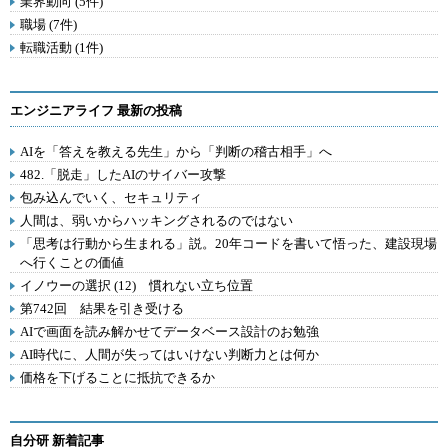
業界動向 (5件)
職場 (7件)
転職活動 (1件)
エンジニアライフ 最新の投稿
AIを「答えを教える先生」から「判断の稽古相手」へ
482.「脱走」したAIのサイバー攻撃
包み込んでいく、セキュリティ
人間は、弱いからハッキングされるのではない
「思考は行動から生まれる」説。20年コードを書いて悟った、建設現場
へ行くことの価値
イノウーの選択 (12) 慣れない立ち位置
第742回 結果を引き受ける
AIで画面を読み解かせてデータベース設計のお勉強
AI時代に、人間が失ってはいけない判断力とは何か
価格を下げることに抵抗できるか
自分研 新着記事