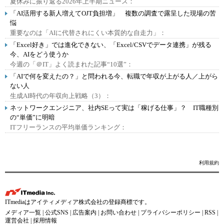
夏休みに振り返る2026年上半期ニュース：
「AI活用する新人増えてOJT負担増」 複数の調査で露呈した現場の苦
悩
重要なのは「AIに代替されにくい本質的な自走力」：
「Excel好き」では進化できない、「Excel/CSVでデータ連携」が残る
今、AIをどう使うか
今週の「＠IT」よく読まれた記事“10選”：
「AIで何を変えたの？」と問われる今、転職で年収が上がる人／上がら
ない人
生成AI時代の年収向上戦略（3）：
ネットワークエンジニア、社内SEって実は「稼げる仕事」？ IT職種別
の“単価”に明暗
ITフリーランスの平均単価ランキング：
利用規約
ITmediaはアイティメディア株式会社の登録商標です。
メディア一覧
|
公式SNS
|
広告案内
|
お問い合わせ
|
プライバシーポリシー
|
RSS
|
運営会社
|
採用情報