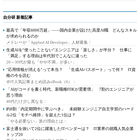
自分研 新着記事
最高で「年収6000万超」――国内企業が設けた高度AI職 どんなスキル
が求められるのか
メドレーが「Applied AI Developer」人材募集：
生成AIを“使ったことない”エンジニアは「楽しさ」が半分？ 仕事に
「満足」する理由は年代別でこんなに違った
20～30代が最も「やや不満」が多い：
“応用情報が消える”って本当？ 「生成AIパスポート」って何？ IT資
格の今を読む
＠IT人気記事まとめ読みeBook（6）：
「AIがコードを書く時代、新職種FDEが需要増」 7割のエンジニアが
思う理由
40代だけ少し異なる：
約8割「内定期間中に学ぶべき」 未経験エンジニア自主学習のハード
ル2位「モチベ維持」を超えた1位は？
「やる必要ない」派の理由とは：
富士通を抜いて2位に躍進したITベンダーは？ IT業界の就職人気企業
トップ20