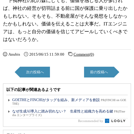
下鴨神社の糺の森にしても、価値を感じる人が多けれ
ば、神社の経営が切羽詰まる前に国が保護に乗り出したか
もしれない。そもそも、不動産屋がそんな発想をしなかっ
たかもしれない。価値を伝えることは大事だ。ITエンジニ
アは、もっと自分の価値を信じてアピールしていくべきで
はないだろうか。
Anubis
2015/06/15 11:59:00
Comment(0)
次の投稿へ
前の投稿へ
以下の記事が関連あるようです
GOETHEとFINCHIがタッグを組み、新メディアを創設
PR(FINCHI on GOE
THE)
なぜ生成AI導入に踏み切れない？ 生産性と組織力を高める鍵
PR(ITme
dia エンタープライズ)
Recommended by