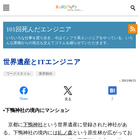
101回死んだエンジニア
いろいろな仕事を渡り歩き、今はインフラ系エンジニアをやっている。いろ
んな業種からの視点も交えてコラムを綴らせていただきます。
世界遺産とITエンジニア
ワークスタイル
業界動向
»
2015/06/15
Share
2
見る
▪️下鴨神社の境内にマンション
京都に
下鴨神社
という世界遺産に登録された神社があ
る。下鴨神社の境内には
糺ノ森
という原生林が広がってお