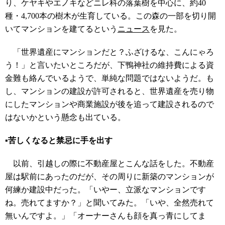
り、ケヤキやエノキなどニレ科の落葉樹を中心に、約40
種・4,700本の樹木が生育している。この森の一部を切り開
いてマンションを建てるという
ニュース
を見た。
「世界遺産にマンションだと？ふざけるな、こんにゃろ
う！」と言いたいところだが、下鴨神社の維持費による資
金難も絡んでいるようで、単純な問題ではないようだ。も
し、マンションの建設が許可されると、世界遺産を売り物
にしたマンションや商業施設が後を追って建設されるので
はないかという懸念も出ている。
▪️苦しくなると禁忌に手を出す
以前、引越しの際に不動産屋とこんな話をした。不動産
屋は駅前にあったのだが、その周りに新築のマンションが
何練か建設中だった。「いやー、立派なマンションです
ね。売れてますか？」と聞いてみた。「いや、全然売れて
無いんですよ。」「オーナーさんも顔を真っ青にしてま