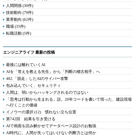
人間関係 (30件)
技術動向 (79件)
業界動向 (62件)
職場 (35件)
転職活動 (5件)
エンジニアライフ 最新の投稿
最後には離れていくAI
AIを「答えを教える先生」から「判断の稽古相手」へ
482.「脱走」したAIのサイバー攻撃
包み込んでいく、セキュリティ
人間は、弱いからハッキングされるのではない
「思考は行動から生まれる」説。20年コードを書いて悟った、建設現場
へ行くことの価値
イノウーの選択 (12) 慣れない立ち位置
第742回 結果を引き受ける
AIで画面を読み解かせてデータベース設計のお勉強
AI時代に、人間が失ってはいけない判断力とは何か