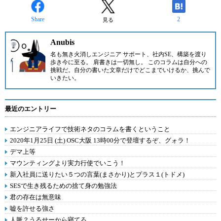
Share
2
見る
Anubis
名も無き火消しエンジニア サポート、社内SE、構築を渡り
歩き今に至る。 肩書きは一切無し。 このコラムは自分への
挑戦だ。自分の書いた文章だけでどこまでいけるか、挑んで
いきたい。
最近のエントリー
エンジニアライフで技術ネタのコラムを書くということ
2020年1月25日 (土) OSC大阪 13時00分で登壇するぞ、グォラ！
デマ上等
マウンティングより実力行使でいこう！
新入社員に送りたい５つの言葉(まさかり)とプラス１(トドメ)
SESで生き残るための捨て身の勉強法
君の存在は無意味
嘘を許せる強さ
人脈？うるせーから寝てろ。