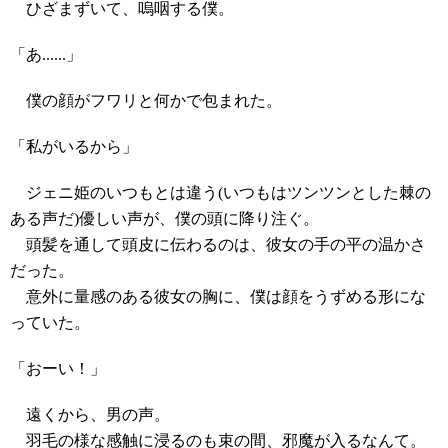
ひざまずいて、嗚咽する僕。
「あ......」
僕の顔がフワリと何かで包まれた。
「私がいるから」
ジェニ姫のいつもとは違う(いつもはツンツンとした棘の
ある声だ)優しい声が、僕の頭に降り注ぐ。
頭髪を通して頭皮に伝わるのは、彼女の手の平の
温
かさ
だった。
意外に量感のある彼女の胸に、僕は顔をうずめる形にな
っていた。
「おーい！」
遠くから、男の声。
羽毛の様な感触に浸るのも束の間、邪魔が入るなんて。