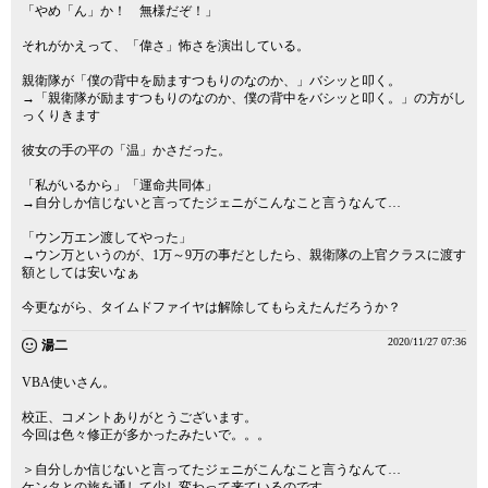
「やめ「ん」か！ 無様だぞ！」
それがかえって、「偉さ」怖さを演出している。
親衛隊が「僕の背中を励ますつもりのなのか、」バシッと叩く。
→「親衛隊が励ますつもりのなのか、僕の背中をバシッと叩く。」の方がし
っくりきます
彼女の手の平の「温」かさだった。
「私がいるから」「運命共同体」
→自分しか信じないと言ってたジェニがこんなこと言うなんて…
「ウン万エン渡してやった」
→ウン万というのが、1万～9万の事だとしたら、親衛隊の上官クラスに渡す
額としては安いなぁ
今更ながら、タイムドファイヤは解除してもらえたんだろうか？
2020/11/27 07:36
湯二
VBA使いさん。
校正、コメントありがとうございます。
今回は色々修正が多かったみたいで。。。
＞自分しか信じないと言ってたジェニがこんなこと言うなんて…
ケンタとの旅を通して少し変わって来ているのです。