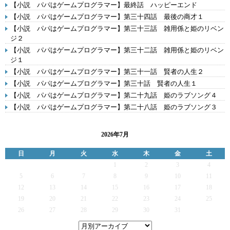
【小説 パパはゲームプログラマー】最終話 ハッピーエンド
【小説 パパはゲームプログラマー】第三十四話 最後の商才１
【小説 パパはゲームプログラマー】第三十三話 雑用係と姫のリベン
ジ２
【小説 パパはゲームプログラマー】第三十二話 雑用係と姫のリベン
ジ１
【小説 パパはゲームプログラマー】第三十一話 賢者の人生２
【小説 パパはゲームプログラマー】第三十話 賢者の人生１
【小説 パパはゲームプログラマー】第二十九話 姫のラブソング４
【小説 パパはゲームプログラマー】第二十八話 姫のラブソング３
2026年7月
日
月
火
水
木
金
土
1
2
3
4
5
6
7
8
9
10
11
12
13
14
15
16
17
18
19
20
21
22
23
24
25
26
27
28
29
30
31