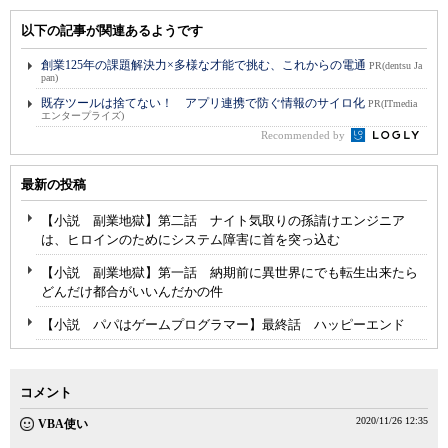
以下の記事が関連あるようです
創業125年の課題解決力×多様な才能で挑む、これからの電通
PR(dentsu Ja
pan)
既存ツールは捨てない！ アプリ連携で防ぐ情報のサイロ化
PR(ITmedia
エンタープライズ)
Recommended by
最新の投稿
【小説 副業地獄】第二話 ナイト気取りの孫請けエンジニア
は、ヒロインのためにシステム障害に首を突っ込む
【小説 副業地獄】第一話 納期前に異世界にでも転生出来たら
どんだけ都合がいいんだかの件
【小説 パパはゲームプログラマー】最終話 ハッピーエンド
コメント
2020/11/26 12:35
VBA使い