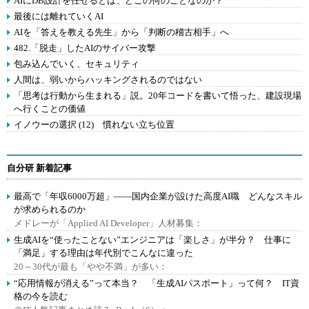
AIにDB設計を任せるとは、どこの何のことなのか？
最後には離れていくAI
AIを「答えを教える先生」から「判断の稽古相手」へ
482.「脱走」したAIのサイバー攻撃
包み込んでいく、セキュリティ
人間は、弱いからハッキングされるのではない
「思考は行動から生まれる」説。20年コードを書いて悟った、建設現場
へ行くことの価値
イノウーの選択 (12) 慣れない立ち位置
自分研 新着記事
最高で「年収6000万超」――国内企業が設けた高度AI職 どんなスキル
が求められるのか
メドレーが「Applied AI Developer」人材募集：
生成AIを“使ったことない”エンジニアは「楽しさ」が半分？ 仕事に
「満足」する理由は年代別でこんなに違った
20～30代が最も「やや不満」が多い：
“応用情報が消える”って本当？ 「生成AIパスポート」って何？ IT資
格の今を読む