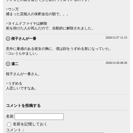
>ウン万
捕まった芸能人の保釈金位の額で。。。
>タイムドファイヤは解除
術を掛けた人が死んだので、自動的に解除されました。
2020/11/27 11:13
桜子さんが一番
意外に量感のある彼女の胸に、僕は顔をうずめる形になっていた。
↑コレうらやましい。
2020/11/28 08:20
湯二
桜子さんが一番さん。
>うずめる
人恋しいですなあ。
コメントを投稿する
名前
名前を記憶しておく
コメント：