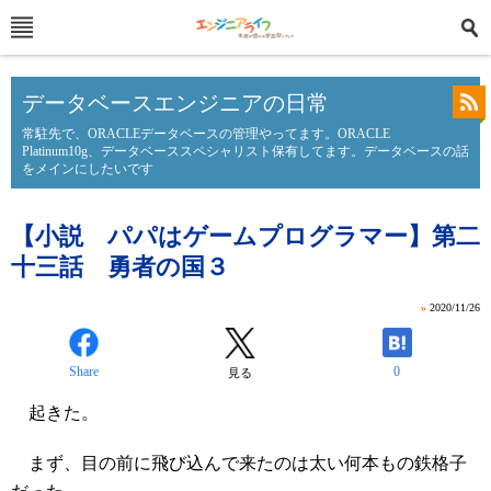
データベースエンジニアの日常
常駐先で、ORACLEデータベースの管理やってます。ORACLE
Platinum10g、データベーススペシャリスト保有してます。データベースの話
をメインにしたいです
【小説 パパはゲームプログラマー】第二
十三話 勇者の国３
»
2020/11/26
Share
0
見る
起きた。
まず、目の前に飛び込んで来たのは太い何本もの鉄格子