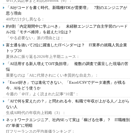
＠IT人気記事まとめ読みeBook（6）：
「AIがコードを書く時代、新職種FDEが需要増」 7割のエンジニアが
思う理由
40代だけ少し異なる：
約8割「内定期間中に学ぶべき」 未経験エンジニア自主学習のハード
ル2位「モチベ維持」を超えた1位は？
「やる必要ない」派の理由とは：
富士通を抜いて2位に躍進したITベンダーは？ IT業界の就職人気企業
トップ20
夏休みに振り返る2026年上半期ニュース：
「AI活用する新人増えてOJT負担増」 複数の調査で露呈した現場の苦
悩
重要なのは「AIに代替されにくい本質的な自走力」：
「Excel好き」では進化できない、「Excel/CSVでデータ連携」が残る
今、AIをどう使うか
今週の「＠IT」よく読まれた記事“10選”：
「AIで何を変えたの？」と問われる今、転職で年収が上がる人／上がら
ない人
生成AI時代の年収向上戦略（3）：
ネットワークエンジニア、社内SEって実は「稼げる仕事」？ IT職種別
の“単価”に明暗
ITフリーランスの平均単価ランキング：