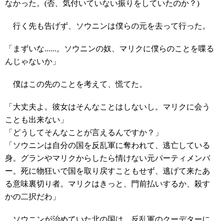
なかった。(否、気付いていない振りをしていたのか？)
行く先も告げず、ソウニンは僕らの元を去って行った。
「まずいな......。ソウニンの奴、マリクに僕らのことを喋る
んじゃないか」
僕はこの先のことを考えて、慌てた。
「大丈夫よ。彼女はそんなことはしないし。マリクに会う
ことも出来ない」
「どうしてそんなことが言えるんですか？」
「ソウニンは自分の国を反乱軍に奪われて、逃亡している
身。グランやマリクからしたら情けない元パーティメンバ
ー。死に物狂いで国を取り戻すこともせず、逃げて来たあ
る意味裏切り者。マリクはきっと、門前払いするか、殺す
かの二択だわ」
ソウニンが治めていた北の国は、反乱軍のクーデターに