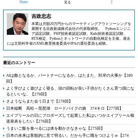
Share
2
見る
吉政忠志
本業は月額20万円からのマーケティングアウトソーシングを
展開する
吉政創成株式会社
の代表取締役。
Pythonエンジニ
ア認定試験、PHP技術者認定試験、Rails技術者認定試験、
RTX検定、Pythonとネットワークの自動化検定を主催。過去
には文部科学省のXML教育推進委員やIPAの選任委員も経験。
最近のエントリー
AIは敵となるか、パートナーになるか、はたまた、対岸の火事か【280
回】
よく学びよく遊びよく寝る、頭の回転が良い子供がたくさん育つ国にな
るといいな。【279回】
さようならまた会う日まで【278回】
日本縦断 高松～琵琶湖 ロードバイクの旅 374キロ【277回】
エイプリールの日にプロポーズして起業した私はいつかエイプリール報
道発表をしたい【276回】
うまいご飯を食べるには体を動かさなきゃな【275回】
日本の未来は客観的に見て明るい。だから手に職をつけようｗ【274