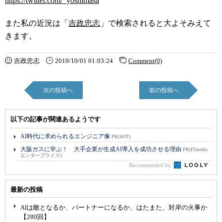
https://twitter.com/_yoshimasa
また私の近況は「
吉政忠志
」で検索されると大よそみえて
きます。
吉政忠志
2019/10/01 01:03:24
Comment(0)
次の投稿へ
前の投稿へ
以下の記事が関連あるようです
AI時代に求められるエンジニア像
PR(＠IT)
大阪ガスに学ぶ！ 大手企業が生成AI導入を成功させる理由
PR(ITmedia
エンタープライズ)
Recommended by
最新の投稿
AIは敵となるか、パートナーになるか、はたまた、対岸の火事か
【280回】