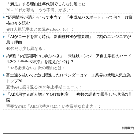
「満足」する理由は年代別でこんなに違った
20～30代が最も「やや不満」が多い：
“応用情報が消える”って本当？ 「生成AIパスポート」って何？ IT資
格の今を読む
＠IT人気記事まとめ読みeBook（6）：
「AIがコードを書く時代、新職種FDEが需要増」 7割のエンジニアが
思う理由
40代だけ少し異なる：
約8割「内定期間中に学ぶべき」 未経験エンジニア自主学習のハード
ル2位「モチベ維持」を超えた1位は？
「やる必要ない」派の理由とは：
富士通を抜いて2位に躍進したITベンダーは？ IT業界の就職人気企業
トップ20
夏休みに振り返る2026年上半期ニュース：
「AI活用する新人増えてOJT負担増」 複数の調査で露呈した現場の苦
悩
重要なのは「AIに代替されにくい本質的な自走力」：
利用規約