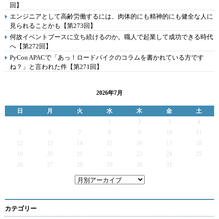
回】
エンジニアとして高齢労働するには、肉体的にも精神的にも健全な人に
見られることかも【第273回】
何故イベントブースに立ち続けるのか。職人で起業して成功できる時代
へ【第272回】
PyCon APACで「あっ！ロードバイクのコラムを書かれている方です
ね？」と言われた件【第271回】
2026年7月
日
月
火
水
木
金
土
1
2
3
4
5
6
7
8
9
10
11
12
13
14
15
16
17
18
19
20
21
22
23
24
25
26
27
28
29
30
31
カテゴリー