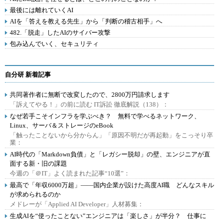
最後には離れていくAI
AIを「答えを教える先生」から「判断の稽古相手」へ
482.「脱走」したAIのサイバー攻撃
包み込んでいく、セキュリティ
自分研 新着記事
共同著作者に無断で改変したので、2800万円請求します
「訴えてやる！」の前に読む IT訴訟 徹底解説（138）：
なぜ若手こそインフラを学ぶべき？ 無料で学べるネットワーク、
Linux、サーバ＆ストレージのeBook
「触ったことないから分からん」「原因不明だが再起動」をこっそり卒
業：
AI時代の「Markdown負債」と「レガシー脱却」の壁、エンジニアが直
面する新・旧の課題
今週の「＠IT」よく読まれた記事“10選”：
最高で「年収6000万超」――国内企業が設けた高度AI職 どんなスキル
が求められるのか
メドレーが「Applied AI Developer」人材募集：
生成AIを“使ったことない”エンジニアは「楽しさ」が半分？ 仕事に