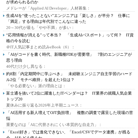
が求められるのか
メドレーが「Applied AI Developer」人材募集：
生成AIを“使ったことない”エンジニアは「楽しさ」が半分？ 仕事に
「満足」する理由は年代別でこんなに違った
20～30代が最も「やや不満」が多い：
“応用情報が消える”って本当？ 「生成AIパスポート」って何？ IT資
格の今を読む
＠IT人気記事まとめ読みeBook（6）：
「AIがコードを書く時代、新職種FDEが需要増」 7割のエンジニアが
思う理由
40代だけ少し異なる：
約8割「内定期間中に学ぶべき」 未経験エンジニア自主学習のハード
ル2位「モチベ維持」を超えた1位は？
「やる必要ない」派の理由とは：
富士通を抜いて2位に躍進したITベンダーは？ IT業界の就職人気企業
トップ20
夏休みに振り返る2026年上半期ニュース：
「AI活用する新人増えてOJT負担増」 複数の調査で露呈した現場の苦
悩
重要なのは「AIに代替されにくい本質的な自走力」：
「Excel好き」では進化できない、「Excel/CSVでデータ連携」が残る
今、AIをどう使うか