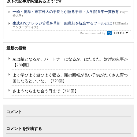
以下の記事が関連あるようです
一橋・慶應・東京外大の学長らが語る学部・大学院５年一貫教育
PR(一
橋大学)
生成AIでナレッジ管理を革新 組織知を統合するツールとは
PR(ITmedia
エンタープライズ)
Recommended by
最新の投稿
AIは敵となるか、パートナーになるか、はたまた、対岸の火事か
【280回】
よく学びよく遊びよく寝る、頭の回転が良い子供がたくさん育つ
国になるといいな。【279回】
さようならまた会う日まで【278回】
コメント
コメントを投稿する