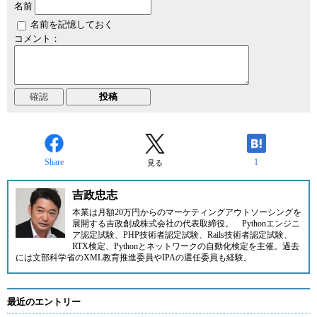
名前
名前を記憶しておく
コメント：
Share
1
見る
吉政忠志
本業は月額20万円からのマーケティングアウトソーシングを
展開する
吉政創成株式会社
の代表取締役。
Pythonエンジニ
ア認定試験、PHP技術者認定試験、Rails技術者認定試験、
RTX検定、Pythonとネットワークの自動化検定を主催。過去
には文部科学省のXML教育推進委員やIPAの選任委員も経験。
最近のエントリー