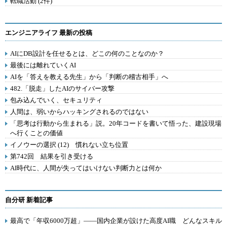
転職活動 (2件)
エンジニアライフ 最新の投稿
AIにDB設計を任せるとは、どこの何のことなのか？
最後には離れていくAI
AIを「答えを教える先生」から「判断の稽古相手」へ
482.「脱走」したAIのサイバー攻撃
包み込んでいく、セキュリティ
人間は、弱いからハッキングされるのではない
「思考は行動から生まれる」説。20年コードを書いて悟った、建設現場
へ行くことの価値
イノウーの選択 (12) 慣れない立ち位置
第742回 結果を引き受ける
AI時代に、人間が失ってはいけない判断力とは何か
自分研 新着記事
最高で「年収6000万超」――国内企業が設けた高度AI職 どんなスキル