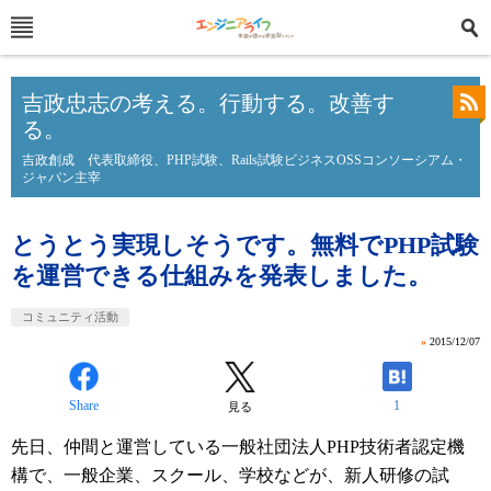
吉政忠志の考える。行動する。改善す
る。
吉政創成 代表取締役、PHP試験、Rails試験ビジネスOSSコンソーシアム・
ジャパン主宰
とうとう実現しそうです。無料でPHP試験
を運営できる仕組みを発表しました。
コミュニティ活動
»
2015/12/07
Share
1
見る
先日、仲間と運営している一般社団法人PHP技術者認定機
構で、一般企業、スクール、学校などが、新人研修の試