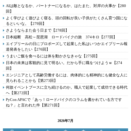
AIは敵となるか、パートナーになるか、はたまた、対岸の火事か【280
回】
よく学びよく遊びよく寝る、頭の回転が良い子供がたくさん育つ国にな
るといいな。【279回】
さようならまた会う日まで【278回】
日本縦断 高松～琵琶湖 ロードバイクの旅 374キロ【277回】
エイプリールの日にプロポーズして起業した私はいつかエイプリール報
道発表をしたい【276回】
うまいご飯を食べるには体を動かさなきゃな【275回】
日本の未来は客観的に見て明るい。だから手に職をつけようｗ【274
回】
エンジニアとして高齢労働するには、肉体的にも精神的にも健全な人に
見られることかも【第273回】
何故イベントブースに立ち続けるのか。職人で起業して成功できる時代
へ【第272回】
PyCon APACで「あっ！ロードバイクのコラムを書かれている方です
ね？」と言われた件【第271回】
2026年7月