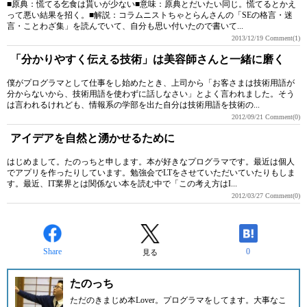
■原典：慌てる乞食は貰いが少ない■意味：原典とだいたい同じ。慌てるとかえ
って悪い結果を招く。■解説：コラムニストちゃとらんさんの「SEの格言・迷
言・ことわざ集」を読んでいて、自分も思い付いたので書いて...
2013/12/19
Comment(1)
「分かりやすく伝える技術」は美容師さんと一緒に磨く
僕がプログラマとして仕事をし始めたとき、上司から「お客さまは技術用語が
分からないから、技術用語を使わずに話しなさい」とよく言われました。そう
は言われるけれども、情報系の学部を出た自分は技術用語を技術の...
2012/09/21
Comment(0)
アイデアを自然と湧かせるために
はじめまして。たのっちと申します。本が好きなプログラマです。最近は個人
でアプリを作ったりしています。勉強会でLTをさせていただいていたりもしま
す。最近、IT業界とは関係ない本を読む中で「この考え方はI...
2012/03/27
Comment(0)
Share
0
見る
たのっち
ただのきまじめ本Lover。プログラマをしてます。大事なこ