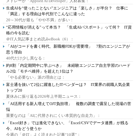
メドレーが「Applied AI Developer」人材募集：
生成AIを“使ったことない”エンジニアは「楽しさ」が半分？ 仕事に
「満足」する理由は年代別でこんなに違った
20～30代が最も「やや不満」が多い：
“応用情報が消える”って本当？ 「生成AIパスポート」って何？ IT資
格の今を読む
＠IT人気記事まとめ読みeBook（6）：
「AIがコードを書く時代、新職種FDEが需要増」 7割のエンジニアが
思う理由
40代だけ少し異なる：
約8割「内定期間中に学ぶべき」 未経験エンジニア自主学習のハード
ル2位「モチベ維持」を超えた1位は？
「やる必要ない」派の理由とは：
富士通を抜いて2位に躍進したITベンダーは？ IT業界の就職人気企業
トップ20
夏休みに振り返る2026年上半期ニュース：
「AI活用する新人増えてOJT負担増」 複数の調査で露呈した現場の苦
悩
重要なのは「AIに代替されにくい本質的な自走力」：
「Excel好き」では進化できない、「Excel/CSVでデータ連携」が残る
今、AIをどう使うか
今週の「＠IT」よく読まれた記事“10選”：