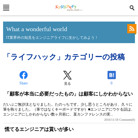
What a wonderful world
IT業界外の知見をエンジニアライフに生かしてみよう！
「ライフハック」カテゴリーの投稿
Share
0
見る
「顧客が本当に必要だったもの」は顧客にしかわからない
だいぶご無沙汰となりました。たのっちです。少し思うところがあり、久々に
筆を執りました。（筆ではなくキーボードですが）■エンジニアにウケる話は、
エンジニアにしかわからない数ヶ月前に、某カンファレンスの実...
2016/11/18
Comment(0)
慌てるエンジニアは貰いが多い