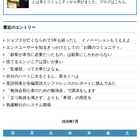
とは本とコミュニティから学びました。
ブログはこちら。
最近のエントリー
ジョブズが亡くなられて5年も経ったし、イノベーションもうええよ
エンドユーザーを知るきっかけとしての「お隣のコミュニティ」
「顧客が本当に必要だったもの」は顧客にしかわからない
慌てるエンジニアは貰いが多い
「監修役」って大事だよなぁ。
自分のハートに火をともし、薪をくべよ
英語弱者が全編英語カンファレンスのレポートに挑んでみた
「勉強会初心者のための勉強会」で講演をします
「立つ鳥跡を濁さず」よりも「希望」の用意を
熟慮断行のシステム開発
2026年7月
日
月
火
水
木
金
土