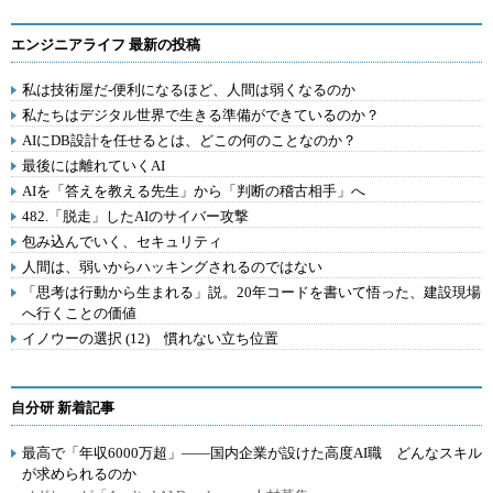
エンジニアライフ 最新の投稿
私は技術屋だ-便利になるほど、人間は弱くなるのか
私たちはデジタル世界で生きる準備ができているのか？
AIにDB設計を任せるとは、どこの何のことなのか？
最後には離れていくAI
AIを「答えを教える先生」から「判断の稽古相手」へ
482.「脱走」したAIのサイバー攻撃
包み込んでいく、セキュリティ
人間は、弱いからハッキングされるのではない
「思考は行動から生まれる」説。20年コードを書いて悟った、建設現場
へ行くことの価値
イノウーの選択 (12) 慣れない立ち位置
自分研 新着記事
最高で「年収6000万超」――国内企業が設けた高度AI職 どんなスキル
が求められるのか