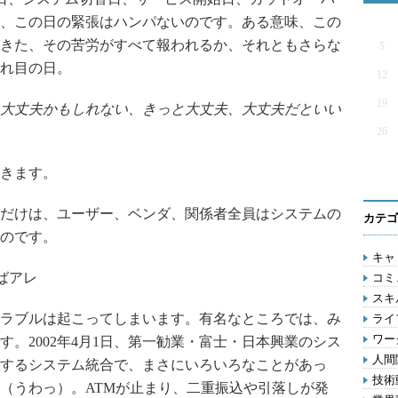
、この日の緊張はハンパないのです。ある意味、この
きた、その苦労がすべて報われるか、それともさらな
5
れ目の日。
12
19
大丈夫かもしれない、きっと大丈夫、大丈夫だといい
26
きます。
だけは、ユーザー、ベンダ、関係者全員はシステムの
カテゴ
のです。
キャリ
ばアレ
コミ
スキル
ラブルは起こってしまいます。有名なところでは、み
ライ
ワー
。2002年4月1日、第一勧業・富士・日本興業のシス
人間関
するシステム統合で、まさにいろいろなことがあっ
技術動
（うわっ）。ATMが止まり、二重振込や引落しが発