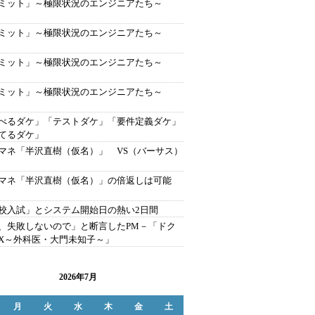
ミット」～極限状況のエンジニアたち～
）
ミット」～極限状況のエンジニアたち～
）
ミット」～極限状況のエンジニアたち～
）
ミット」～極限状況のエンジニアたち～
）
べるダケ」「テストダケ」「要件定義ダケ」
てるダケ」
マネ「半沢直樹（仮名）」 VS（バーサス）
マネ「半沢直樹（仮名）」の倍返しは可能
校入試」とシステム開始日の熱い2日間
、失敗しないので」と断言したPM－「ドク
X～外科医・大門未知子～」
2026年7月
月
火
水
木
金
土