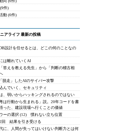
向 (6件)
(9件)
動 (6件)
ニアライフ 最新の投稿
にDB設計を任せるとは、どこの何のことなの
には離れていくAI
を「答えを教える先生」から「判断の稽古相
へ
2.「脱走」したAIのサイバー攻撃
込んでいく、セキュリティ
は、弱いからハッキングされるのではない
考は行動から生まれる」説。20年コードを書
悟った、建設現場へ行くことの価値
ウーの選択 (12) 慣れない立ち位置
42回 結果を引き受ける
時代に、人間が失ってはいけない判断力とは何