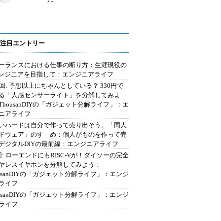
注目エントリー
ーランスにおける仕事の断り方：生涯現役の
エンジニアを目指して：エンジニアライフ
2回: 予想以上にちゃんとしている？ 330円で
る「人感センサーライト」を分解してみよ
ThousanDIYの「ガジェット分解ライフ」：エ
ニアライフ
いハードは自分で作って売り出そう。「同人
ドウェア」のすゝめ：個人がものを作って売
デジタルDIYの最前線：エンジニアライフ
回: ローエンドにもRISC-Vが！ダイソーの完全
ヤレスイヤホンを分解してみよう：
ousanDIYの「ガジェット分解ライフ」：エンジ
ライフ
ousanDIYの「ガジェット分解ライフ」：エンジ
ライフ