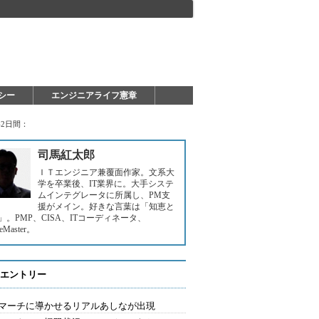
シー
エンジニアライフ憲章
2日間：
司馬紅太郎
ＩＴエンジニア兼覆面作家。文系大
学を卒業後、IT業界に。大手システ
ムインテグレータに所属し、PM支
援がメイン。好きな言葉は「知恵と
」。PMP、CISA、ITコーディネータ、
leMaster。
エントリー
マーチに導かせるリアルあしなが出現