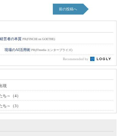
前の投稿へ
い経営者の本質
PR(FINCHI on GOETHE)
！ 現場のAI活用術
PR(ITmedia エンタープライズ)
Recommended by
出現
たち～（4）
たち～（3）