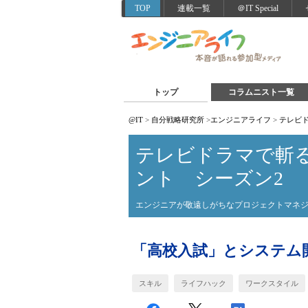
TOP
連載一覧
＠IT Special
トップ
コラムニスト一覧
@IT
>
自分戦略研究所
>
エンジニアライフ
>
テレビ
テレビドラマで斬
ント シーズン2
エンジニアが敬遠しがちなプロジェクトマネ
「高校入試」とシステム
スキル
ライフハック
ワークスタイル