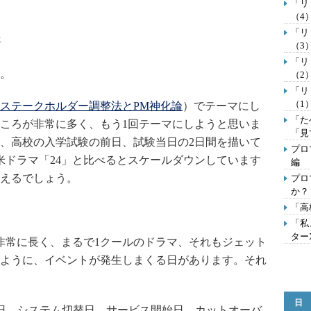
「リ
（4
「リ
語
（3
「リ
。
（2
「リ
（1
ステークホルダー調整法とPM神化論
）でテーマにし
「た
ころが非常に多く、もう1回テーマにしようと思いま
「見
、高校の入学試験の前日、試験当日の2日間を描いて
プロ
米ドラマ「24」と比べるとスケールダウンしています
編
えるでしょう。
プロ
か？
「高
「私
ター
常に長く、まるで1クールのドラマ、それもジェット
ように、イベントが発生しまくる日があります。それ
日
日、システム切替日、サービス開始日、カットオーバ