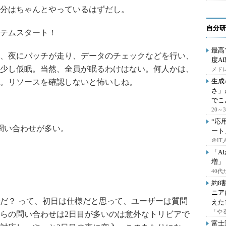
分はちゃんとやっているはずだし。
自分研
テムスタート！
最高
、夜にバッチが走り、データのチェックなどを行い、
度A
少し仮眠。当然、全員が眠るわけはない。何人かは、
メドレ
生成
。リソースを確認しないと怖いしね。
さ」
でこ
20
“応
問い合わせが多い。
ート
＠IT
「A
増」
40
約8
ニア
だ？ って、初日は仕様だと思って、ユーザーは質問
えた
「や
らの問い合わせは2日目が多いのは意外なトリビアで
富士