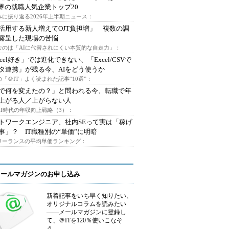
業界の就職人気企業トップ20
みに振り返る2026年上半期ニュース：
I活用する新人増えてOJT負担増」 複数の調
露呈した現場の苦悩
なのは「AIに代替されにくい本質的な自走力」：
xcel好き」では進化できない、「Excel/CSVで
タ連携」が残る今、AIをどう使うか
「＠IT」よく読まれた記事“10選”：
Iで何を変えたの？」と問われる今、転職で年
上がる人／上がらない人
AI時代の年収向上戦略（3）：
トワークエンジニア、社内SEって実は「稼げ
事」？ IT職種別の“単価”に明暗
フリーランスの平均単価ランキング：
メールマガジンのお申し込み
新着記事をいち早く知りたい、
オリジナルコラムを読みたい
――メールマガジンに登録し
て、＠ITを120％使いこなそ
う。