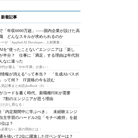
 新着記事
で「年収6000万超」――国内企業が設けた高
I職 どんなスキルが求められるのか
ーが「Applied AI Developer」人材募集：
AIを“使ったことない”エンジニアは「楽し
が半分？ 仕事に「満足」する理由は年代別
んなに違った
～30代が最も「やや不満」が多い：
用情報が消える”って本当？ 「生成AIパスポ
」って何？ IT資格の今を読む
人気記事まとめ読みeBook（6）：
Iがコードを書く時代、新職種FDEが需要
 7割のエンジニアが思う理由
代だけ少し異なる：
割「内定期間中に学ぶべき」 未経験エンジ
自主学習のハードル2位「モチベ維持」を超
1位は？
る必要ない」派の理由とは：
通を抜いて2位に躍進したITベンダーは？