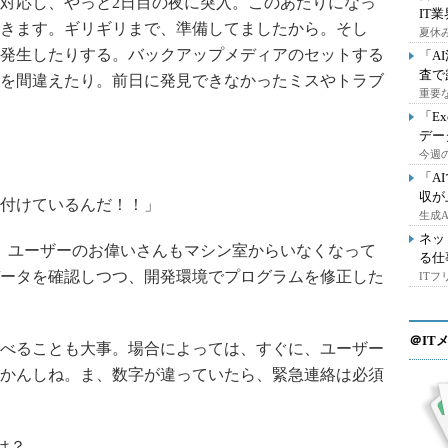
対応し、やっと2日目の夜に突入。このあたりになっ
IT
きます。ギリギリまで、準備してましたから。そし
夏休
発生したりする。バックアップメディアのセットする
「A
査で
を間違えたり。前日に発見できなかったミスやトラブ
重要
「E
デー
今週の
「A
収が
付けているんだ！！」
生成
ネッ
、ユーザーのお偉いさんもマシン室からいなくなって
る仕
ータを確認しつつ、開発環境でプログラムを修正した
IT
＠IT
べることも大事。場合によっては、すぐに、ユーザー
かんしね。ま、数字が違っていたら、緊急連絡は必須
は？