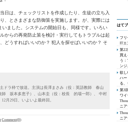
当日は、チェックリストを作成したり、生徒の立ち入
り、とさまざまな防御策を実施します。が、実際には
はてブ
まいました。システムの開始日も、同様です。いろい
ルからの再発防止策を検討・実行してもトラブルは起
フリ
、どうすればいいのか？ 犯人を探せばいいのか？ そ
IT
第2
買え
う：
ンジ
欲し
ハー
る、
系列の土ドラ枠で放送。主演は長澤まさみ（役：英語教師 春山
第3
教師 坂本多恵子）、山本圭（役：校長 的場一郎）、 中村
ワイ
12月29日、いよいよ最終回。
Th
ニア
Th
ニア
Comment(0)