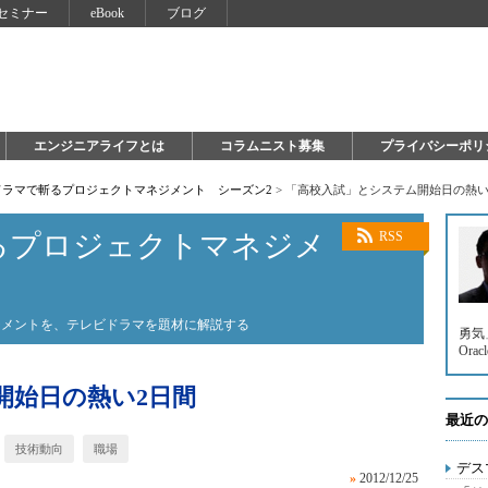
セミナー
eBook
ブログ
エンジニアライフとは
コラムニスト募集
プライバシーポリ
ドラマで斬るプロジェクトマネジメント シーズン2
>
「高校入試」とシステム開始日の熱い
るプロジェクトマネジメ
RSS
ジメントを、テレビドラマを題材に解説する
勇気
Orac
開始日の熱い2日間
最近の
技術動向
職場
デス
»
2012/12/25