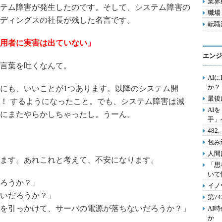
業界動
テム障害が発生したのです。そして、システム障害の
職場 
ディングスの社長が残した名言です。
転職活
用者に実害は出ていない」
エンジ
言葉を吐くなんて。
AI
か？
にも、いいことが1つあります。以降のシステム開
最後
！ するようになったこと。でも、システム障害は減
AI
1年にまたやらかしちゃったし。うーん。
手」
48
包み
人間
ます。あれこれと考えて、不安になります。
「思
いて
ろうか？」
イノ
いだろうか？」
第7
を引っかけて、サーバの電源が落ちないだろうか？」
AI
か