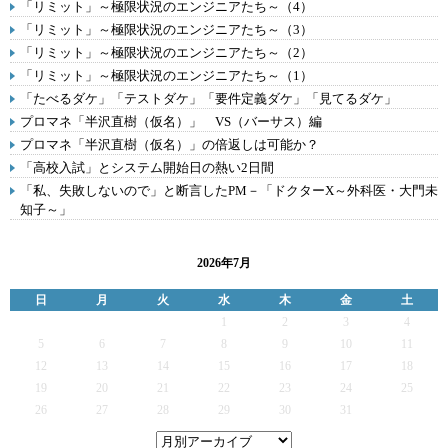
「リミット」～極限状況のエンジニアたち～（4）
「リミット」～極限状況のエンジニアたち～（3）
「リミット」～極限状況のエンジニアたち～（2）
「リミット」～極限状況のエンジニアたち～（1）
「たべるダケ」「テストダケ」「要件定義ダケ」「見てるダケ」
プロマネ「半沢直樹（仮名）」 VS（バーサス）編
プロマネ「半沢直樹（仮名）」の倍返しは可能か？
「高校入試」とシステム開始日の熱い2日間
「私、失敗しないので」と断言したPM－「ドクターX～外科医・大門未
知子～」
2026年7月
日
月
火
水
木
金
土
1
2
3
4
5
6
7
8
9
10
11
12
13
14
15
16
17
18
19
20
21
22
23
24
25
26
27
28
29
30
31