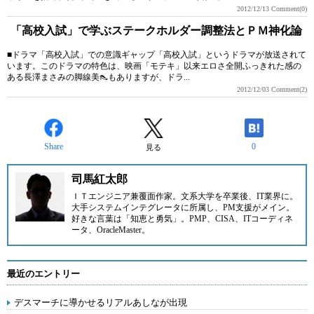
2012/12/13
Comment(0)
「高校入試」で学ぶステークホルダー調整法とＰＭ神化論
■ドラマ「高校入試」での意識ギャップ「高校入試」というドラマが放送されて
います。このドラマの特色は、映画「モテキ」以来エロさ全開ふっきれた感の
ある長澤まさみの脚線美👠もありますが、ドラ...
2012/12/03
Comment(2)
Share
0
見る
司馬紅太郎
ＩＴエンジニア兼覆面作家。文系大学を卒業後、IT業界に。
大手システムインテグレータに所属し、PM支援がメイン。
好きな言葉は「知恵と勇気」。PMP、CISA、ITコーディネ
ータ、OracleMaster。
最近のエントリー
デスマーチに導かせるリアルあしなが出現