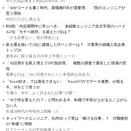
＠IT人気記事まとめ読みeBook（6）：
「AIがコードを書く時代、新職種FDEが需要増」 7割のエンジニアが
思う理由
40代だけ少し異なる：
約8割「内定期間中に学ぶべき」 未経験エンジニア自主学習のハード
ル2位「モチベ維持」を超えた1位は？
「やる必要ない」派の理由とは：
富士通を抜いて2位に躍進したITベンダーは？ IT業界の就職人気企業
トップ20
夏休みに振り返る2026年上半期ニュース：
「AI活用する新人増えてOJT負担増」 複数の調査で露呈した現場の苦
悩
重要なのは「AIに代替されにくい本質的な自走力」：
「Excel好き」では進化できない、「Excel/CSVでデータ連携」が残る
今、AIをどう使うか
今週の「＠IT」よく読まれた記事“10選”：
「AIで何を変えたの？」と問われる今、転職で年収が上がる人／上がら
ない人
生成AI時代の年収向上戦略（3）：
ネットワークエンジニア、社内SEって実は「稼げる仕事」？ IT職種別
の“単価”に明暗
ITフリーランスの平均単価ランキング：