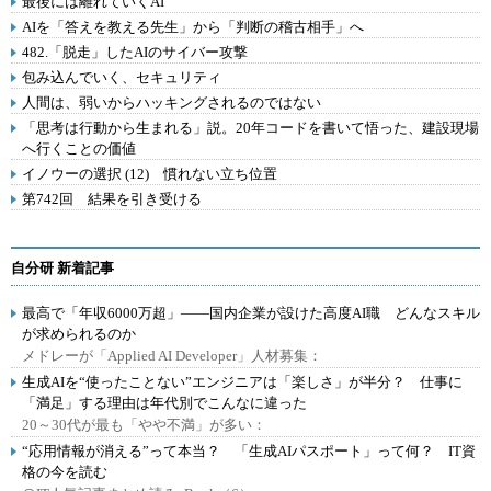
最後には離れていくAI
AIを「答えを教える先生」から「判断の稽古相手」へ
482.「脱走」したAIのサイバー攻撃
包み込んでいく、セキュリティ
人間は、弱いからハッキングされるのではない
「思考は行動から生まれる」説。20年コードを書いて悟った、建設現場
へ行くことの価値
イノウーの選択 (12) 慣れない立ち位置
第742回 結果を引き受ける
自分研 新着記事
最高で「年収6000万超」――国内企業が設けた高度AI職 どんなスキル
が求められるのか
メドレーが「Applied AI Developer」人材募集：
生成AIを“使ったことない”エンジニアは「楽しさ」が半分？ 仕事に
「満足」する理由は年代別でこんなに違った
20～30代が最も「やや不満」が多い：
“応用情報が消える”って本当？ 「生成AIパスポート」って何？ IT資
格の今を読む