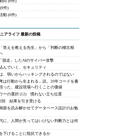
向 (6件)
(9件)
動 (6件)
ニアライフ 最新の投稿
を「答えを教える先生」から「判断の稽古相
へ
2.「脱走」したAIのサイバー攻撃
込んでいく、セキュリティ
は、弱いからハッキングされるのではない
考は行動から生まれる」説。20年コードを書
悟った、建設現場へ行くことの価値
ウーの選択 (12) 慣れない立ち位置
42回 結果を引き受ける
で画面を読み解かせてデータベース設計のお勉
時代に、人間が失ってはいけない判断力とは何
を下げることに抵抗できるか