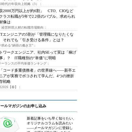
AI時代の年収向上戦略（3）：
収2000万円以上が約6割」 CTO、CIOなど
クラス転職が5年で2.2倍のバブル、求められ
材像は
O・経営幹部人材の転職市場動向：
ITエンジニアの5割が「管理職になりたくな
 それでも「引き受ける条件」とは？
が求める“納得の働き方”：
トワークエンジニア、社内SEって実は「稼げ
事」？ IT職種別の“単価”に明暗
フリーランスの平均単価ランキング：
で「コード多重債務者」の世界線へ――新卒エ
ニアが実務でボコされて学んだ、4つの挫折
存戦略
2026【春】：
メールマガジンのお申し込み
新着記事をいち早く知りたい、
オリジナルコラムを読みたい
――メールマガジンに登録し