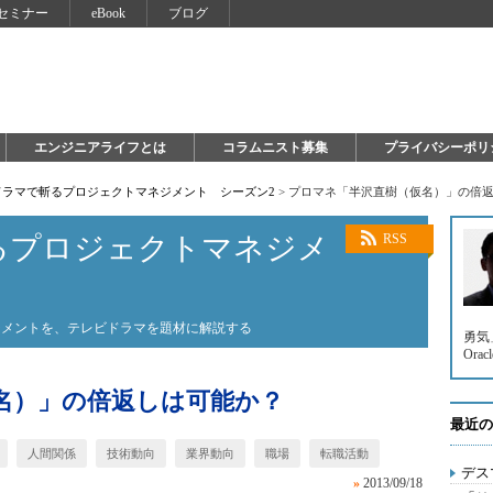
セミナー
eBook
ブログ
エンジニアライフとは
コラムニスト募集
プライバシーポリ
ドラマで斬るプロジェクトマネジメント シーズン2
>
プロマネ「半沢直樹（仮名）」の倍
るプロジェクトマネジメ
RSS
ジメントを、テレビドラマを題材に解説する
勇気
Orac
名）」の倍返しは可能か？
最近の
人間関係
技術動向
業界動向
職場
転職活動
デス
»
2013/09/18