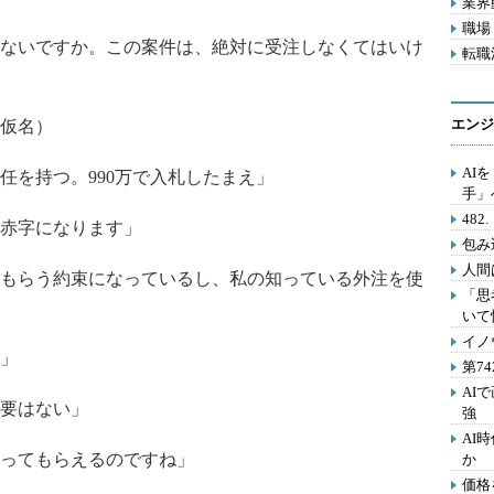
業界動
職場 
ないですか。この案件は、絶対に受注しなくてはいけ
転職活
エンジ
仮名）
AI
任を持つ。990万で入札したまえ」
手」
48
赤字になります」
包み
人間
もらう約束になっているし、私の知っている外注を使
「思
いて
イノ
」
第7
AI
要はない」
強
AI
ってもらえるのですね」
か
価格