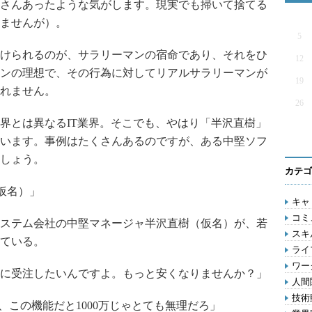
さんあったような気がします。現実でも掃いて捨てる
ませんが）。
5
けられるのが、サラリーマンの宿命であり、それをひ
12
ンの理想で、その行為に対してリアルサラリーマンが
19
れません。
26
とは異なるIT業界。そこでも、やはり「半沢直樹」
います。事例はたくさんあるのですが、ある中堅ソフ
しょう。
カテゴ
仮名）」
キャリ
コミ
ステム会社の中堅マネージャ半沢直樹（仮名）が、若
スキル
ている。
ライ
ワー
に受注したいんですよ。もっと安くなりませんか？」
人間関
技術動
、この機能だと1000万じゃとても無理だろ」