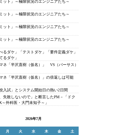
ミット」～極限状況のエンジニアたち～
）
ミット」～極限状況のエンジニアたち～
）
ミット」～極限状況のエンジニアたち～
）
ミット」～極限状況のエンジニアたち～
）
べるダケ」「テストダケ」「要件定義ダケ」
てるダケ」
マネ「半沢直樹（仮名）」 VS（バーサス）
マネ「半沢直樹（仮名）」の倍返しは可能
校入試」とシステム開始日の熱い2日間
、失敗しないので」と断言したPM－「ドク
X～外科医・大門未知子～」
2026年7月
月
火
水
木
金
土