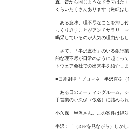
直、昔から同じようなドラマはたく
くらいたくさんあります（逆転はし
ある意味、理不尽なことを押し付
っくり返すことがアンチサラリーマ
喝采しているのが人気の理由かもし
さて、「半沢直樹」のいる銀行業界
的な理不尽が日常のように起こって
トウェア会社での出来事を紹介しま
■日常劇場「プロマネ 半沢直樹（
ある日のミーティングルーム。シ
手営業の小久保（仮名）に詰められ
小久保「半沢さん。この案件は絶対
半沢：「（RFPを見ながら）しかし