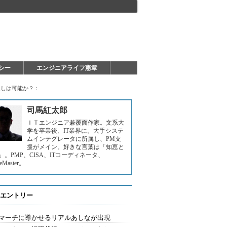
シー
エンジニアライフ憲章
返しは可能か？：
司馬紅太郎
ＩＴエンジニア兼覆面作家。文系大
学を卒業後、IT業界に。大手システ
ムインテグレータに所属し、PM支
援がメイン。好きな言葉は「知恵と
」。PMP、CISA、ITコーディネータ、
leMaster。
エントリー
マーチに導かせるリアルあしなが出現