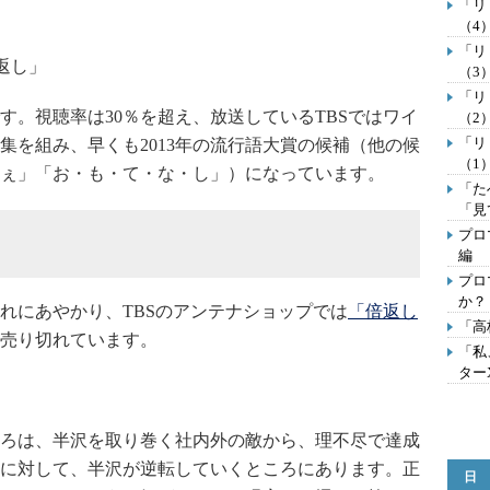
「リ
（4
「リ
返し」
（3
「リ
。視聴率は30％を超え、放送しているTBSではワイ
（2
「リ
集を組み、早くも2013年の流行語大賞の候補（他の候
（1
ぇ」「お・も・て・な・し」）になっています。
「た
「見
プロ
編
プロ
か？
れにあやかり、TBSのアンテナショップでは
「倍返し
「高
売り切れています。
「私
ター
ろは、半沢を取り巻く社内外の敵から、理不尽で達成
に対して、半沢が逆転していくところにあります。正
日