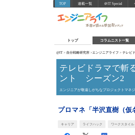
TOP
連載一覧
＠IT Special
トップ
コラムニスト一覧
@IT
>
自分戦略研究所
>
エンジニアライフ
>
テレビ
テレビドラマで斬
ント シーズン2
エンジニアが敬遠しがちなプロジェクトマネ
プロマネ「半沢直樹（仮
キャリア
ライフハック
ワークスタイル