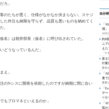
だろ」
自分研
客のたちが悪く、仕様がなかなか決まらない。スケジ
した外注も納期を守らず、品質も悪いものを納めてく
「A
た。
増」
40
仮名）は朝井部長（仮名）に呼び出されていた。
約8
ニア
えた
いどうなっているんだ」
「や
富士
IT
夏休
まえ」
「A
査で
重要
注のNシスに開発を依頼したのですが納期に間に合い
「E
デー
今週の
でもプロマネといえるのか」
「A
収が