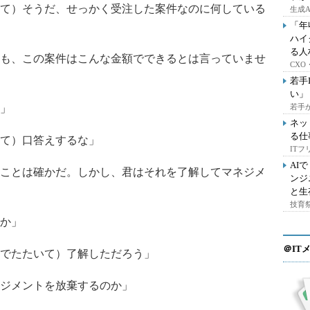
て）そうだ、せっかく受注した案件なのに何している
生成
「年
ハイ
る人
も、この案件はこんな金額でできるとは言っていませ
CX
若手
い」
」
若手
ネッ
る仕
て）口答えするな」
IT
AI
ことは確かだ。しかし、君はそれを了解してマネジメ
ンジ
と生
技育祭
か」
＠IT
でたたいて）了解しただろう」
ジメントを放棄するのか」