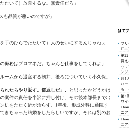
たたいて）放棄するな。無責任だろ」
スも品質が悪いのですが」
はてブ
を手のひらでたたいて）人のせいにするんじゃねぇ
フリ
IT
第2
買え
の職務はプロマネだ。ちゃんと仕事をしてくれよ」
う：
ンジ
ルームから退室する朝井。後ろについていく小久保。
欲し
ハー
る、
られたらやり返す。倍返しだ」、
と思ったかどうかは
第3
の案件の責任を半沢に押し付け、その後本部長まで出
ワイ
ン机をたたく癖が治らず、1年後、形成外科に通院す
Th
できちゃった結婚をしたらしいですが、それは別のお
ニア
Th
ニア