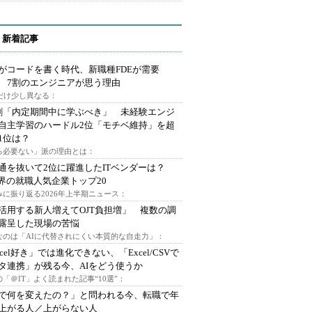
 新着記事
Iがコードを書く時代、新職種FDEが需要
 7割のエンジニアが思う理由
代だけ少し異なる：
割「内定期間中に学ぶべき」 未経験エンジ
自主学習のハードル2位「モチベ維持」を超
1位は？
る必要ない」派の理由とは：
通を抜いて2位に躍進したITベンダーは？
業界の就職人気企業トップ20
みに振り返る2026年上半期ニュース：
I活用する新人増えてOJT負担増」 複数の調
露呈した現場の苦悩
なのは「AIに代替されにくい本質的な自走力」：
xcel好き」では進化できない、「Excel/CSVで
タ連携」が残る今、AIをどう使うか
「＠IT」よく読まれた記事“10選”：
Iで何を変えたの？」と問われる今、転職で年
上がる人／上がらない人