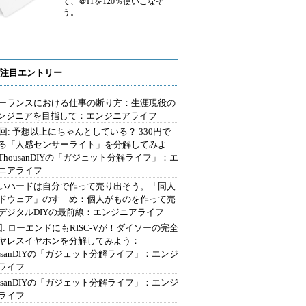
て、＠ITを120％使いこなそ
う。
注目エントリー
ーランスにおける仕事の断り方：生涯現役の
エンジニアを目指して：エンジニアライフ
2回: 予想以上にちゃんとしている？ 330円で
る「人感センサーライト」を分解してみよ
ThousanDIYの「ガジェット分解ライフ」：エ
ニアライフ
いハードは自分で作って売り出そう。「同人
ドウェア」のすゝめ：個人がものを作って売
デジタルDIYの最前線：エンジニアライフ
回: ローエンドにもRISC-Vが！ダイソーの完全
ヤレスイヤホンを分解してみよう：
ousanDIYの「ガジェット分解ライフ」：エンジ
ライフ
ousanDIYの「ガジェット分解ライフ」：エンジ
ライフ