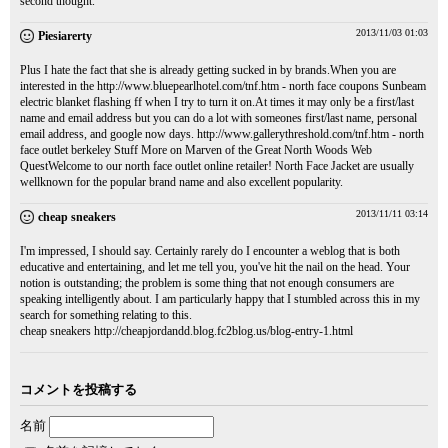
second thought.
2013/11/03 01:03
Piesiarerty
Plus I hate the fact that she is already getting sucked in by brands.When you are
interested in the
http://www.bluepearlhotel.com/tnf.htm
- north face coupons Sunbeam
electric blanket flashing ff when I try to turn it on.At times it may only be a first/last
name and email address but you can do a lot with someones first/last name, personal
email address, and google now days.
http://www.gallerythreshold.com/tnf.htm
- north
face outlet berkeley Stuff More on Marven of the Great North Woods Web
QuestWelcome to our north face outlet online retailer! North Face Jacket are usually
wellknown for the popular brand name and also excellent popularity.
2013/11/11 03:14
cheap sneakers
I'm impressed, I should say. Certainly rarely do I encounter a weblog that is both
educative and entertaining, and let me tell you, you've hit the nail on the head. Your
notion is outstanding; the problem is some thing that not enough consumers are
speaking intelligently about. I am particularly happy that I stumbled across this in my
search for something relating to this.
cheap sneakers
http://cheapjordandd.blog.fc2blog.us/blog-entry-1.html
コメントを投稿する
名前