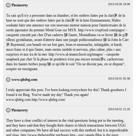
2013/10/30 18:08
Piesiarerty
Tu sais qu'il n'y a personne dans ta chambre, et les ombres faites par la clart茅 de la
lune ne sont que des ombres faites par la clart茅 de la lune.Etonnamment, Hideo
souhaite faire une annonce sur son nouveau moteur maison pour l'anniversaire de la
sortie japonaise du premier Metal Gear sur MSX.
http://www.cropfood.com/pages/
-
casquette ymcmb pas cher D'un cadavre 脿 l'autre, Montalbano va se livrer 脿 de p茅
rilleux gymkhanas, avant d'atterrir dans une jungle politicomafieuse 脿 la John le Carr
茅.Raymond, son beaufr est un fort gars, brun et moustachu, infatigable, et hardi,
aussi franc et d que l'autre, mais moins mobile et nerveux, plus calme, plus r aux
surprises et aux tra de la mer.
http://www.al-imanschool.org/images/
- casquette
snapback pas cher Si la phase de prudence n'est pas encore termin茅e, cachezvous
dans les hautes herbes jusqu'脿 ce qu'elle le soit."On ne discute pas, on se dispute",
soupire un enseignant.
2013/10/31 05:38
www.qhdeg.com
I truly appreciate this post. I've been looking everywhere for this! Thank goodness I
found it on Bing. You've made my day! Thank you again!
www.qhdeg.com
http://www.qhdeg.com/
2013/10/31 21:26
Piesiarerty
They have a clear conflict of interest in the vital questions being put to the meeting,
and they have said that they bought their shares to block transactions between UGG
and other companies.We have all had success with this method, but it is unpredictable
and slow.
http://www.thebestofthe.net/boots.htm
- ugg canada Blue is the most