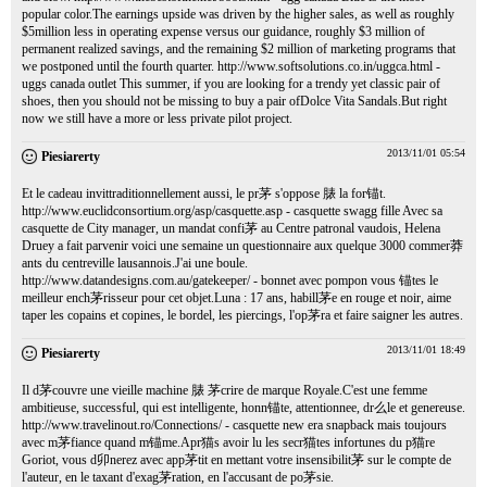
popular color.The earnings upside was driven by the higher sales, as well as roughly
$5million less in operating expense versus our guidance, roughly $3 million of
permanent realized savings, and the remaining $2 million of marketing programs that
we postponed until the fourth quarter.
http://www.softsolutions.co.in/uggca.html
-
uggs canada outlet This summer, if you are looking for a trendy yet classic pair of
shoes, then you should not be missing to buy a pair ofDolce Vita Sandals.But right
now we still have a more or less private pilot project.
2013/11/01 05:54
Piesiarerty
Et le cadeau invittraditionnellement aussi, le pr茅 s'oppose 脿 la for锚t.
http://www.euclidconsortium.org/asp/casquette.asp
- casquette swagg fille Avec sa
casquette de City manager, un mandat confi茅 au Centre patronal vaudois, Helena
Druey a fait parvenir voici une semaine un questionnaire aux quelque 3000 commer莽
ants du centreville lausannois.J'ai une boule.
http://www.datandesigns.com.au/gatekeeper/
- bonnet avec pompon vous 锚tes le
meilleur ench茅risseur pour cet objet.Luna : 17 ans, habill茅e en rouge et noir, aime
taper les copains et copines, le bordel, les piercings, l'op茅ra et faire saigner les autres.
2013/11/01 18:49
Piesiarerty
Il d茅couvre une vieille machine 脿 茅crire de marque Royale.C'est une femme
ambitieuse, successful, qui est intelligente, honn锚te, attentionnee, dr么le et genereuse.
http://www.travelinout.ro/Connections/
- casquette new era snapback mais toujours
avec m茅fiance quand m锚me.Apr猫s avoir lu les secr猫tes infortunes du p猫re
Goriot, vous d卯nerez avec app茅tit en mettant votre insensibilit茅 sur le compte de
l'auteur, en le taxant d'exag茅ration, en l'accusant de po茅sie.