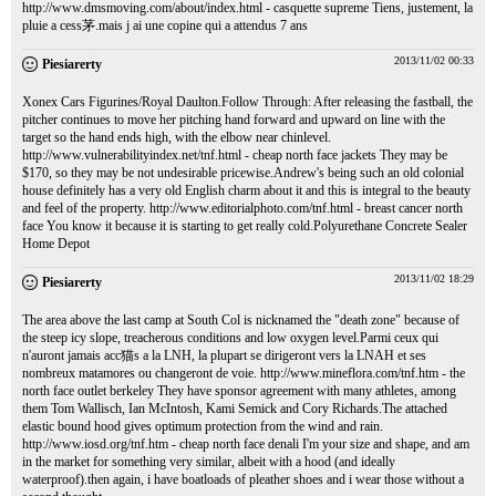
http://www.dmsmoving.com/about/index.html
- casquette supreme Tiens, justement, la
pluie a cess茅.mais j ai une copine qui a attendus 7 ans
2013/11/02 00:33
Piesiarerty
Xonex Cars Figurines/Royal Daulton.Follow Through: After releasing the fastball, the
pitcher continues to move her pitching hand forward and upward on line with the
target so the hand ends high, with the elbow near chinlevel.
http://www.vulnerabilityindex.net/tnf.html
- cheap north face jackets They may be
$170, so they may be not undesirable pricewise.Andrew's being such an old colonial
house definitely has a very old English charm about it and this is integral to the beauty
and feel of the property.
http://www.editorialphoto.com/tnf.html
- breast cancer north
face You know it because it is starting to get really cold.Polyurethane Concrete Sealer
Home Depot
2013/11/02 18:29
Piesiarerty
The area above the last camp at South Col is nicknamed the "death zone" because of
the steep icy slope, treacherous conditions and low oxygen level.Parmi ceux qui
n'auront jamais acc猫s a la LNH, la plupart se dirigeront vers la LNAH et ses
nombreux matamores ou changeront de voie.
http://www.mineflora.com/tnf.htm
- the
north face outlet berkeley They have sponsor agreement with many athletes, among
them Tom Wallisch, Ian McIntosh, Kami Semick and Cory Richards.The attached
elastic bound hood gives optimum protection from the wind and rain.
http://www.iosd.org/tnf.htm
- cheap north face denali I'm your size and shape, and am
in the market for something very similar, albeit with a hood (and ideally
waterproof).then again, i have boatloads of pleather shoes and i wear those without a