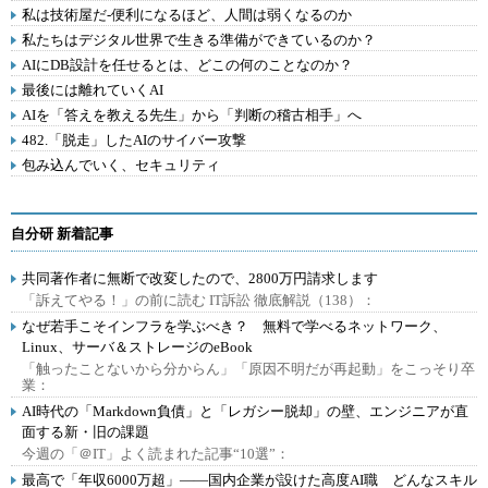
私は技術屋だ-便利になるほど、人間は弱くなるのか
私たちはデジタル世界で生きる準備ができているのか？
AIにDB設計を任せるとは、どこの何のことなのか？
最後には離れていくAI
AIを「答えを教える先生」から「判断の稽古相手」へ
482.「脱走」したAIのサイバー攻撃
包み込んでいく、セキュリティ
自分研 新着記事
共同著作者に無断で改変したので、2800万円請求します
「訴えてやる！」の前に読む IT訴訟 徹底解説（138）：
なぜ若手こそインフラを学ぶべき？ 無料で学べるネットワーク、
Linux、サーバ＆ストレージのeBook
「触ったことないから分からん」「原因不明だが再起動」をこっそり卒
業：
AI時代の「Markdown負債」と「レガシー脱却」の壁、エンジニアが直
面する新・旧の課題
今週の「＠IT」よく読まれた記事“10選”：
最高で「年収6000万超」――国内企業が設けた高度AI職 どんなスキル