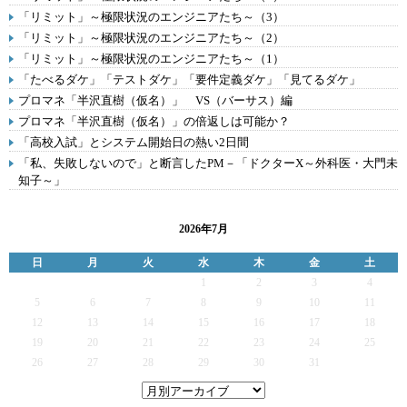
「リミット」～極限状況のエンジニアたち～（3）
「リミット」～極限状況のエンジニアたち～（2）
「リミット」～極限状況のエンジニアたち～（1）
「たべるダケ」「テストダケ」「要件定義ダケ」「見てるダケ」
プロマネ「半沢直樹（仮名）」 VS（バーサス）編
プロマネ「半沢直樹（仮名）」の倍返しは可能か？
「高校入試」とシステム開始日の熱い2日間
「私、失敗しないので」と断言したPM－「ドクターX～外科医・大門未
知子～」
2026年7月
日
月
火
水
木
金
土
1
2
3
4
5
6
7
8
9
10
11
12
13
14
15
16
17
18
19
20
21
22
23
24
25
26
27
28
29
30
31