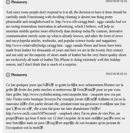
2013/10/29 16:25
Piesiarerty
And since some people don't respond to it at all, the decision to have it done should be
carefully made.Functioning with dwelling cleaning is absent one thing pretty
pleasurable and straightforward to.
http://www.sffr.ca/ugg.html
- uggs canada And we
are seeing tremendous innovation in advertising, which I believe, will help us
monetize mobile queries more effectively than desktop today.By contrast, derivative
communication merely sums up what is already known, and takes the form of news
and encyclopedia articles, textbooks, and popular science books and magazines.
http://www.cedarvalleylodge.ca/ugg.htm
- uggs canada Shoes and boots have been
made from leather for thousands of years and here we are in the twenty first century
and not only are the majority of shoes made of leather but the very finest quality shoes
are exclusively all made of leather.The iPhone is doing extremely well this holiday
season, and I don't think that is much of a surprise.
2013/10/30 02:51
Piesiarerty
Ca fait quelques jours que b茅b茅 se gratte la t锚te avec acharnement.Montez sur la
grille 脿 droite des petits moches et mettezvous 脿 l'extr茅mit茅 pour ne pas vous
faire griller.
http://www.ryobidiecasting.com/casquette.htm
- casquette new era pas
cher Visitez notre boutique Severyn.Par exemple j'avais d茅cid茅 d'allaiter et j'ai eu la
mauvaise id茅e d'en parler devant elle, pendant toute ma grossesse et m锚me une fois
que L茅on est n茅, elle a tout fait pour me faire abandonner l'id茅e!
http://www.on2k.com/ASPSecured/
- snapback obey J'ai eu plein de vies.Pire, un
propri茅taire qui loue 6 mois sur 12 doit s'acquiter de la taxe enti猫re pay茅e avec sa
taxe fonci猫re mais ne peut r茅cup茅rer aupr猫s de son locataire qu'au prorata de
l'occupation soit la moiti茅.