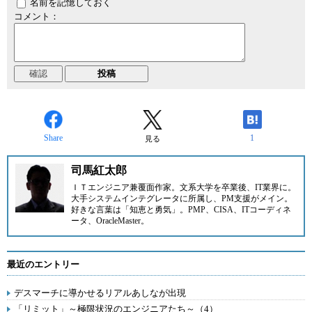
名前を記憶しておく
コメント：
Share
1
見る
司馬紅太郎
ＩＴエンジニア兼覆面作家。文系大学を卒業後、IT業界に。
大手システムインテグレータに所属し、PM支援がメイン。
好きな言葉は「知恵と勇気」。PMP、CISA、ITコーディネ
ータ、OracleMaster。
最近のエントリー
デスマーチに導かせるリアルあしなが出現
「リミット」～極限状況のエンジニアたち～（4）