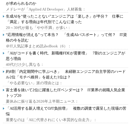
が求められるのか
メドレーが「Applied AI Developer」人材募集：
生成AIを“使ったことない”エンジニアは「楽しさ」が半分？ 仕事に
「満足」する理由は年代別でこんなに違った
20～30代が最も「やや不満」が多い：
“応用情報が消える”って本当？ 「生成AIパスポート」って何？ IT資
格の今を読む
＠IT人気記事まとめ読みeBook（6）：
「AIがコードを書く時代、新職種FDEが需要増」 7割のエンジニアが
思う理由
40代だけ少し異なる：
約8割「内定期間中に学ぶべき」 未経験エンジニア自主学習のハード
ル2位「モチベ維持」を超えた1位は？
「やる必要ない」派の理由とは：
富士通を抜いて2位に躍進したITベンダーは？ IT業界の就職人気企業
トップ20
夏休みに振り返る2026年上半期ニュース：
「AI活用する新人増えてOJT負担増」 複数の調査で露呈した現場の苦
悩
重要なのは「AIに代替されにくい本質的な自走力」：