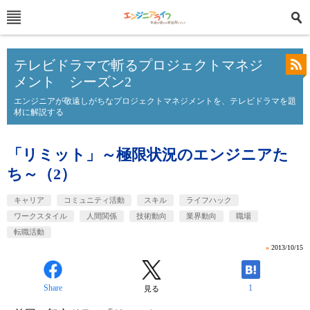
テレビドラマで斬るプロジェクトマネジ
メント シーズン2
エンジニアが敬遠しがちなプロジェクトマネジメントを、テレビドラマを題
材に解説する
「リミット」～極限状況のエンジニアた
ち～（2）
キャリア
コミュニティ活動
スキル
ライフハック
ワークスタイル
人間関係
技術動向
業界動向
職場
転職活動
»
2013/10/15
Share
1
見る