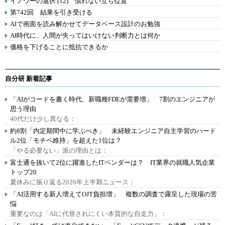
イノウーの選択 (12) 慣れない立ち位置
第742回 結果を引き受ける
AIで画面を読み解かせてデータベース設計のお勉強
AI時代に、人間が失ってはいけない判断力とは何か
価格を下げることに抵抗できるか
自分研 新着記事
「AIがコードを書く時代、新職種FDEが需要増」 7割のエンジニアが
思う理由
40代だけ少し異なる：
約8割「内定期間中に学ぶべき」 未経験エンジニア自主学習のハード
ル2位「モチベ維持」を超えた1位は？
「やる必要ない」派の理由とは：
富士通を抜いて2位に躍進したITベンダーは？ IT業界の就職人気企業
トップ20
夏休みに振り返る2026年上半期ニュース：
「AI活用する新人増えてOJT負担増」 複数の調査で露呈した現場の苦
悩
重要なのは「AIに代替されにくい本質的な自走力」：