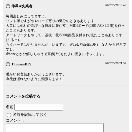
2022/05/26 16:45
仲澤＠失業者
毎回楽しみにしてますよ。
ソフト屋ですがややハード寄りの気分のときもあります。
大昔には他社の高び～な値段に腹が立ちMIDIボード(9801のCバス用)を作っ
たこともあります。
アートワークもやって、基板一枚\5000(部品表付き)で売たこともあります
(ふるっ)。
もうハードはやりませんが、いまでも「Wired, Weird(EDN)」なんかも好きで
すし、
iPhoneとか分解しちゃうぞ系(海外)もたまに覗きに行ってます。
2022/05/26 21:57
ThousanDIY
暖かいお言葉ありがとうございます。
今後は遅れないように頑張ります！
コメントを投稿する
名前
名前を記憶しておく
コメント：