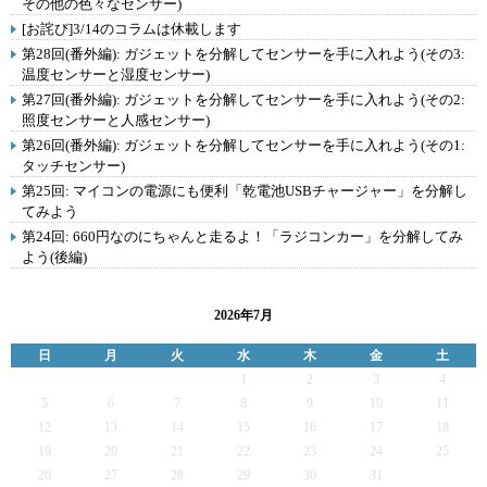
その他の色々なセンサー)
[お詫び]3/14のコラムは休載します
第28回(番外編): ガジェットを分解してセンサーを手に入れよう(その3:
温度センサーと湿度センサー)
第27回(番外編): ガジェットを分解してセンサーを手に入れよう(その2:
照度センサーと人感センサー)
第26回(番外編): ガジェットを分解してセンサーを手に入れよう(その1:
タッチセンサー)
第25回: マイコンの電源にも便利「乾電池USBチャージャー」を分解し
てみよう
第24回: 660円なのにちゃんと走るよ！「ラジコンカー」を分解してみ
よう(後編)
2026年7月
日
月
火
水
木
金
土
1
2
3
4
5
6
7
8
9
10
11
12
13
14
15
16
17
18
19
20
21
22
23
24
25
26
27
28
29
30
31