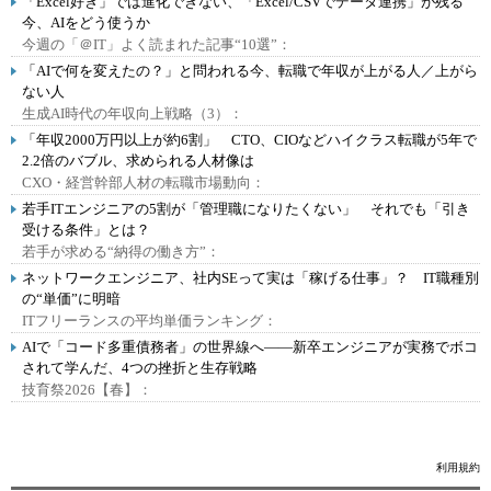
「Excel好き」では進化できない、「Excel/CSVでデータ連携」が残る
今、AIをどう使うか
今週の「＠IT」よく読まれた記事“10選”：
「AIで何を変えたの？」と問われる今、転職で年収が上がる人／上がら
ない人
生成AI時代の年収向上戦略（3）：
「年収2000万円以上が約6割」 CTO、CIOなどハイクラス転職が5年で
2.2倍のバブル、求められる人材像は
CXO・経営幹部人材の転職市場動向：
若手ITエンジニアの5割が「管理職になりたくない」 それでも「引き
受ける条件」とは？
若手が求める“納得の働き方”：
ネットワークエンジニア、社内SEって実は「稼げる仕事」？ IT職種別
の“単価”に明暗
ITフリーランスの平均単価ランキング：
AIで「コード多重債務者」の世界線へ――新卒エンジニアが実務でボコ
されて学んだ、4つの挫折と生存戦略
技育祭2026【春】：
利用規約