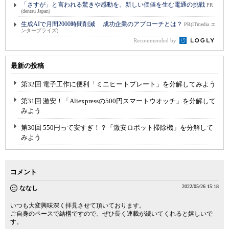
「さすが」と言われる驚きや感動を。新しい価値を生む電通の挑戦
PR
(dentsu Japan)
生成AIで月間2000時間削減 成功企業のアプローチとは？
PR(ITmedia エ
ンタープライズ)
Recommended by
最新の投稿
第32回 電子工作に便利「ミニヒートプレート」を分解してみよう
第31回 激安！「Aliexpressの500円スマートウオッチ」を分解して
みよう
第30回 550円って安すぎ！？「激安ロボット掃除機」を分解して
みよう
コメント
2022/05/26 15:18
ななし
いつも大変興味深く拝見させて頂いております。
ご自身のペースで結構ですので、ぜひ長く連載が続いてくれると嬉しいで
す。