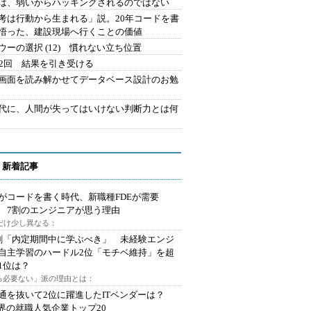
は、弱いからハッキングされるのではない
考は行動から生まれる」説。20年コードを書
悟った、建設現場へ行くことの価値
ウーの選択 (12) 慣れない立ち位置
42回 結果を引き受ける
で画面を読み解かせてデータベース設計のお勉
時代に、人間が失ってはいけない判断力とは何
 新着記事
Iがコードを書く時代、新職種FDEが需要
 7割のエンジニアが思う理由
代だけ少し異なる：
割「内定期間中に学ぶべき」 未経験エンジ
自主学習のハードル2位「モチベ維持」を超
1位は？
る必要ない」派の理由とは：
通を抜いて2位に躍進したITベンダーは？
業界の就職人気企業トップ20