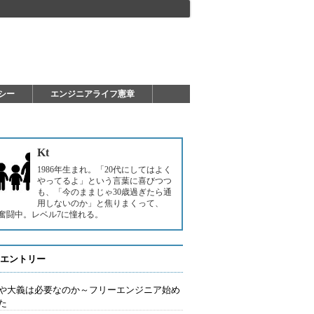
シー
エンジニアライフ憲章
Kt
1986年生まれ。「20代にしてはよく
やってるよ」という言葉に喜びつつ
も、「今のままじゃ30歳過ぎたら通
用しないのか」と焦りまくって、
奮闘中。レベル7に憧れる。
エントリー
や大義は必要なのか～フリーエンジニア始め
た