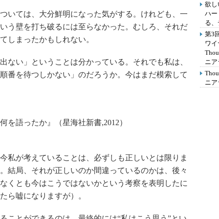
欲し
ついては、大分鮮明になった気がする。けれども、一
ハー
る、
いう壁を打ち破るには至らなかった。むしろ、それだ
第3
てしまったかもしれない。
ワイ
Th
出ない」ということは分かっている。それでも私は、
ニア
Th
順番を待つしかない」のだろうか。今はまだ模索して
ニア
何を語ったか』（星海社新書,2012）
今私が考えていることは、必ずしも正しいとは限りま
。結局、それが正しいのか間違っているのかは、後々
なくとも今はこうではないかという考察を表明したに
たら嘘になりますが）。
ことができるのは、最終的には“私はこう思う”とい