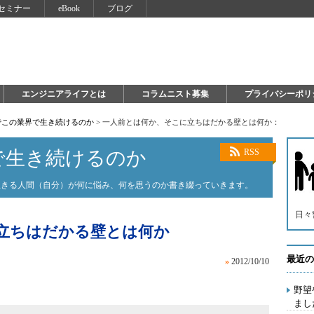
セミナー
eBook
ブログ
エンジニアライフとは
コラムニスト募集
プライバシーポリ
でこの業界で生き続けるのか
>
一人前とは何か、そこに立ちはだかる壁とは何か：
で生き続けるのか
RSS
生きる人間（自分）が何に悩み、何を思うのか書き綴っていきます。
日々
立ちはだかる壁とは何か
最近の
»
2012/10/10
野望
まし