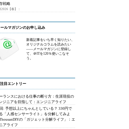
存戦略
2026【春】：
メールマガジンのお申し込み
新着記事をいち早く知りたい、
オリジナルコラムを読みたい
――メールマガジンに登録し
て、＠ITを120％使いこなそ
う。
注目エントリー
ーランスにおける仕事の断り方：生涯現役の
エンジニアを目指して：エンジニアライフ
2回: 予想以上にちゃんとしている？ 330円で
る「人感センサーライト」を分解してみよ
ThousanDIYの「ガジェット分解ライフ」：エ
ニアライフ