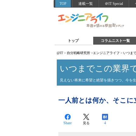
TOP
連載一覧
＠IT Special
トップ
コラムニスト一覧
@IT
>
自分戦略研究所
>
エンジニアライフ
>
いつま
いつまでこの業界
見えない将来に希望と絶望を描きつつ、今を
一人前とは何か、そこに
Share
4
見る