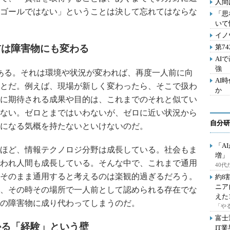
人間
ゴールではない」ということは決して忘れてはならな
「思
いて
イノ
前は障害物にも変わる
第7
AI
強
ある。それは環境や状況が変われば、再度一人前に向
AI
とだ。例えば、現場が新しく変わったら、そこで扱わ
か
に期待される成果や目的は、これまでのそれと似てい
ない。ゼロとまではいわないが、ゼロに近い状況から
自分研
になる気概を持たないといけないのだ。
「A
ほど、情報テクノロジ分野は成長している。社会もま
増」
われ人間も成長している。そんな中で、これまで通用
40
そのまま通用すると考えるのは楽観的過ぎるだろう。
約8
ニア
、その時その場所で一人前として認められる存在でな
えた
の障害物に成り代わってしまうのだ。
「や
富士
かる「経験」という壁
IT