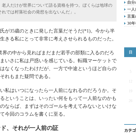
自分
老人だけが世界について語る資格を持つ。ぼくらは地球の
一人
それでは村落社会の発想を出ないんだ」。
言葉
30
が35歳のときに発した言葉だそうだ(*1)。今から半
年を生きる私にとって非常に考えさせられるものだった。
業界の中から見ればまだまだ若手の部類に入るのだろ
日
まいさに私は戸惑いを感じている。転職マーケットで
はなくなったわけだが、一方で中途というほど自らの
5
それもまた疑問である。
12
い私はいつになったら一人前になれるのだろうか。そ
19
るということは、いったい何をもって一人前なのかも
26
のならば、まずはそのゴールを考えてみないといけな
して今回のコラムを書くに至る。
ンド、それが一人前の証
カテゴ