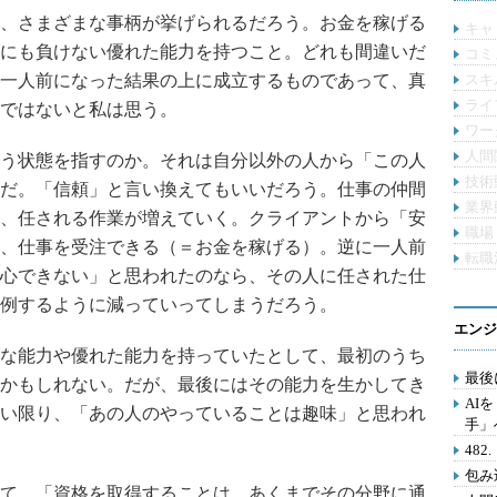
、さまざまな事柄が挙げられるだろう。お金を稼げる
キャ
にも負けない優れた能力を持つこと。どれも間違いだ
コミ
一人前になった結果の上に成立するものであって、真
スキ
ライ
ではないと私は思う。
ワー
人間
う状態を指すのか。それは自分以外の人から「この人
技術
だ。「信頼」と言い換えてもいいだろう。仕事の仲間
業界
、任される作業が増えていく。クライアントから「安
職場
、仕事を受注できる（＝お金を稼げる）。逆に一人前
転職
心できない」と思われたのなら、その人に任された仕
例するように減っていってしまうだろう。
エンジ
な能力や優れた能力を持っていたとして、最初のうち
最後
かもしれない。だが、最後にはその能力を生かしてき
AI
い限り、「あの人のやっていることは趣味」と思われ
手」
48
包み
て、「資格を取得することは、あくまでその分野に通