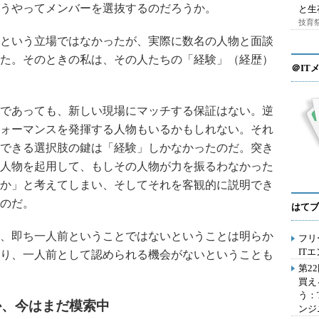
うやってメンバーを選抜するのだろうか。
と生
技育祭
という立場ではなかったが、実際に数名の人物と面談
た。そのときの私は、その人たちの「経験」（経歴）
＠IT
であっても、新しい現場にマッチする保証はない。逆
ォーマンスを発揮する人物もいるかもしれない。それ
できる選択肢の鍵は「経験」しかなかったのだ。突き
人物を起用して、もしその人物が力を振るわなかった
か」と考えてしまい、そしてそれを客観的に説明でき
のだ。
はてブ
、即ち一人前ということではないということは明らか
フリ
IT
り、一人前として認められる機会がないということも
第2
買え
う：
か、今はまだ模索中
ンジ