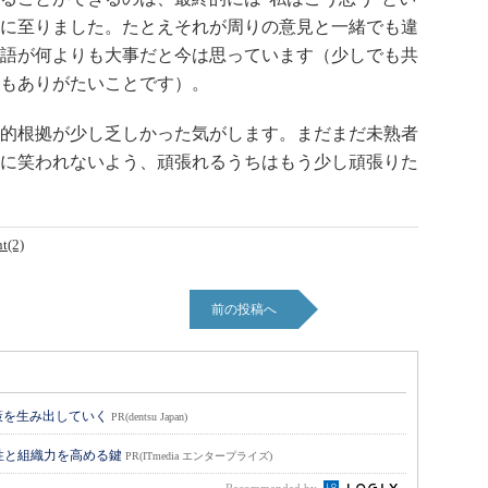
に至りました。たとえそれが周りの意見と一緒でも違
語が何よりも大事だと今は思っています（少しでも共
もありがたいことです）。
的根拠が少し乏しかった気がします。まだまだ未熟者
分に笑われないよう、頑張れるうちはもう少し頑張りた
t(2)
前の投稿へ
策を生み出していく
PR(dentsu Japan)
性と組織力を高める鍵
PR(ITmedia エンタープライズ)