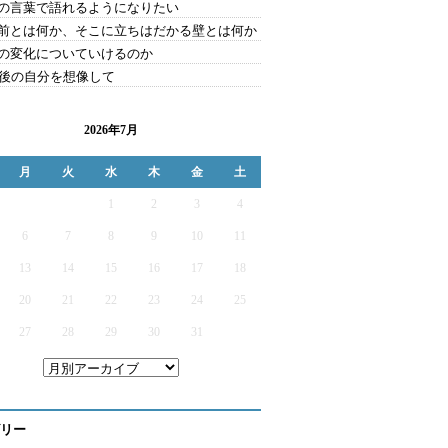
の言葉で語れるようになりたい
前とは何か、そこに立ちはだかる壁とは何か
の変化についていけるのか
年後の自分を想像して
2026年7月
月
火
水
木
金
土
1
2
3
4
6
7
8
9
10
11
13
14
15
16
17
18
20
21
22
23
24
25
27
28
29
30
31
リー