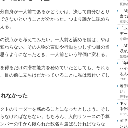
夏休
「A
分自身が一人前であるかどうかは、決して自分ひとり
査で
できないということが分かった。つまり誰かに認めら
重要
える。
「E
デー
の視点から考えてみたい。一人前と認める鍵は、やは
今週の
「A
変わらない。その人物の言動や行動を少しずつ目の当
収が
思うようになったとき、一人前という評価に変わる。
生成
「年
を得るだけの潜在能力を秘めていたとしても、それら
ハイ
る人
、目の前に立ちはだかっていることに私は気付いてし
CX
若手
い」
られなかった
若手
ネッ
クトのリーダーを務めることになったとしよう。そし
る仕
IT
らなければならない。もちろん、人的リソースの予算
AI
ンバーの中から限られた数名を選ばなければならな
ンジ