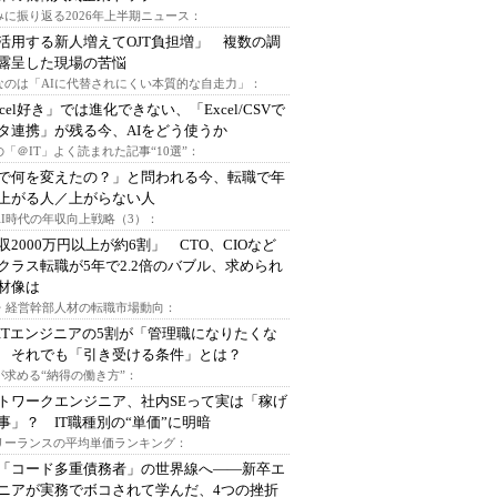
みに振り返る2026年上半期ニュース：
I活用する新人増えてOJT負担増」 複数の調
露呈した現場の苦悩
なのは「AIに代替されにくい本質的な自走力」：
xcel好き」では進化できない、「Excel/CSVで
タ連携」が残る今、AIをどう使うか
「＠IT」よく読まれた記事“10選”：
Iで何を変えたの？」と問われる今、転職で年
上がる人／上がらない人
AI時代の年収向上戦略（3）：
収2000万円以上が約6割」 CTO、CIOなど
クラス転職が5年で2.2倍のバブル、求められ
材像は
O・経営幹部人材の転職市場動向：
ITエンジニアの5割が「管理職になりたくな
 それでも「引き受ける条件」とは？
が求める“納得の働き方”：
トワークエンジニア、社内SEって実は「稼げ
事」？ IT職種別の“単価”に明暗
フリーランスの平均単価ランキング：
で「コード多重債務者」の世界線へ――新卒エ
ニアが実務でボコされて学んだ、4つの挫折