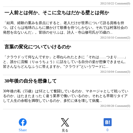
2012/10/22
Comment(0)
一人前とは何か、そこに立ちはだかる壁とは何か
「結局、経験の重みを原点にすると、老人だけが世界について語る資格を持
つ。ぼくらは地球のふちに腰かけて順番を待つしかない。それでは村落社会の
発想を出ないんだ」。冒頭のせりふは、詩人・寺山修司氏が35歳の...
2012/10/10
Comment(2)
言葉の変化についていけるのか
「クラウドって何なんですか」と尋ねられたときに「それは……つまり……」
と、誰かに流暢（りゅうちょう）に話をしている自分の姿が想像できません。
皆さんならどんなふうに答えますか。“クラウド”というワードに...
2012/10/04
Comment(3)
30年後の自分を想像して
30年後の私（55歳）はSEとして奮闘しているのか、マネージャとして戦ってい
るのか、はたまたまったく違う業界で働いているのか。それとも早期リタイア
して人生の余暇を満喫しているのか、多忙に体を壊して病魔...
2012/09/28
Comment(0)
Share
0
見る