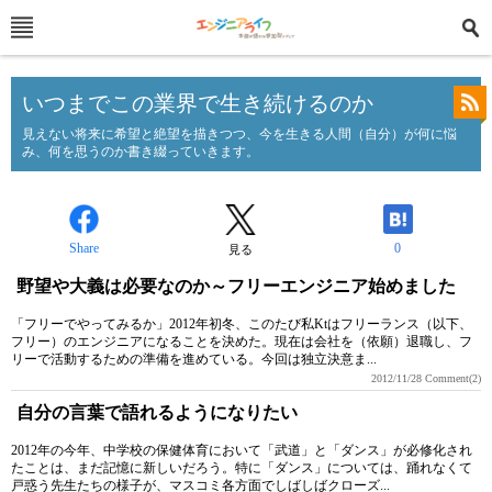
いつまでこの業界で生き続けるのか
見えない将来に希望と絶望を描きつつ、今を生きる人間（自分）が何に悩
み、何を思うのか書き綴っていきます。
Share
0
見る
野望や大義は必要なのか～フリーエンジニア始めました
「フリーでやってみるか」2012年初冬、このたび私Ktはフリーランス（以下、
フリー）のエンジニアになることを決めた。現在は会社を（依願）退職し、フ
リーで活動するための準備を進めている。今回は独立決意ま...
2012/11/28
Comment(2)
自分の言葉で語れるようになりたい
2012年の今年、中学校の保健体育において「武道」と「ダンス」が必修化され
たことは、まだ記憶に新しいだろう。特に「ダンス」については、踊れなくて
戸惑う先生たちの様子が、マスコミ各方面でしばしばクローズ...