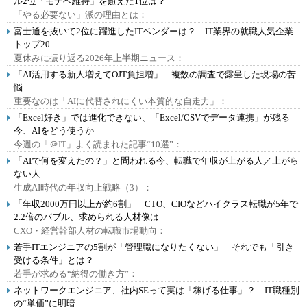
ル2位「モチベ維持」を超えた1位は？
「やる必要ない」派の理由とは：
富士通を抜いて2位に躍進したITベンダーは？ IT業界の就職人気企業
トップ20
夏休みに振り返る2026年上半期ニュース：
「AI活用する新人増えてOJT負担増」 複数の調査で露呈した現場の苦
悩
重要なのは「AIに代替されにくい本質的な自走力」：
「Excel好き」では進化できない、「Excel/CSVでデータ連携」が残る
今、AIをどう使うか
今週の「＠IT」よく読まれた記事“10選”：
「AIで何を変えたの？」と問われる今、転職で年収が上がる人／上がら
ない人
生成AI時代の年収向上戦略（3）：
「年収2000万円以上が約6割」 CTO、CIOなどハイクラス転職が5年で
2.2倍のバブル、求められる人材像は
CXO・経営幹部人材の転職市場動向：
若手ITエンジニアの5割が「管理職になりたくない」 それでも「引き
受ける条件」とは？
若手が求める“納得の働き方”：
ネットワークエンジニア、社内SEって実は「稼げる仕事」？ IT職種別
の“単価”に明暗