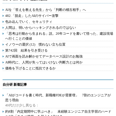
AIを「答えを教える先生」から「判断の稽古相手」へ
482.「脱走」したAIのサイバー攻撃
包み込んでいく、セキュリティ
人間は、弱いからハッキングされるのではない
「思考は行動から生まれる」説。20年コードを書いて悟った、建設現場
へ行くことの価値
イノウーの選択 (12) 慣れない立ち位置
第742回 結果を引き受ける
AIで画面を読み解かせてデータベース設計のお勉強
AI時代に、人間が失ってはいけない判断力とは何か
価格を下げることに抵抗できるか
自分研 新着記事
「AIがコードを書く時代、新職種FDEが需要増」 7割のエンジニアが
思う理由
40代だけ少し異なる：
約8割「内定期間中に学ぶべき」 未経験エンジニア自主学習のハード