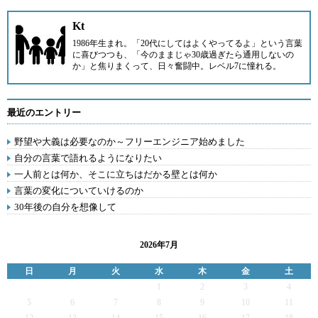
Kt
1986年生まれ。「20代にしてはよくやってるよ」という言葉
に喜びつつも、「今のままじゃ30歳過ぎたら通用しないの
か」と焦りまくって、日々奮闘中。レベル7に憧れる。
最近のエントリー
野望や大義は必要なのか～フリーエンジニア始めました
自分の言葉で語れるようになりたい
一人前とは何か、そこに立ちはだかる壁とは何か
言葉の変化についていけるのか
30年後の自分を想像して
2026年7月
日
月
火
水
木
金
土
1
2
3
4
5
6
7
8
9
10
11