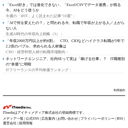
「Excel好き」では進化できない、「Excel/CSVでデータ連携」が残る
今、AIをどう使うか
今週の「＠IT」よく読まれた記事“10選”：
「AIで何を変えたの？」と問われる今、転職で年収が上がる人／上がら
ない人
生成AI時代の年収向上戦略（3）：
「年収2000万円以上が約6割」 CTO、CIOなどハイクラス転職が5年で
2.2倍のバブル、求められる人材像は
CXO・経営幹部人材の転職市場動向：
ネットワークエンジニア、社内SEって実は「稼げる仕事」？ IT職種別
の“単価”に明暗
ITフリーランスの平均単価ランキング：
利用規約
ITmediaはアイティメディア株式会社の登録商標です。
メディア一覧
|
公式SNS
|
広告案内
|
お問い合わせ
|
プライバシーポリシー
|
RSS
|
運営会社
|
採用情報