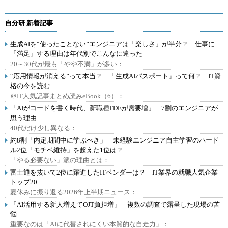
自分研 新着記事
生成AIを“使ったことない”エンジニアは「楽しさ」が半分？ 仕事に
「満足」する理由は年代別でこんなに違った
20～30代が最も「やや不満」が多い：
“応用情報が消える”って本当？ 「生成AIパスポート」って何？ IT資
格の今を読む
＠IT人気記事まとめ読みeBook（6）：
「AIがコードを書く時代、新職種FDEが需要増」 7割のエンジニアが
思う理由
40代だけ少し異なる：
約8割「内定期間中に学ぶべき」 未経験エンジニア自主学習のハード
ル2位「モチベ維持」を超えた1位は？
「やる必要ない」派の理由とは：
富士通を抜いて2位に躍進したITベンダーは？ IT業界の就職人気企業
トップ20
夏休みに振り返る2026年上半期ニュース：
「AI活用する新人増えてOJT負担増」 複数の調査で露呈した現場の苦
悩
重要なのは「AIに代替されにくい本質的な自走力」：