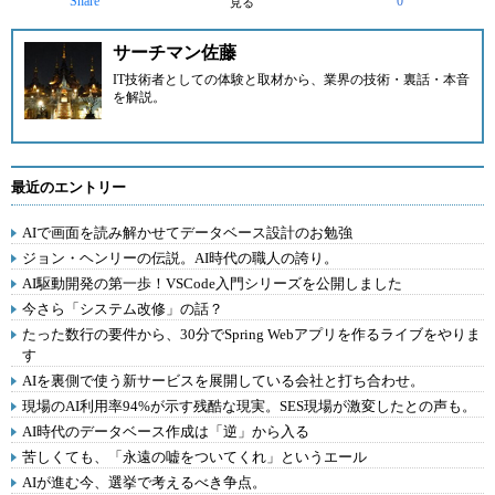
Share
0
見る
サーチマン佐藤
IT技術者としての体験と取材から、業界の技術・裏話・本音
を解説。
最近のエントリー
AIで画面を読み解かせてデータベース設計のお勉強
ジョン・ヘンリーの伝説。AI時代の職人の誇り。
AI駆動開発の第一歩！VSCode入門シリーズを公開しました
今さら「システム改修」の話？
たった数行の要件から、30分でSpring Webアプリを作るライブをやりま
す
AIを裏側で使う新サービスを展開している会社と打ち合わせ。
現場のAI利用率94%が示す残酷な現実。SES現場が激変したとの声も。
AI時代のデータベース作成は「逆」から入る
苦しくても、「永遠の嘘をついてくれ」というエール
AIが進む今、選挙で考えるべき争点。