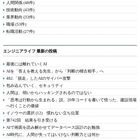
人間関係 (48件)
技術動向 (43件)
業界動向 (33件)
職場 (53件)
転職活動 (27件)
エンジニアライフ 最新の投稿
最後には離れていくAI
AIを「答えを教える先生」から「判断の稽古相手」へ
482.「脱走」したAIのサイバー攻撃
包み込んでいく、セキュリティ
人間は、弱いからハッキングされるのではない
「思考は行動から生まれる」説。20年コードを書いて悟った、建設現場
へ行くことの価値
イノウーの選択 (12) 慣れない立ち位置
第742回 結果を引き受ける
AIで画面を読み解かせてデータベース設計のお勉強
AI時代に、人間が失ってはいけない判断力とは何か