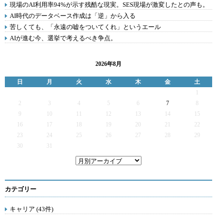
現場のAI利用率94%が示す残酷な現実。SES現場が激変したとの声も。
AI時代のデータベース作成は「逆」から入る
苦しくても、「永遠の嘘をついてくれ」というエール
AIが進む今、選挙で考えるべき争点。
2026年8月
日
月
火
水
木
金
土
1
2
3
4
5
6
7
8
9
10
11
12
13
14
15
16
17
18
19
20
21
22
23
24
25
26
27
28
29
30
31
カテゴリー
キャリア (43件)