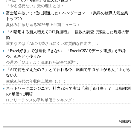
「やる必要ない」派の理由とは：
富士通を抜いて2位に躍進したITベンダーは？ IT業界の就職人気企業
トップ20
夏休みに振り返る2026年上半期ニュース：
「AI活用する新人増えてOJT負担増」 複数の調査で露呈した現場の苦
悩
重要なのは「AIに代替されにくい本質的な自走力」：
「Excel好き」では進化できない、「Excel/CSVでデータ連携」が残る
今、AIをどう使うか
今週の「＠IT」よく読まれた記事“10選”：
「AIで何を変えたの？」と問われる今、転職で年収が上がる人／上がら
ない人
生成AI時代の年収向上戦略（3）：
ネットワークエンジニア、社内SEって実は「稼げる仕事」？ IT職種別
の“単価”に明暗
ITフリーランスの平均単価ランキング：
利用規約