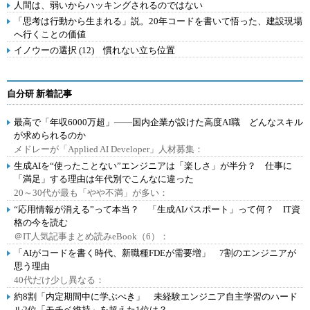
人間は、弱いからハッキングされるのではない
「思考は行動から生まれる」説。20年コードを書いて悟った、建設現場
へ行くことの価値
イノウーの選択 (12) 慣れない立ち位置
自分研 新着記事
最高で「年収6000万超」――国内企業が設けた高度AI職 どんなスキル
が求められるのか
メドレーが「Applied AI Developer」人材募集：
生成AIを“使ったことない”エンジニアは「楽しさ」が半分？ 仕事に
「満足」する理由は年代別でこんなに違った
20～30代が最も「やや不満」が多い：
“応用情報が消える”って本当？ 「生成AIパスポート」って何？ IT資
格の今を読む
＠IT人気記事まとめ読みeBook（6）：
「AIがコードを書く時代、新職種FDEが需要増」 7割のエンジニアが
思う理由
40代だけ少し異なる：
約8割「内定期間中に学ぶべき」 未経験エンジニア自主学習のハード
ル2位「モチベ維持」を超えた1位は？