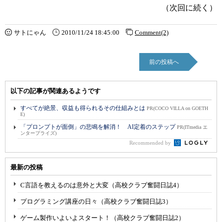
（次回に続く）
サトにゃん
2010/11/24 18:45:00
Comment(2)
前の投稿へ
以下の記事が関連あるようです
すべてが絶景、収益も得られるその仕組みとは
PR(COCO VILLA on GOETH
E)
「プロンプトが面倒」の悲鳴を解消！ AI定着のステップ
PR(ITmedia エ
ンタープライズ)
Recommended by
最新の投稿
C言語を教えるのは意外と大変（高校クラブ奮闘日誌4）
プログラミング講座の日々（高校クラブ奮闘日誌3）
ゲーム製作いよいよスタート！（高校クラブ奮闘日誌2）