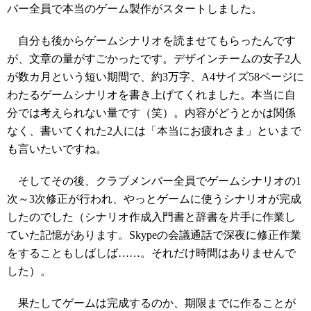
バー全員で本当のゲーム製作がスタートしました。
自分も後からゲームシナリオを読ませてもらったんです
が、文章の量がすごかったです。デザインチームの女子2人
が数カ月という短い期間で、約3万字、A4サイズ58ページに
わたるゲームシナリオを書き上げてくれました。本当に自
分では考えられない量です（笑）。内容がどうとかは関係
なく、書いてくれた2人には「本当にお疲れさま」といまで
も言いたいですね。
そしてその後、クラブメンバー全員でゲームシナリオの1
次～3次修正が行われ、やっとゲームに使うシナリオが完成
したのでした（シナリオ作成入門書と辞書を片手に作業し
ていた記憶があります。Skypeの会議通話で深夜に修正作業
をすることもしばしば……。それだけ時間はありませんで
した）。
果たしてゲームは完成するのか、期限までに作ることが