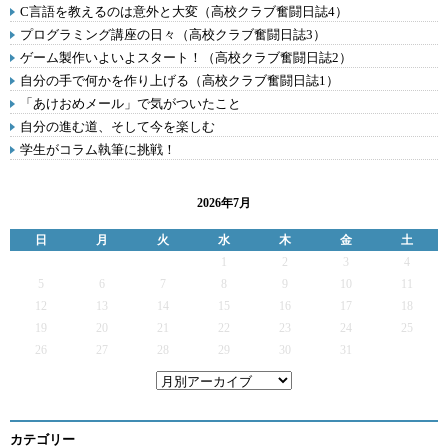
C言語を教えるのは意外と大変（高校クラブ奮闘日誌4）
プログラミング講座の日々（高校クラブ奮闘日誌3）
ゲーム製作いよいよスタート！（高校クラブ奮闘日誌2）
自分の手で何かを作り上げる（高校クラブ奮闘日誌1）
「あけおめメール」で気がついたこと
自分の進む道、そして今を楽しむ
学生がコラム執筆に挑戦！
2026年7月
日
月
火
水
木
金
土
1
2
3
4
5
6
7
8
9
10
11
12
13
14
15
16
17
18
19
20
21
22
23
24
25
26
27
28
29
30
31
カテゴリー