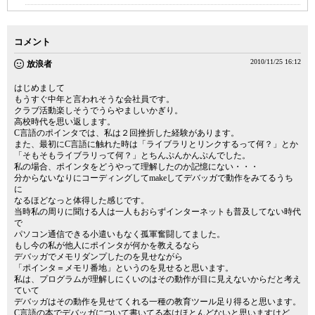
コメント
2010/11/25 16:12
放浪者
はじめまして
もうすぐ中年と言われそうな会社員です。
クラブ活動楽しそうでうらやましいかぎり。
高校時代を思い返します。
C言語のポインタでは、私は２回挫折した経験があります。
また、最初にC言語に触れた時は「ライブラリとリンクするって何？」とか
「そもそもライブラリって何？」とちんぷんかんぷんでした。
私の場合、ポインタをどうやって理解したのか記憶にない・・・
分からないなりにコーディングしてmakeしてデバッガで動作をみてるうち
に
なるほどなっと体得した感じです。
当時私の周りに聞ける人は一人もおらずインターネットも普及してない時代
で
パソコン通信できる小遣いもなく孤軍奮闘してました。
もし今の私が他人にポインタが何かを教えるなら
デバッガでメモリダンプしたのを見せながら
「ポインタ＝メモリ番地」というのを見せると思います。
私は、プログラムが理解しにくいのはその動作が目に見えないからだと考え
ていて
デバッガはその動作を見せてくれる一種の教育ツール足り得ると思います。
C言語の本でデバッガについて書いてる本はほとんどないと思いますけど