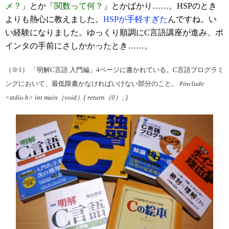
メ？
」とか「
関数って何？
」とかばかり……。HSPのとき
よりも熱心に教えました。
HSPが手軽すぎた
んですね。い
い経験になりました。ゆっくり順調にC言語講座が進み、ポ
インタの手前にさしかかったとき……。
（※1）
「明解C言語 入門編」4ページに書かれている。C言語プログラミ
ングにおいて、最低限書かなければいけない部分のこと。
#include
<stdio.h> int main（void）{ return（0）; }