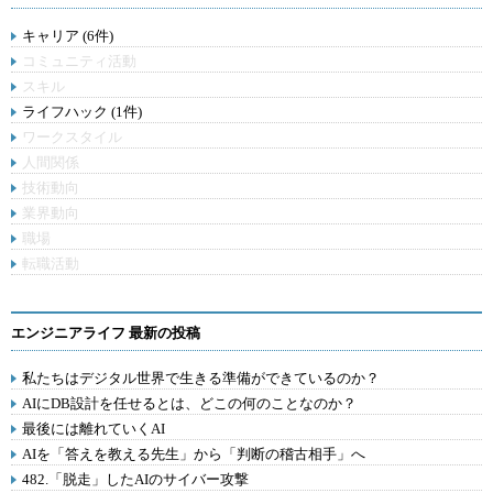
キャリア (6件)
コミュニティ活動
スキル
ライフハック (1件)
ワークスタイル
人間関係
技術動向
業界動向
職場
転職活動
エンジニアライフ 最新の投稿
私たちはデジタル世界で生きる準備ができているのか？
AIにDB設計を任せるとは、どこの何のことなのか？
最後には離れていくAI
AIを「答えを教える先生」から「判断の稽古相手」へ
482.「脱走」したAIのサイバー攻撃