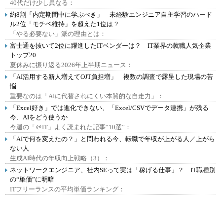
40代だけ少し異なる：
約8割「内定期間中に学ぶべき」 未経験エンジニア自主学習のハード
ル2位「モチベ維持」を超えた1位は？
「やる必要ない」派の理由とは：
富士通を抜いて2位に躍進したITベンダーは？ IT業界の就職人気企業
トップ20
夏休みに振り返る2026年上半期ニュース：
「AI活用する新人増えてOJT負担増」 複数の調査で露呈した現場の苦
悩
重要なのは「AIに代替されにくい本質的な自走力」：
「Excel好き」では進化できない、「Excel/CSVでデータ連携」が残る
今、AIをどう使うか
今週の「＠IT」よく読まれた記事“10選”：
「AIで何を変えたの？」と問われる今、転職で年収が上がる人／上がら
ない人
生成AI時代の年収向上戦略（3）：
ネットワークエンジニア、社内SEって実は「稼げる仕事」？ IT職種別
の“単価”に明暗
ITフリーランスの平均単価ランキング：