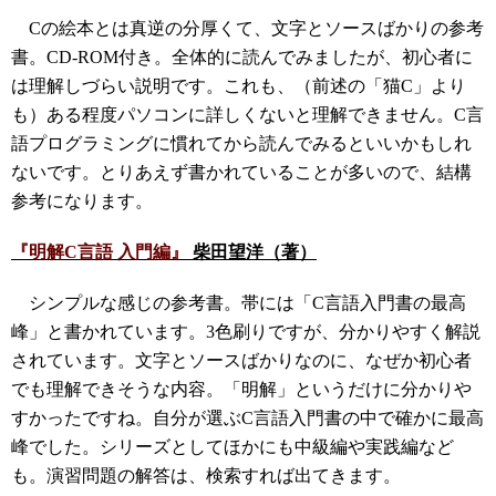
Cの絵本とは真逆の分厚くて、文字とソースばかりの参考
書。CD-ROM付き。全体的に読んでみましたが、初心者に
は理解しづらい説明です。これも、（前述の「猫C」より
も）ある程度パソコンに詳しくないと理解できません。C言
語プログラミングに慣れてから読んでみるといいかもしれ
ないです。とりあえず書かれていることが多いので、結構
参考になります。
『明解C言語 入門編』
柴田望洋（著）
シンプルな感じの参考書。帯には「C言語入門書の最高
峰」と書かれています。3色刷りですが、分かりやすく解説
されています。文字とソースばかりなのに、なぜか初心者
でも理解できそうな内容。「明解」というだけに分かりや
すかったですね。自分が選ぶC言語入門書の中で確かに最高
峰でした。シリーズとしてほかにも中級編や実践編など
も。演習問題の解答は、検索すれば出てきます。