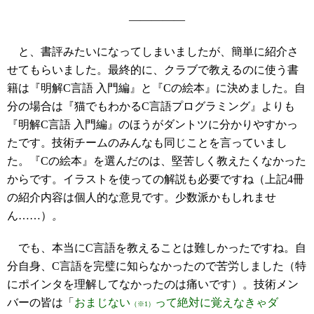
―――――
と、書評みたいになってしまいましたが、簡単に紹介さ
せてもらいました。最終的に、クラブで教えるのに使う書
籍は『明解C言語 入門編』と『Cの絵本』に決めました。自
分の場合は『猫でもわかるC言語プログラミング』よりも
『明解C言語 入門編』のほうがダントツに分かりやすかっ
たです。技術チームのみんなも同じことを言っていまし
た。『Cの絵本』を選んだのは、堅苦しく教えたくなかった
からです。イラストを使っての解説も必要ですね（上記4冊
の紹介内容は個人的な意見です。少数派かもしれませ
ん……）
。
でも、本当にC言語を教えることは難しかったですね。自
分自身、C言語を完璧に知らなかったので苦労しました（特
にポインタを理解してなかったのは痛いです）。技術メン
バーの皆は「
おまじない
って絶対に覚えなきゃダ
（※1）