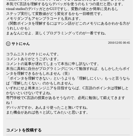
本気でC言語を理解するならデバッガを使うのも１つの道だと思います。
visual studioのデバッガとかGUIですし、変数の値とか簡単に見れるし
ステップ実行して変数値がどう変化するかも一目瞭然です。
メモリダンプもアセンブラコードも見れます。
（関数ポインタを理解するにはマシン語がどこのメモリにあるかわかる方が
うれしいかも）
まぁなんにせよ、楽しくプログラミングってのが一番ですね。
2010/12/05 00:45
サトにゃん
コラムニストのサトにゃんです。
コメントありがとうございます。
コメントの返事が遅れてしまって本当に申し訳ないです。
本当に真剣に自分がプログラミングについて勉強すれば、もしかしたらポイ
ンタを理解できるかもしれません（笑）
「ポインタを理解できない」というよりも「理解しにくい」もっと言うなら
ば「理解したくない」のかもしれません。
いずれにせよ将来エンジニアを目指すならば、C言語のポインタは理解しと
かないといけないですよね。
専門学校でC言語の授業があるそうなので、必死に勉強して鍛えてきます
ね！
デバッガですか。あんまり使ったこと無いですね。
また機会があれば色々と試してみたいと思います。
コメントを投稿する