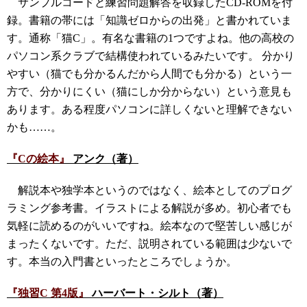
サンプルコードと練習問題解答を収録したCD-ROMを付
録。書籍の帯には「知識ゼロからの出発」と書かれていま
す。通称「猫C」。有名な書籍の1つですよね。他の高校の
パソコン系クラブで結構使われているみたいです。 分かり
やすい（猫でも分かるんだから人間でも分かる）という一
方で、分かりにくい（猫にしか分からない）という意見も
あります。ある程度パソコンに詳しくないと理解できない
かも……。
『Cの絵本』
アンク（著）
解説本や独学本というのではなく、絵本としてのプログ
ラミング参考書。イラストによる解説が多め。初心者でも
気軽に読めるのがいいですね。絵本なので堅苦しい感じが
まったくないです。ただ、説明されている範囲は少ないで
す。本当の入門書といったところでしょうか。
『独習C 第4版』
ハーバート・シルト（著）