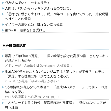
包み込んでいく、セキュリティ
人間は、弱いからハッキングされるのではない
「思考は行動から生まれる」説。20年コードを書いて悟った、建設現場
へ行くことの価値
イノウーの選択 (12) 慣れない立ち位置
第742回 結果を引き受ける
自分研 新着記事
最高で「年収6000万超」――国内企業が設けた高度AI職 どんなスキル
が求められるのか
メドレーが「Applied AI Developer」人材募集：
生成AIを“使ったことない”エンジニアは「楽しさ」が半分？ 仕事に
「満足」する理由は年代別でこんなに違った
20～30代が最も「やや不満」が多い：
“応用情報が消える”って本当？ 「生成AIパスポート」って何？ IT資
格の今を読む
＠IT人気記事まとめ読みeBook（6）：
「AIがコードを書く時代、新職種FDEが需要増」 7割のエンジニアが
思う理由