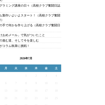
4）
グラミング講座の日々（高校クラブ奮闘日誌
ム製作いよいよスタート！（高校クラブ奮闘
2）
の手で何かを作り上げる（高校クラブ奮闘日
）
けおめメール」で気がついたこと
の進む道、そして今を楽しむ
がコラム執筆に挑戦！
2026年7月
月
火
水
木
金
土
1
2
3
4
6
7
8
9
10
11
13
14
15
16
17
18
20
21
22
23
24
25