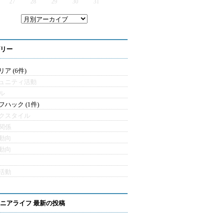
27
28
29
30
31
リー
ア (6件)
ュニティ活動
ル
フハック (1件)
クスタイル
関係
動向
動向
活動
ニアライフ 最新の投稿