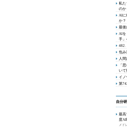
私た
のか
AI
か？
最後
AI
手」
48
包み
人間
「思
いて
イノ
第7
自分研
最高
度A
メドレ