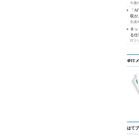
今週の
「A
収が
生成
ネッ
る仕
IT
＠IT
はてブ