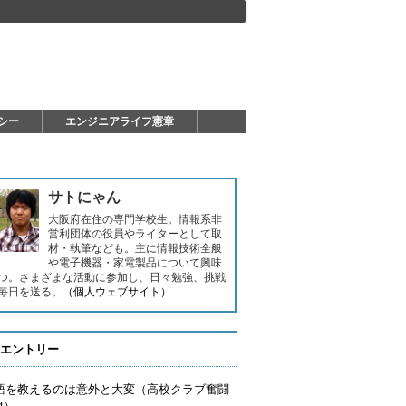
シー
エンジニアライフ憲章
サトにゃん
大阪府在住の専門学校生。情報系非
営利団体の役員やライターとして取
材・執筆なども。主に情報技術全般
や電子機器・家電製品について興味
つ。さまざまな活動に参加し、日々勉強、挑戦
毎日を送る。
（個人ウェブサイト）
エントリー
語を教えるのは意外と大変（高校クラブ奮闘