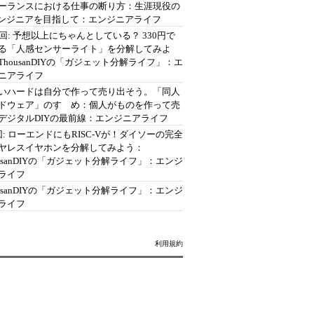
ーランスにおける仕事の断り方：生涯現役の
エンジニアを目指して：エンジニアライフ
2回: 予想以上にちゃんとしている？ 330円で
る「人感センサーライト」を分解してみよ
ThousanDIYの「ガジェット分解ライフ」：エ
ニアライフ
いハードは自分で作って売り出そう。「同人
ドウェア」のすゝめ：個人がものを作って売
デジタルDIYの最前線：エンジニアライフ
回: ローエンドにもRISC-Vが！ダイソーの完全
ヤレスイヤホンを分解してみよう：
ousanDIYの「ガジェット分解ライフ」：エンジ
ライフ
ousanDIYの「ガジェット分解ライフ」：エンジ
ライフ
利用規約