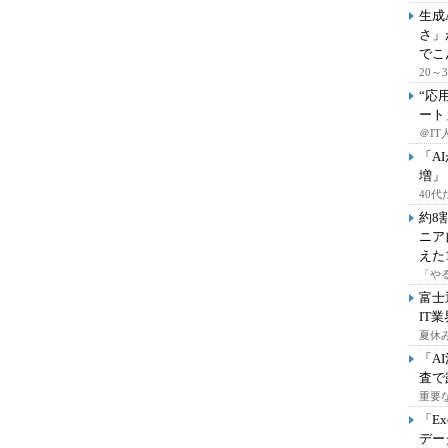
生成
さ」
でこ
20
“応
ート
＠IT
「A
増」
40
約8
ニア
えた
「や
富士
IT
夏休
「A
査で
重要
「E
デー