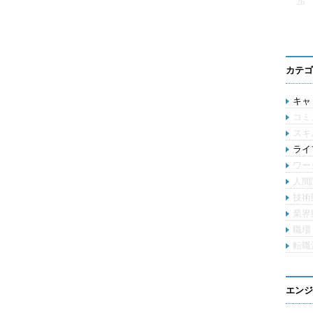
26
カテゴ
キャリ
コミ
スキ
ライ
ワー
人間
技術
業界
職場
転職
エンジ