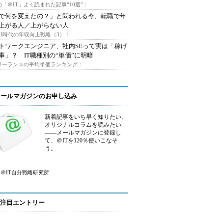
「＠IT」よく読まれた記事“10選”：
Iで何を変えたの？」と問われる今、転職で年
上がる人／上がらない人
AI時代の年収向上戦略（3）：
トワークエンジニア、社内SEって実は「稼げ
事」？ IT職種別の“単価”に明暗
フリーランスの平均単価ランキング：
メールマガジンのお申し込み
新着記事をいち早く知りたい、
オリジナルコラムを読みたい
――メールマガジンに登録し
て、＠ITを120％使いこなそ
う。
＠IT自分戦略研究所
注目エントリー