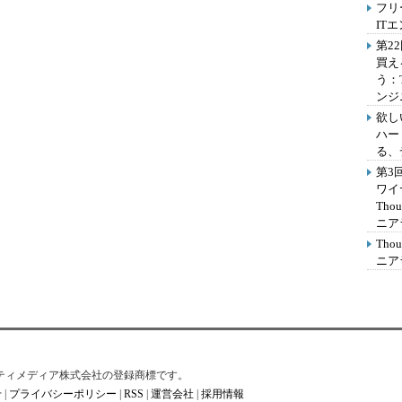
フリ
IT
第2
買え
う：
ンジ
欲し
ハー
る、
第3
ワイ
Th
ニア
Th
ニア
はアイティメディア株式会社の登録商標です。
せ
|
プライバシーポリシー
|
RSS
|
運営会社
|
採用情報