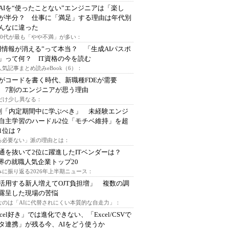
AIを“使ったことない”エンジニアは「楽し
が半分？ 仕事に「満足」する理由は年代別
んなに違った
～30代が最も「やや不満」が多い：
用情報が消える”って本当？ 「生成AIパスポ
」って何？ IT資格の今を読む
人気記事まとめ読みeBook（6）：
Iがコードを書く時代、新職種FDEが需要
 7割のエンジニアが思う理由
代だけ少し異なる：
割「内定期間中に学ぶべき」 未経験エンジ
自主学習のハードル2位「モチベ維持」を超
1位は？
る必要ない」派の理由とは：
通を抜いて2位に躍進したITベンダーは？
業界の就職人気企業トップ20
みに振り返る2026年上半期ニュース：
I活用する新人増えてOJT負担増」 複数の調
露呈した現場の苦悩
なのは「AIに代替されにくい本質的な自走力」：
xcel好き」では進化できない、「Excel/CSVで
タ連携」が残る今、AIをどう使うか