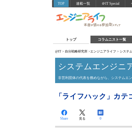
TOP
連載一覧
＠IT Special
トップ
コラムニスト一覧
@IT
>
自分戦略研究所
>
エンジニアライフ
>
システ
システムエンジニ
非営利団体の代表を務めながら、システムエ
「ライフハック」カテ
Share
0
見る