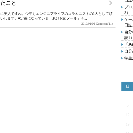
日誌
いたこと
プロ
3）
0年に突入ですね。今年もエンジニアライフのコラムニストの1人として頑
します。■定番になっている「あけおめメール」今...
ゲー
2010/01/06
Comment(11)
日誌
自分
誌1
「あ
自分
学生
日
5
12
19