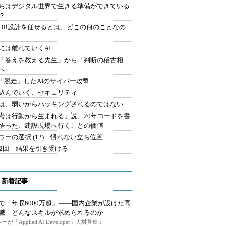
ちはデジタル世界で生きる準備ができている
？
にDB設計を任せるとは、どこの何のことなの
には離れていくAI
を「答えを教える先生」から「判断の稽古相
へ
2.「脱走」したAIのサイバー攻撃
込んでいく、セキュリティ
は、弱いからハッキングされるのではない
考は行動から生まれる」説。20年コードを書
悟った、建設現場へ行くことの価値
ウーの選択 (12) 慣れない立ち位置
42回 結果を引き受ける
 新着記事
で「年収6000万超」――国内企業が設けた高
I職 どんなスキルが求められるのか
ーが「Applied AI Developer」人材募集：