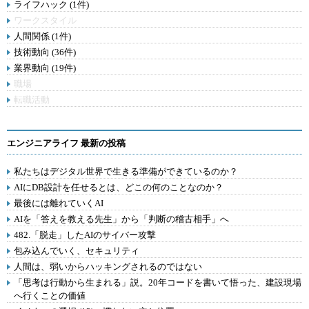
ライフハック (1件)
ワークスタイル
人間関係 (1件)
技術動向 (36件)
業界動向 (19件)
職場
転職活動
エンジニアライフ 最新の投稿
私たちはデジタル世界で生きる準備ができているのか？
AIにDB設計を任せるとは、どこの何のことなのか？
最後には離れていくAI
AIを「答えを教える先生」から「判断の稽古相手」へ
482.「脱走」したAIのサイバー攻撃
包み込んでいく、セキュリティ
人間は、弱いからハッキングされるのではない
「思考は行動から生まれる」説。20年コードを書いて悟った、建設現場
へ行くことの価値