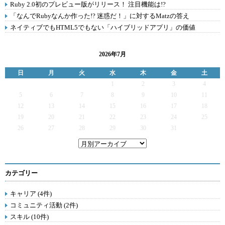
Ruby 2.0初のプレビュー版がリリース！ 注目機能は!?
「なんでRubyなんか作った!? 迷惑だ！」に対するMatzの答え
ネイティブでもHTML5でもない「ハイブリッドアプリ」の価値
2026年7月
日
月
火
水
木
金
土
1
2
3
4
5
6
7
8
9
10
11
12
13
14
15
16
17
18
19
20
21
22
23
24
25
26
27
28
29
30
31
カテゴリー
キャリア (4件)
コミュニティ活動 (2件)
スキル (10件)