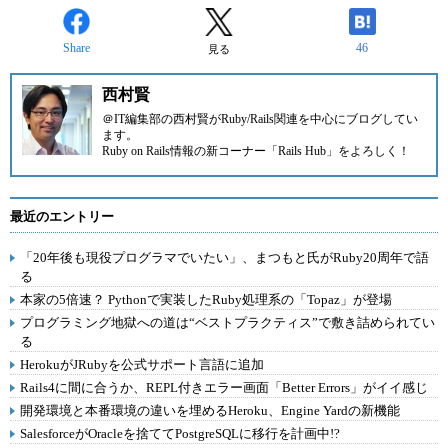
Share
46
見る
西村賢
＠IT
編集部の西村賢がRuby/Rails関連を中心にブログしてい
ます。
Ruby on Rails情報の新コーナー
「Rails Hub」
をよろしく！
最近のエントリー
「20年後も現役プログラマでいたい」、まつもと氏がRuby20周年で語
る
本家の5倍速？ Pythonで実装したRuby処理系の「Topaz」が登場
プログラミング地獄への道は“ベストプラクティス”で敷き詰められてい
る
HerokuがJRubyを公式サポート言語に追加
Rails4に間に合うか、REPL付きエラー画面「Better Errors」がイイ感じ
開発環境と本番環境の違いを埋めるHeroku、Engine Yardの新機能
SalesforceがOracleを捨ててPostgreSQLに移行を計画中!?