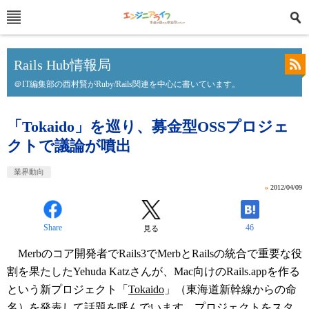
Rails Hub情報局
＠IT編集部の西村賢がRuby/Rails関連を中心に書いています。
「Tokaido」を巡り、募金型OSSプロジェ
クトで議論が噴出
業界動向
»
2012/04/09
Share
46
見る
Merbのコア開発者でRails3でMerbとRailsの統合で重要な役
割を果たしたYehuda Katzさんが、Mac向けのRails.appを作る
という新プロジェクト「
Tokaido
」（東海道新幹線からの命
名）を発表して話題を呼んでいます。プロジェクトをスタ