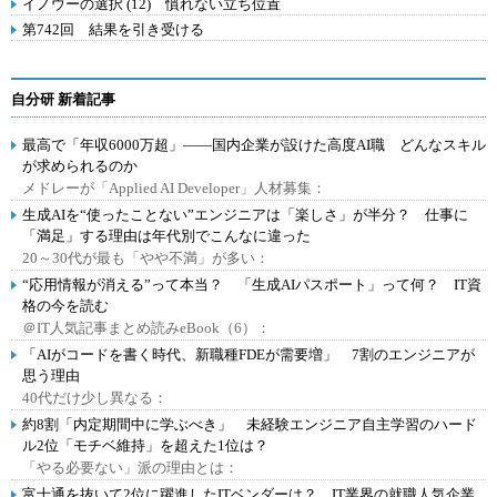
イノウーの選択 (12) 慣れない立ち位置
第742回 結果を引き受ける
自分研 新着記事
最高で「年収6000万超」――国内企業が設けた高度AI職 どんなスキル
が求められるのか
メドレーが「Applied AI Developer」人材募集：
生成AIを“使ったことない”エンジニアは「楽しさ」が半分？ 仕事に
「満足」する理由は年代別でこんなに違った
20～30代が最も「やや不満」が多い：
“応用情報が消える”って本当？ 「生成AIパスポート」って何？ IT資
格の今を読む
＠IT人気記事まとめ読みeBook（6）：
「AIがコードを書く時代、新職種FDEが需要増」 7割のエンジニアが
思う理由
40代だけ少し異なる：
約8割「内定期間中に学ぶべき」 未経験エンジニア自主学習のハード
ル2位「モチベ維持」を超えた1位は？
「やる必要ない」派の理由とは：
富士通を抜いて2位に躍進したITベンダーは？ IT業界の就職人気企業