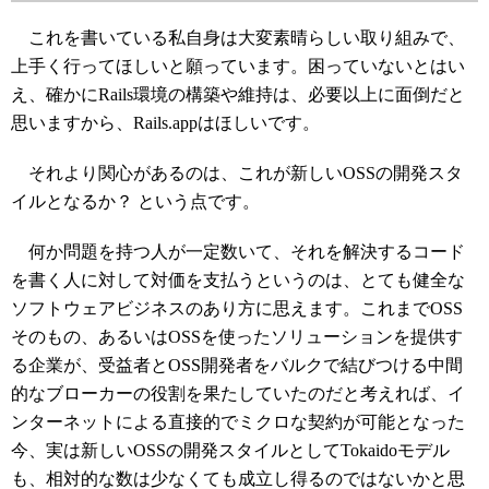
これを書いている私自身は大変素晴らしい取り組みで、
上手く行ってほしいと願っています。困っていないとはい
え、確かにRails環境の構築や維持は、必要以上に面倒だと
思いますから、Rails.appはほしいです。
それより関心があるのは、これが新しいOSSの開発スタ
イルとなるか？ という点です。
何か問題を持つ人が一定数いて、それを解決するコード
を書く人に対して対価を支払うというのは、とても健全な
ソフトウェアビジネスのあり方に思えます。これまでOSS
そのもの、あるいはOSSを使ったソリューションを提供す
る企業が、受益者とOSS開発者をバルクで結びつける中間
的なブローカーの役割を果たしていたのだと考えれば、イ
ンターネットによる直接的でミクロな契約が可能となった
今、実は新しいOSSの開発スタイルとしてTokaidoモデル
も、相対的な数は少なくても成立し得るのではないかと思