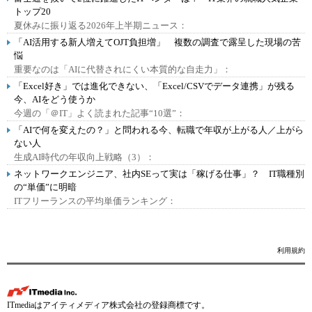
トップ20
夏休みに振り返る2026年上半期ニュース：
「AI活用する新人増えてOJT負担増」 複数の調査で露呈した現場の苦
悩
重要なのは「AIに代替されにくい本質的な自走力」：
「Excel好き」では進化できない、「Excel/CSVでデータ連携」が残る
今、AIをどう使うか
今週の「＠IT」よく読まれた記事“10選”：
「AIで何を変えたの？」と問われる今、転職で年収が上がる人／上がら
ない人
生成AI時代の年収向上戦略（3）：
ネットワークエンジニア、社内SEって実は「稼げる仕事」？ IT職種別
の“単価”に明暗
ITフリーランスの平均単価ランキング：
利用規約
ITmediaはアイティメディア株式会社の登録商標です。