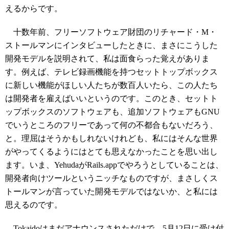
えるからです。
十数年前、フリーソフトウェア財団のリチャード・M・
ストールマンにインタビューしたときに、まさにこうした
開発モデルを説明されて、私は面食らった覚えがありま
す。例えば、テレビ録画機能を持つセットトップボックス
に新しい機能がほしい人たちが数百人いたら、この人たち
は開発者を雇えばいいというのです。このとき、セットト
ップボックスのソフトウェアも、追加ソフトウェアもGNU
でいうところのフリーであって何の不都合もないだろう、
と。理屈はそうかもしれないけれども、私にはそんな世界
がやってくるようにはとても思えなかったことを思い出し
ます。いま、YehudaがRails.appでやろうとしていることは、
開発者向けツールというニッチなものですが、まさしくス
トールマンが言っていた開発モデルではないか、と私には
思えるのです。
Tokaidoはまだアナウンスされただけで、5月12日に受け付