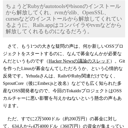
ちょうどRubyがautotoolsやbisonのインストール
から解放してくれ、rvmがzlib、OpenSSL、
cursesなどのインストールから解放してくれてい
るように、Rails.appはコンパイラやrvmなどから
解放してくれるものになるだろう。
さて、もう1つの大きな疑問の声は、何か新しいOSSプロ
ジェクトをスタートするのに、なんで募金なんかが必要な
んだというものです（
Hacker Newsの議論のスレッド
）。Git
を作ったLinusが募金なんてしただろうか、という心情的な
反発です。Yehudaさんは、RailsやRuby関連だけでなく、
SproutCore（後にEmber.jsと改名）などでも広く知られた多
産なOSS開発者なので、今回のTokaidoプロジェクトはOSS
カルチャーに悪い影響を与えかねないという懸念の声もあ
ります。
ただ、すでに2万5000ドル（約200万円）の募金に対し
て、634人から4万4000ドル（360万円）の資金が集まってい