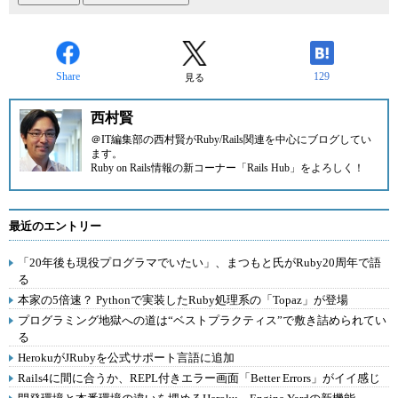
Share
129
見る
西村賢
＠IT
編集部の西村賢がRuby/Rails関連を中心にブログしてい
ます。
Ruby on Rails情報の新コーナー
「Rails Hub」
をよろしく！
最近のエントリー
「20年後も現役プログラマでいたい」、まつもと氏がRuby20周年で語
る
本家の5倍速？ Pythonで実装したRuby処理系の「Topaz」が登場
プログラミング地獄への道は“ベストプラクティス”で敷き詰められてい
る
HerokuがJRubyを公式サポート言語に追加
Rails4に間に合うか、REPL付きエラー画面「Better Errors」がイイ感じ