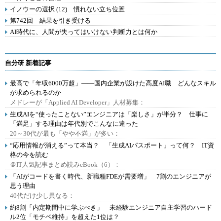
イノウーの選択 (12) 慣れない立ち位置
第742回 結果を引き受ける
AI時代に、人間が失ってはいけない判断力とは何か
自分研 新着記事
最高で「年収6000万超」――国内企業が設けた高度AI職 どんなスキル
が求められるのか
メドレーが「Applied AI Developer」人材募集：
生成AIを“使ったことない”エンジニアは「楽しさ」が半分？ 仕事に
「満足」する理由は年代別でこんなに違った
20～30代が最も「やや不満」が多い：
“応用情報が消える”って本当？ 「生成AIパスポート」って何？ IT資
格の今を読む
＠IT人気記事まとめ読みeBook（6）：
「AIがコードを書く時代、新職種FDEが需要増」 7割のエンジニアが
思う理由
40代だけ少し異なる：
約8割「内定期間中に学ぶべき」 未経験エンジニア自主学習のハード
ル2位「モチベ維持」を超えた1位は？