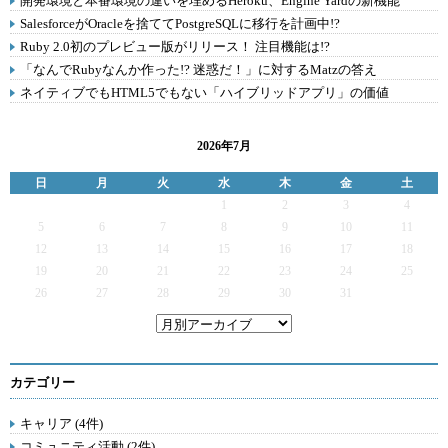
開発環境と本番環境の違いを埋めるHeroku、Engine Yardの新機能
SalesforceがOracleを捨ててPostgreSQLに移行を計画中!?
Ruby 2.0初のプレビュー版がリリース！ 注目機能は!?
「なんでRubyなんか作った!? 迷惑だ！」に対するMatzの答え
ネイティブでもHTML5でもない「ハイブリッドアプリ」の価値
2026年7月
日
月
火
水
木
金
土
1
2
3
4
5
6
7
8
9
10
11
12
13
14
15
16
17
18
19
20
21
22
23
24
25
26
27
28
29
30
31
カテゴリー
キャリア (4件)
コミュニティ活動 (2件)