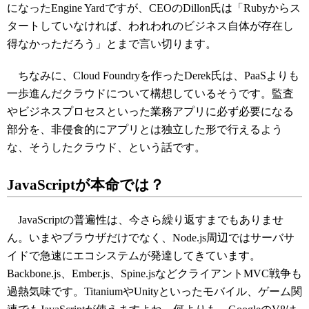
になったEngine Yardですが、CEOのDillon氏は「Rubyからス
タートしていなければ、われわれのビジネス自体が存在し
得なかっただろう」とまで言い切ります。
ちなみに、Cloud Foundryを作ったDerek氏は、PaaSよりも
一歩進んだクラウドについて構想しているそうです。監査
やビジネスプロセスといった業務アプリに必ず必要になる
部分を、非侵食的にアプリとは独立した形で行えるよう
な、そうしたクラウド、という話です。
JavaScriptが本命では？
JavaScriptの普遍性は、今さら繰り返すまでもありませ
ん。いまやブラウザだけでなく、Node.js周辺ではサーバサ
イドで急速にエコシステムが発達してきています。
Backbone.js、Ember.js、Spine.jsなどクライアントMVC戦争も
過熱気味です。TitaniumやUnityといったモバイル、ゲーム関