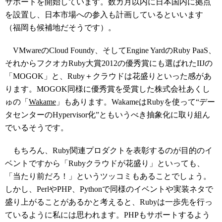
サポートを開始しています。数カ月以内に日本国内に拠点
を設置し、日本市場への参入も計画しているといいます
（福岡も候補地だそうです）。
VMwareのCloud Foundy、そしてEngine YardのRuby PaaS、
それからフクオカRuby大賞2012の優秀賞にも選ばれたIIJの
「MOGOK」と、Ruby＋クラウドは花盛りといった感があ
ります。MOGOK同様に優秀賞を受賞した株式会社あくし
ゅの「
Wakame
」もあります。WakameはRubyを使って“デー
タセンターのHypervisor化”ともいうべき抽象化に取り組ん
でいるそうです。
もちろん、Ruby関連プロダクトを表彰するのが目的のイ
ベントですから「Rubyクラウドが花盛り」といっても、
「当たり前だろ！」というツッコミもあることでしょう。
しかし、PerlやPHP、Pythonで同様のイベントや実装ネタで
盛り上がることがあるかと考えると、Rubyは一歩先を行っ
ているように私には思われます。PHPもサポートするよう