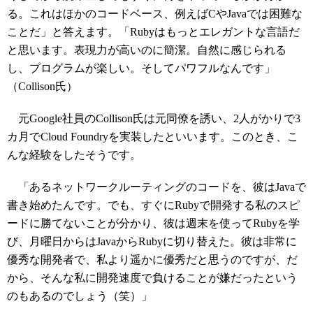
る。これはほかのコードベース、例えばCやJavaでは困難な
ことだ」と答えます。「Rubyはもっとエレガントな言語だ
と思います。表現力が高いのに簡潔。自然に感じられる
し、プログラムが楽しい。そしてパワフルなんです」
（Collison氏）
元Google社員のCollison氏は元同僚を誘い、2人がかりで3
カ月でCloud Foundryを実装したといいます。このとき、こ
んな経験をしたそうです。
「あるネットワークルーティングのコードを、彼はJavaで
書き始めたんです。でも、すぐにRubyで開発する私のスピ
ードに勝てないことが分かり、彼は週末を使ってRubyを学
び、月曜日からはJavaからRubyに切り替えた。彼は非常に
優秀な開発者で、私より遥かに優秀だと思うのですが、だ
から、そんな私に開発速度で負けることが嫌だったという
のもあるのでしょう（笑）」