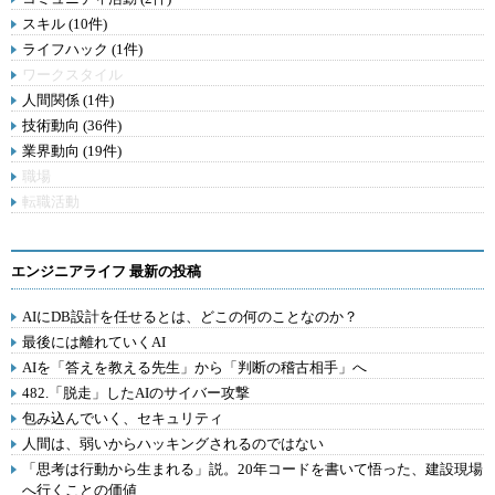
スキル (10件)
ライフハック (1件)
ワークスタイル
人間関係 (1件)
技術動向 (36件)
業界動向 (19件)
職場
転職活動
エンジニアライフ 最新の投稿
AIにDB設計を任せるとは、どこの何のことなのか？
最後には離れていくAI
AIを「答えを教える先生」から「判断の稽古相手」へ
482.「脱走」したAIのサイバー攻撃
包み込んでいく、セキュリティ
人間は、弱いからハッキングされるのではない
「思考は行動から生まれる」説。20年コードを書いて悟った、建設現場
へ行くことの価値