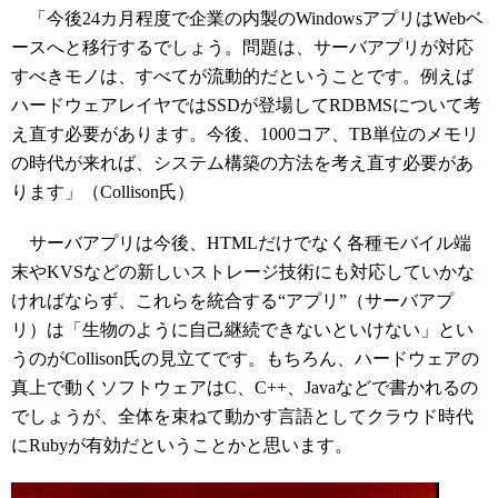
「今後24カ月程度で企業の内製のWindowsアプリはWebベ
ースへと移行するでしょう。問題は、サーバアプリが対応
すべきモノは、すべてが流動的だということです。例えば
ハードウェアレイヤではSSDが登場してRDBMSについて考
え直す必要があります。今後、1000コア、TB単位のメモリ
の時代が来れば、システム構築の方法を考え直す必要があ
ります」（Collison氏）
サーバアプリは今後、HTMLだけでなく各種モバイル端
末やKVSなどの新しいストレージ技術にも対応していかな
ければならず、これらを統合する“アプリ”（サーバアプ
リ）は「生物のように自己継続できないといけない」とい
うのがCollison氏の見立てです。もちろん、ハードウェアの
真上で動くソフトウェアはC、C++、Javaなどで書かれるの
でしょうが、全体を束ねて動かす言語としてクラウド時代
にRubyが有効だということかと思います。