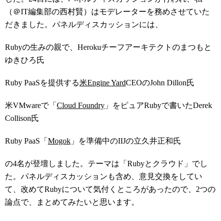
（＠IT編集部の西村賢）はモデレーターを務めさせていた
だきました。パネルディスカッションには、
Rubyの生みの親で、Herokuチーフアーキテクトのまつもと
ゆきひろ氏
Ruby PaaSを提供する
米Engine Yard
CEOのJohn Dillon氏
米VMwareで「
Cloud Foundry
」をピュアRubyで書いたDerek
Collison氏
Ruby PaaS「
Mogok
」を準備中のIIJの立久井正和氏
の4名が登壇しました。テーマは「Rubyとクラウド」でし
た。パネルディスカッションも含め、意見交換をしてい
て、改めてRubyについて気付くところがあったので、2つの
論点で、まとめてみたいと思います。