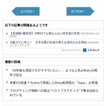
次の投稿へ
前の投稿へ
以下の記事が関連あるようです
【見城徹×藤田晋】AI時代でも変わらない経営者の本質
PR(FINCHI on GO
ETHE)
大阪ガスに学ぶ！ 大手企業が生成AI導入を成功させる理由
PR(ITmedia
エンタープライズ)
Recommended by
最新の投稿
「20年後も現役プログラマでいたい」、まつもと氏がRuby20周
年で語る
本家の5倍速？ Pythonで実装したRuby処理系の「Topaz」が登場
プログラミング地獄への道は“ベストプラクティス”で敷き詰めら
れている