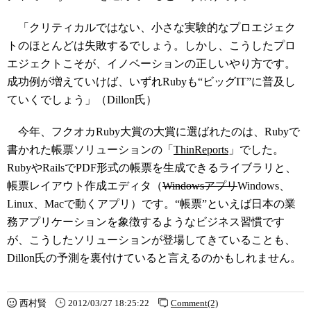
「クリティカルではない、小さな実験的なプロエジェク
トのほとんどは失敗するでしょう。しかし、こうしたプロ
エジェクトこそが、イノベーションの正しいやり方です。
成功例が増えていけば、いずれRubyも“ビッグIT”に普及し
ていくでしょう」（Dillon氏）
今年、フクオカRuby大賞の大賞に選ばれたのは、Rubyで
書かれた帳票ソリューションの「
ThinReports
」でした。
RubyやRailsでPDF形式の帳票を生成できるライブラリと、
帳票レイアウト作成エディタ（
Windowsアプリ
Windows、
Linux、Macで動くアプリ）です。“帳票”といえば日本の業
務アプリケーションを象徴するようなビジネス習慣です
が、こうしたソリューションが登場してきていることも、
Dillon氏の予測を裏付けていると言えるのかもしれません。
西村賢
2012/03/27 18:25:22
Comment(2)