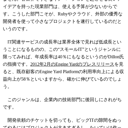
イデアを持った現業部門は、使える予算が少ないからで
す。こうした部門こそが、Rubyやクラウド、外部の優秀な
開発者を使って小さなプロジェクトを遂行しているのだと
いうのです。
IT関連サービスの成長率は業界全体で見れば低成長とい
うことになるものの、この“スモールIT”というジャンルに
限ってみれば、年成長率は40％にもなるというのがDillon氏
の指摘です。
2012年2月のEngine Yardのプレスリリース
を見
ると、既存顧客のEngine Yard Platformの利用率向上による収
益向上が58％といいますから、確かに伸びているのでしょ
う。
このジャンルは、企業内の技術部門に後回しにされがち
です。
開発依頼のチケットを切っても、ビッグITの隙間をぬっ
てやるにはプロジェクトが大きすぎるし、たいていは作っ