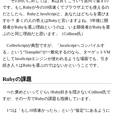
「その問いに対しては、私は良くこういう質問で返すの
です。もしRubyが今の10倍速くてブラウザ上でも使えるの
だとしたら、RubyとJavaScriptと、あなたはどちらを選びま
すか？ 多くの人の答えはRubyと言いますよね。5年後に開
発者がRubyを選ぶ理由というのは、いま開発者がRubyを選
ぶのと同じ理由だと思います」（Collison氏）
CoffeeScriptが典型ですが、「JavaScriptへコンパイルす
る」という“Transpiler”が一般化するのなら、ターゲットVM
としてJavaScriptエンジンが使われるような場面でも、引き
続き人々はRubyを選ぶのではないかということです。
Rubyの課題
べた褒めといってぐらいRuby好きを隠さないCollison氏で
すが、その一方でRubyの課題も指摘しています。
1つは「もし10倍速かったら」という“仮定”にあるように