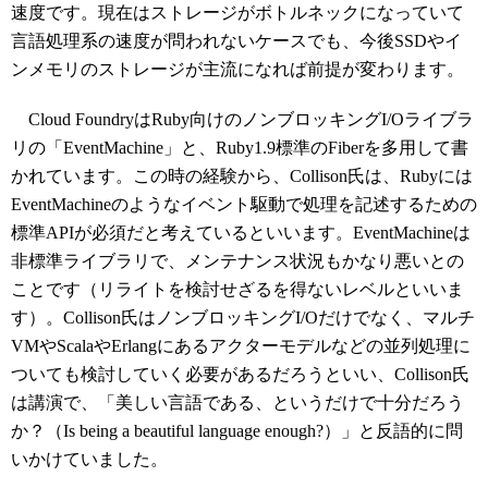
速度です。現在はストレージがボトルネックになっていて
言語処理系の速度が問われないケースでも、今後SSDやイ
ンメモリのストレージが主流になれば前提が変わります。
Cloud FoundryはRuby向けのノンブロッキングI/Oライブラ
リの「EventMachine」と、Ruby1.9標準のFiberを多用して書
かれています。この時の経験から、Collison氏は、Rubyには
EventMachineのようなイベント駆動で処理を記述するための
標準APIが必須だと考えているといいます。EventMachineは
非標準ライブラリで、メンテナンス状況もかなり悪いとの
ことです（リライトを検討せざるを得ないレベルといいま
す）。Collison氏はノンブロッキングI/Oだけでなく、マルチ
VMやScalaやErlangにあるアクターモデルなどの並列処理に
ついても検討していく必要があるだろうといい、Collison氏
は講演で、「美しい言語である、というだけで十分だろう
か？（Is being a beautiful language enough?）」と反語的に問
いかけていました。