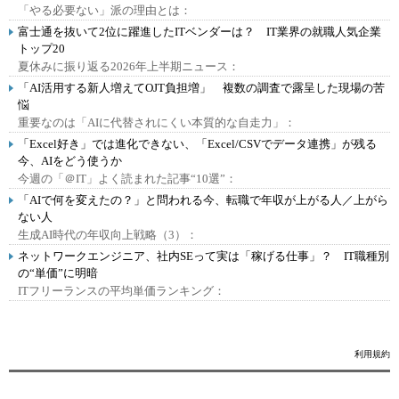
「やる必要ない」派の理由とは：
富士通を抜いて2位に躍進したITベンダーは？ IT業界の就職人気企業
トップ20
夏休みに振り返る2026年上半期ニュース：
「AI活用する新人増えてOJT負担増」 複数の調査で露呈した現場の苦
悩
重要なのは「AIに代替されにくい本質的な自走力」：
「Excel好き」では進化できない、「Excel/CSVでデータ連携」が残る
今、AIをどう使うか
今週の「＠IT」よく読まれた記事“10選”：
「AIで何を変えたの？」と問われる今、転職で年収が上がる人／上がら
ない人
生成AI時代の年収向上戦略（3）：
ネットワークエンジニア、社内SEって実は「稼げる仕事」？ IT職種別
の“単価”に明暗
ITフリーランスの平均単価ランキング：
利用規約