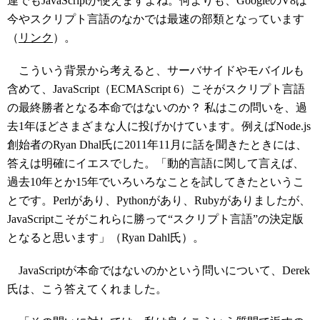
連でもJavaScriptが使えますよね。何よりも、GoogleのV8は
今やスクリプト言語のなかでは最速の部類となっています
（
リンク
）。
こういう背景から考えると、サーバサイドやモバイルも
含めて、JavaScript（ECMAScript 6）こそがスクリプト言語
の最終勝者となる本命ではないのか？ 私はこの問いを、過
去1年ほどさまざまな人に投げかけています。例えばNode.js
創始者のRyan Dhal氏に2011年11月に話を聞きたときには、
答えは明確にイエスでした。「動的言語に関して言えば、
過去10年とか15年でいろいろなことを試してきたというこ
とです。Perlがあり、Pythonがあり、Rubyがありましたが、
JavaScriptこそがこれらに勝って“スクリプト言語”の決定版
となると思います」（Ryan Dahl氏）。
JavaScriptが本命ではないのかという問いについて、Derek
氏は、こう答えてくれました。