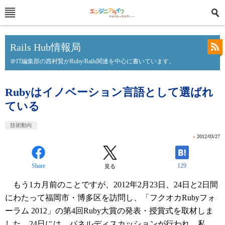
Rails Hub情報局
＠IT編集部の西村賢がRuby/Rails関連を中心に書いています。
Rubyはイノベーション言語として選ばれ
ている
技術動向
»
2012/03/27
Share
129
見る
もう1カ月前のことですが、2012年2月23日、24日と2日間
にわたって福岡市・博多区を訪問し、「フクオカRubyフォ
ーラム 2012」の第4回Ruby大賞の発表・授賞式を取材しま
した。24日には、パネルディスカッションが行われ、私