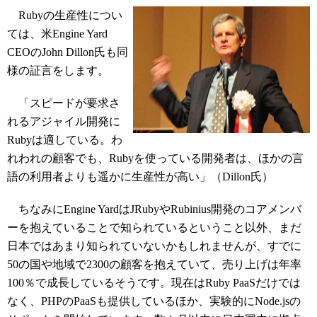
Rubyの生産性につい
ては、米Engine Yard
CEOのJohn Dillon氏も同
様の証言をします。
「スピードが要求さ
れるアジャイル開発に
Rubyは適している。わ
れわれの顧客でも、Rubyを使っている開発者は、ほかの言
語の利用者よりも遥かに生産性が高い」（Dillon氏）
ちなみにEngine YardはJRubyやRubinius開発のコアメンバ
ーを抱えていることで知られているということ以外、まだ
日本ではあまり知られていないかもしれませんが、すでに
50の国や地域で2300の顧客を抱えていて、売り上げは年率
100％で成長しているそうです。現在はRuby PaaSだけでは
なく、PHPのPaaSも提供しているほか、実験的にNode.jsの