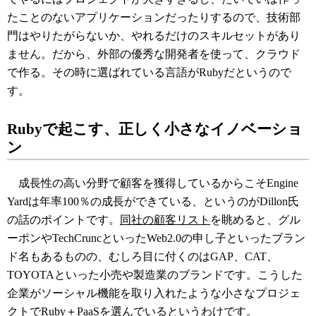
たことのないアプリケーションだったりするので、技術部
門はやりたがらないか、やれるだけのスキルセットがあり
ません。だから、外部の優秀な開発者を使って、クラウド
で作る。その時に選ばれている言語がRubyだというので
す。
Rubyで起こす、正しく小さなイノベーショ
ン
成長性の高い分野で顧客を獲得しているからこそEngine
Yardは年率100％の成長ができている、というのがDillon氏
の話のポイントです。
同社の顧客リスト
を眺めると、グル
ーポンやTechCruncといったWeb2.0の申し子といったブラン
ド名もあるものの、むしろ目に付くのはGAP、CAT、
TOYOTAといった小売や製造業のブランドです。こうした
企業がソーシャル機能を取り入れたような小さなプロジェ
クトでRuby＋PaaSを選んでいるというわけです。