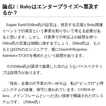
論点2：Rubyはエンタープライズへ普及す
るか？
Engine YardのDillon氏の証言は、発言する立場とRuby関連
イベントでの発言という事実を割り引いて考える必要があ
ると思います。しかし、IT業界で25年以上の経歴を持つ
Dillon氏の言葉は傾聴に値するでしょう。Dillon氏は、もと
もとはEDSのエンジニアで、後にOracleやHyperion、
SalesforceでCEOを務めたという経歴があります。
そのDillon氏が講演で披露した次のようなパースペクティ
ブは説得力があります。
「現在、企業のIT予算の70～80％は、私が“ビッグIT”と呼
ぶシステムの改修、保守に使われています。COBOLや
Java、メインフレームといった古い技術で構築されたITシス
テムです」（Dillon氏）