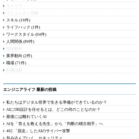
キャリア
コミュニティ活動
スキル (16件)
ライフハック (1件)
ワークスタイル (64件)
人間関係 (89件)
技術動向
業界動向 (2件)
職場 (71件)
転職活動
エンジニアライフ 最新の投稿
私たちはデジタル世界で生きる準備ができているのか？
AIにDB設計を任せるとは、どこの何のことなのか？
最後には離れていくAI
AIを「答えを教える先生」から「判断の稽古相手」へ
482.「脱走」したAIのサイバー攻撃
包み込んでいく、セキュリティ