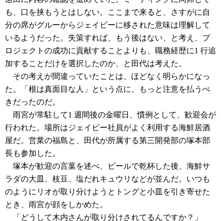
も、口を挟もうとはしない。ここまで来ると、さすがに自
分の席がグルーからジェイビーに移された意味は理解して
いるようだった。失策すれば、もう後はない、と考え、プ
ロジェクトの成功に貢献することよりも、職務経歴に1 行追
加することだけを選択したのか、と田代は考えた。
その考えが間違っていたことは、ほどなく明らかになっ
た。「根は真面目な人」という点に、もっと注意を払うべ
きだったのだ。
雨宮が常駐して1 週間後の金曜日、慣例として、歓迎会が
行われた。場所はジェイビー社員がよく利用する海鮮居酒
屋だ。営業の福島と、田代が所属する第三開発部の塚本部
長も参加した。
塚本が歓迎の言葉を述べ、ビールで乾杯した後、海鮮サ
ラダの大皿、枝豆、塩だれキュウリなどが並んだ。いつも
のようにリオが取り分けようとトングと小皿を引き寄せた
とき、雨宮が顔をしかめた。
「どうして木内さんが取り分けされてるんですか？」