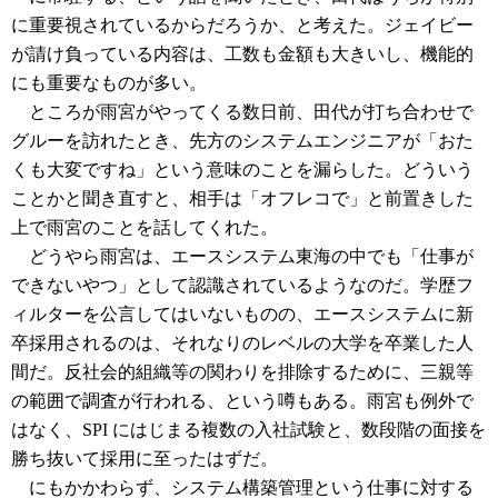
に重要視されているからだろうか、と考えた。ジェイビー
が請け負っている内容は、工数も金額も大きいし、機能的
にも重要なものが多い。
ところが雨宮がやってくる数日前、田代が打ち合わせで
グルーを訪れたとき、先方のシステムエンジニアが「おた
くも大変ですね」という意味のことを漏らした。どういう
ことかと聞き直すと、相手は「オフレコで」と前置きした
上で雨宮のことを話してくれた。
どうやら雨宮は、エースシステム東海の中でも「仕事が
できないやつ」として認識されているようなのだ。学歴フ
ィルターを公言してはいないものの、エースシステムに新
卒採用されるのは、それなりのレベルの大学を卒業した人
間だ。反社会的組織等の関わりを排除するために、三親等
の範囲で調査が行われる、という噂もある。雨宮も例外で
はなく、SPI にはじまる複数の入社試験と、数段階の面接を
勝ち抜いて採用に至ったはずだ。
にもかかわらず、システム構築管理という仕事に対する