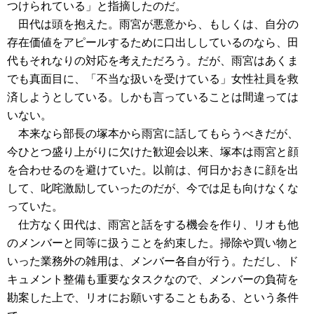
つけられている」と指摘したのだ。
田代は頭を抱えた。雨宮が悪意から、もしくは、自分の
存在価値をアピールするために口出ししているのなら、田
代もそれなりの対応を考えただろう。だが、雨宮はあくま
でも真面目に、「不当な扱いを受けている」女性社員を救
済しようとしている。しかも言っていることは間違っては
いない。
本来なら部長の塚本から雨宮に話してもらうべきだが、
今ひとつ盛り上がりに欠けた歓迎会以来、塚本は雨宮と顔
を合わせるのを避けていた。以前は、何日かおきに顔を出
して、叱咤激励していったのだが、今では足も向けなくな
っていた。
仕方なく田代は、雨宮と話をする機会を作り、リオも他
のメンバーと同等に扱うことを約束した。掃除や買い物と
いった業務外の雑用は、メンバー各自が行う。ただし、ド
キュメント整備も重要なタスクなので、メンバーの負荷を
勘案した上で、リオにお願いすることもある、という条件