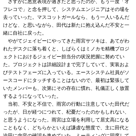
さすがに悪意表現が過ぎたと思ったのか、もう一度「オ
フレコで」と念を押して、システムエンジニアはその場を
去っていった。マスコットガールなら、もう一人いるんだ
けどな、と思いながら、田代は新たに抱え込んだ不安と一
緒に自社に戻った。
やがてジェイビーにやってきた雨宮サツキは、あてがわ
れたデスクに落ち着くと、しばらくはミノカモ精機プロジ
ェクトにおけるジェイビー担当分の状況把握に努めてい
た。プロジェクトは詳細設計まで完了していて、実装およ
びテストフェーズに入っている。エースシステム社員がソ
ースコードにタッチすることはないので、最初は緊張して
いたメンバーも、次第にその存在に慣れ、礼儀正しく放置
するようになっていった。
当初、不安と不信で、雨宮の行動に注意していた田代だ
ったが、日が経つにつれて、杞憂だったのかもしれない、
と思うようになった。雨宮は立場を利用して居丈高になる
こともなく、どちらかといえば謙虚な態度で、主に田代と
迫田に内容の確認を進めていた。ミーティングに同席して