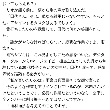
おいてもらえる？」
リオが頷く前に、横から別の声が割り込んだ。
「田代さん、それ、単なる雑用じゃないですか。もっと
他にアサインするタスクはあるでしょう」
舌打ちしたいのを我慢して、田代は何とか笑顔を作っ
た。
「誰かがやらなければならない、必要な作業ですよ、雨
宮さん」
雨宮サツキは、これ見よがしにため息をついた。デジタ
ル・グルーからPMO ジェイビー担当主任として先月から常
駐している20 代後半ぐらいの女性だ。田代と違って、感情
表現を躊躇する必要がない。
「私が言いたいのは」雨宮は真面目そうな顔で言った。
「今のような作業をアサインされているのが、木内さんだ
けだということです。必要な作業だというのなら、公平に
全メンバーに割り振るべきではないんですか」
「適材適所を考えてのことですが」