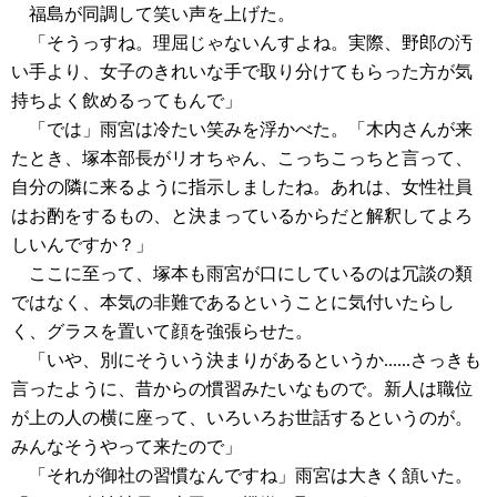
福島が同調して笑い声を上げた。
「そうっすね。理屈じゃないんすよね。実際、野郎の汚
い手より、女子のきれいな手で取り分けてもらった方が気
持ちよく飲めるってもんで」
「では」雨宮は冷たい笑みを浮かべた。「木内さんが来
たとき、塚本部長がリオちゃん、こっちこっちと言って、
自分の隣に来るように指示しましたね。あれは、女性社員
はお酌をするもの、と決まっているからだと解釈してよろ
しいんですか？」
ここに至って、塚本も雨宮が口にしているのは冗談の類
ではなく、本気の非難であるということに気付いたらし
く、グラスを置いて顔を強張らせた。
「いや、別にそういう決まりがあるというか......さっきも
言ったように、昔からの慣習みたいなもので。新人は職位
が上の人の横に座って、いろいろお世話するというのが。
みんなそうやって来たので」
「それが御社の習慣なんですね」雨宮は大きく頷いた。