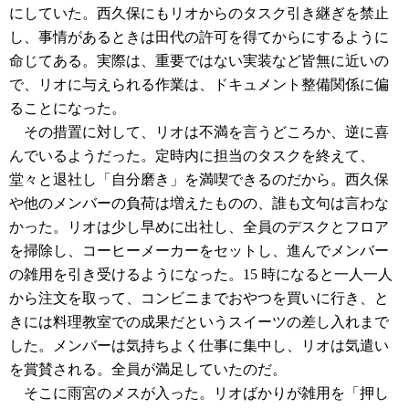
にしていた。西久保にもリオからのタスク引き継ぎを禁止
し、事情があるときは田代の許可を得てからにするように
命じてある。実際は、重要ではない実装など皆無に近いの
で、リオに与えられる作業は、ドキュメント整備関係に偏
ることになった。
その措置に対して、リオは不満を言うどころか、逆に喜
んでいるようだった。定時内に担当のタスクを終えて、
堂々と退社し「自分磨き」を満喫できるのだから。西久保
や他のメンバーの負荷は増えたものの、誰も文句は言わな
かった。リオは少し早めに出社し、全員のデスクとフロア
を掃除し、コーヒーメーカーをセットし、進んでメンバー
の雑用を引き受けるようになった。15 時になると一人一人
から注文を取って、コンビニまでおやつを買いに行き、と
きには料理教室での成果だというスイーツの差し入れまで
した。メンバーは気持ちよく仕事に集中し、リオは気遣い
を賞賛される。全員が満足していたのだ。
そこに雨宮のメスが入った。リオばかりが雑用を「押し