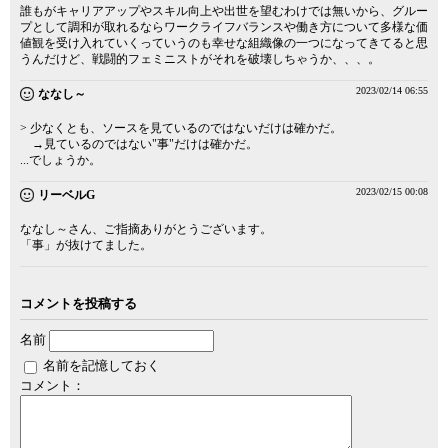
誰もがキャリアアップやスキル向上や出世を望むわけでは無いから、グルー
プとして調和が取れるならワークライフバランスや働き方について多様な価
値観を受け入れていくっていうのも幸せな組織像の一つになってきてると思
うんだけど、戦闘的フェミニストがそれを破壊しちゃうか、、、。
2023/02/14 06:55
ななし～
> 少なくとも、ソースを見ているのではないだけは確かだ。
→見ているのではない"事"だけは確かだ。
...でしょうか。
2023/02/15 00:08
リーベルG
ななし～さん、ご指摘ありがとうございます。
「事」が抜けてました。
コメントを投稿する
名前
名前を記憶しておく
コメント：