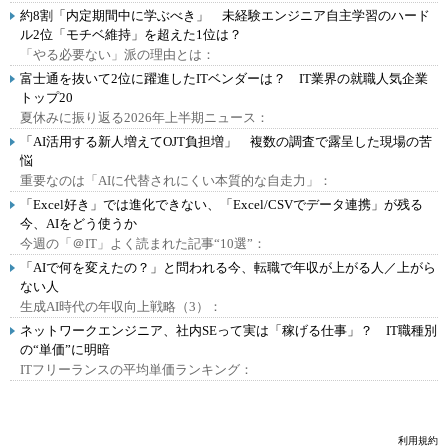
約8割「内定期間中に学ぶべき」 未経験エンジニア自主学習のハード
ル2位「モチベ維持」を超えた1位は？
「やる必要ない」派の理由とは：
富士通を抜いて2位に躍進したITベンダーは？ IT業界の就職人気企業
トップ20
夏休みに振り返る2026年上半期ニュース：
「AI活用する新人増えてOJT負担増」 複数の調査で露呈した現場の苦
悩
重要なのは「AIに代替されにくい本質的な自走力」：
「Excel好き」では進化できない、「Excel/CSVでデータ連携」が残る
今、AIをどう使うか
今週の「＠IT」よく読まれた記事“10選”：
「AIで何を変えたの？」と問われる今、転職で年収が上がる人／上がら
ない人
生成AI時代の年収向上戦略（3）：
ネットワークエンジニア、社内SEって実は「稼げる仕事」？ IT職種別
の“単価”に明暗
ITフリーランスの平均単価ランキング：
利用規約