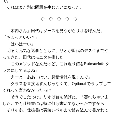
で。
それはまた別の問題を生むことになった。
◇ ◇ ◇ ◇ ◇
「木内さん」田代はソースを見ながらリオを呼んだ。
「ちょっといい？」
「はいはーい」
明るく元気な返事とともに、リオが田代のデスクまでや
ってきた。田代はモニタを指した。
「このメソッドなんだけど、これ返り値をEstimateInfo ク
ラスにしてるよね」
「えーと、ああ、はい。見積情報を返すんで」
「クラスを直接返すんじゃなくて、Optional でラップして
くれって言わなかったっけ」
「そうでしたっけ」リオは首を傾げた。「忘れちゃいま
した。でも仕様書には特に何も書いてなかったですから」
そりゃあ、仕様書は実装レベルまで踏み込んで書かれて