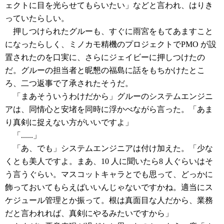
ェクトに目を光らせてもらいたい」などと言われ、はりき
っていたらしい。
押しつけられたグルーも、すぐに雨宮をもてあますこと
になったらしく、ミノカモ精機のプロジェクトでPMO が設
置されたのを口実に、さらにジェイビーに押しつけたの
だ。グルーの担当者と昵懇の福島に話をもちかけたとこ
ろ、二つ返事で了承されたそうだ。
「まあそういうわけだから」グルーのシステムエンジニ
アは、同情心と安堵を同時に浮かべながら言った。「あま
り真剣に捉えない方がいいですよ」
「......」
「あ、でも」システムエンジニアは付け加えた。「少な
くとも美人ですよ。まあ、10 人に聞いたら8 人ぐらいはそ
う言うぐらい。マスコットキャラとでも思って、どっかに
飾っておいてもらえばいいんじゃないですかね。適当にス
ケジュール管理とか振って。根は真面目な人だから、業務
だと言われれば、真剣にやるみたいですから」