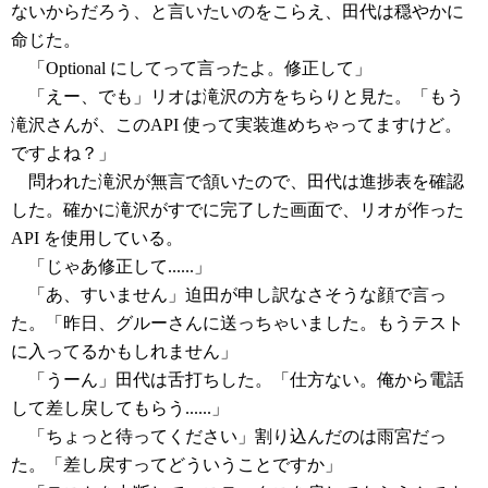
ないからだろう、と言いたいのをこらえ、田代は穏やかに
命じた。
「Optional にしてって言ったよ。修正して」
「えー、でも」リオは滝沢の方をちらりと見た。「もう
滝沢さんが、このAPI 使って実装進めちゃってますけど。
ですよね？」
問われた滝沢が無言で頷いたので、田代は進捗表を確認
した。確かに滝沢がすでに完了した画面で、リオが作った
API を使用している。
「じゃあ修正して......」
「あ、すいません」迫田が申し訳なさそうな顔で言っ
た。「昨日、グルーさんに送っちゃいました。もうテスト
に入ってるかもしれません」
「うーん」田代は舌打ちした。「仕方ない。俺から電話
して差し戻してもらう......」
「ちょっと待ってください」割り込んだのは雨宮だっ
た。「差し戻すってどういうことですか」