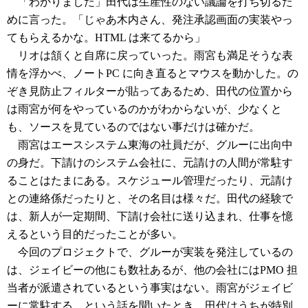
「わかりました」田代は生産性のない議論を打ち切るた
めに言った。「じゃあ木内さん、発注承認画面の実装やっ
てもらえるかな。HTML は来てるから」
リオは頷くと自席に戻っていった。雨宮も満足そうな表
情を浮かべ、ノートPC に向き直るとマウスを動かした。の
ぞき見防止フィルターが貼ってあるため、田代の位置から
は雨宮が何をやっているのかがわからないが、少なくと
も、ソースを見ているのではない事だけは確かだ。
雨宮はエースシステム東海の社員だが、グルーに出向中
の身だ。下請けのシステム会社に、元請けの人間が常駐す
ることはたまにある。スケジュール管理だったり、元請け
との連絡係だったりと、その名目は様々だ。田代の経験で
は、新人が一定期間、下請け会社に送り込まれ、仕事を憶
えるという目的だったことが多い。
今回のプロジェクトで、グルーが実装を発注しているの
は、ジェイビーの他にも数社あるが、他の会社にはPMO 担
当者が派遣されているという事実はない。雨宮がジェイビ
ーに常駐する、という話を聞いたとき、田代はうちが特別