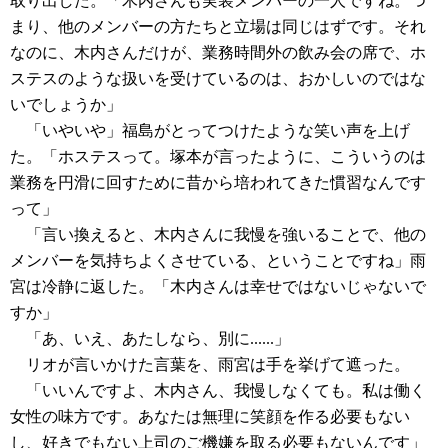
取り出した。「木内さんも実装メンバーの一人ですね。つ
まり、他のメンバーの方たちと立場は同じはずです。それ
なのに、木内さんだけが、業務時間外の飲み会の席で、ホ
ステスのような扱いを受けているのは、おかしいのではな
いでしょうか」
「いやいや」福島がとってつけたような笑い声を上げ
た。「ホステスって。塚本が言ったように、こういうのは
業務を円滑に回すために昔から培われてきた慣習なんです
って」
「言い換えると、木内さんに我慢を強いることで、他の
メンバーを気持ちよくさせている、ということですね」雨
宮は冷静に返した。「木内さんは幸せではないじゃないで
すか」
「あ、いえ、あたしなら、別に......」
リオが言いかけた言葉を、雨宮は手を挙げて遮った。
「いいんですよ、木内さん、我慢しなくても。私は働く
女性の味方です。あなたは無理に笑顔を作る必要もない
し、好きでもない上司のご機嫌を取る必要もないんです」