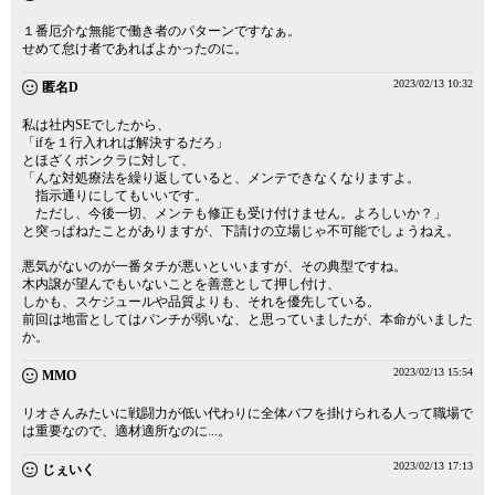
１番厄介な無能で働き者のパターンですなぁ。
せめて怠け者であればよかったのに。
2023/02/13 10:32
匿名D
私は社内SEでしたから、
「ifを１行入れれば解決するだろ」
とほざくボンクラに対して、
「んな対処療法を繰り返していると、メンテできなくなりますよ。
指示通りにしてもいいです。
ただし、今後一切、メンテも修正も受け付けません。よろしいか？」
と突っぱねたことがありますが、下請けの立場じゃ不可能でしょうねえ。
悪気がないのが一番タチが悪いといいますが、その典型ですね。
木内譲が望んでもいないことを善意として押し付け、
しかも、スケジュールや品質よりも、それを優先している。
前回は地雷としてはパンチが弱いな、と思っていましたが、本命がいました
か。
2023/02/13 15:54
MMO
リオさんみたいに戦闘力が低い代わりに全体バフを掛けられる人って職場で
は重要なので、適材適所なのに...。
2023/02/13 17:13
じぇいく