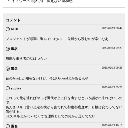
イノウーの選択 (8) 拭えない違和感
コメント
2023/02/13 08:47
h1r0
プロジェクトが順調に進んでいたのに、先週から読むのが辛いなあ
2023/02/13 09:23
匿名
無能な働き者の話はつらい
2023/02/13 09:29
匿名
昔のJavaしか知らないけど、今はOptionalとかあるんや
2023/02/13 09:29
yupika
これって元を辿ればやっぱ田代が上に口を出すなという話が出来ればいいの
で、
あんまり今（甘い想定を横から言われて都度都度直す）も根は変わってない
気がする。
SEスキルとかじゃなくて管理職としての何かが足りてない
2023/02/13 10:19
匿名