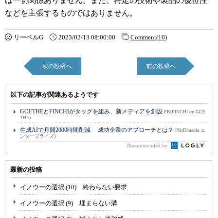
は一切関係ありません。また、特定の技術や製品の優位性
などを主張するものではありません。
リーベルG
2023/02/13 08:00:00
Comment(10)
次の投稿へ
前の投稿へ
以下の記事が関連あるようです
GOETHEとFINCHIがタッグを組み、新メディアを創設
PR(FINCHI on GOE
THE)
生成AIで月間2000時間削減 成功企業のアプローチとは？
PR(ITmedia エ
ンタープライズ)
Recommended by
最新の投稿
イノウーの選択 (10) 終わらない要求
イノウーの選択 (9) 埋まらない溝