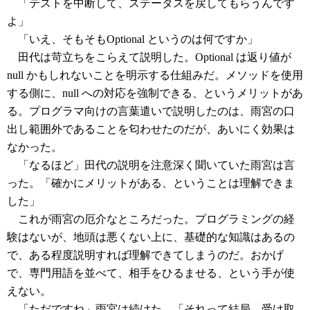
「テストを中断して、ステータスを戻してもらうんです
よ」
「いえ、そもそもOptional というのは何ですか」
田代は苛立ちをこらえて説明した。Optional は返り値が
null かもしれないことを明示する仕組みだ。メソッドを使用
する側に、null への対応を強制できる、というメリットがあ
る。プログラマ向けの言葉遣いで説明したのは、雨宮の口
出し範囲外であることを匂わせたのだが、あいにく効果は
なかった。
「なるほど」田代の説明を注意深く聞いていた雨宮は言
った。「確かにメリットがある、ということは理解できま
した」
これが雨宮の厄介なところだった。プログラミングの経
験はないが、地頭は悪くない上に、基礎的な知識はあるの
で、ある程度説明すれば理解できてしまうのだ。おかげ
で、専門用語を並べて、相手をひるませる、という手が使
えない。
「ただですね」雨宮は続けた。「それって結局、受け取