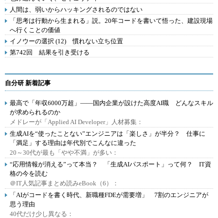
人間は、弱いからハッキングされるのではない
「思考は行動から生まれる」説。20年コードを書いて悟った、建設現場
へ行くことの価値
イノウーの選択 (12) 慣れない立ち位置
第742回 結果を引き受ける
自分研 新着記事
最高で「年収6000万超」――国内企業が設けた高度AI職 どんなスキル
が求められるのか
メドレーが「Applied AI Developer」人材募集：
生成AIを“使ったことない”エンジニアは「楽しさ」が半分？ 仕事に
「満足」する理由は年代別でこんなに違った
20～30代が最も「やや不満」が多い：
“応用情報が消える”って本当？ 「生成AIパスポート」って何？ IT資
格の今を読む
＠IT人気記事まとめ読みeBook（6）：
「AIがコードを書く時代、新職種FDEが需要増」 7割のエンジニアが
思う理由
40代だけ少し異なる：