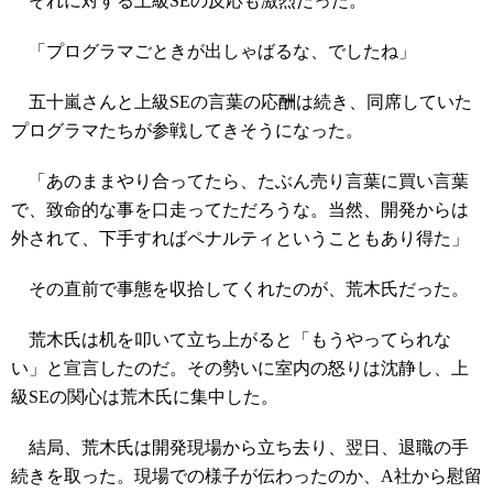
それに対する上級SEの反応も激烈だった。
「プログラマごときが出しゃばるな、でしたね」
五十嵐さんと上級SEの言葉の応酬は続き、同席していた
プログラマたちが参戦してきそうになった。
「あのままやり合ってたら、たぶん売り言葉に買い言葉
で、致命的な事を口走ってただろうな。当然、開発からは
外されて、下手すればペナルティということもあり得た」
その直前で事態を収拾してくれたのが、荒木氏だった。
荒木氏は机を叩いて立ち上がると「もうやってられな
い」と宣言したのだ。その勢いに室内の怒りは沈静し、上
級SEの関心は荒木氏に集中した。
結局、荒木氏は開発現場から立ち去り、翌日、退職の手
続きを取った。現場での様子が伝わったのか、A社から慰留