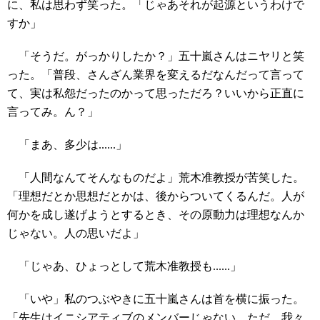
に、私は思わず笑った。「じゃあそれが起源というわけで
すか」
「そうだ。がっかりしたか？」五十嵐さんはニヤリと笑
った。「普段、さんざん業界を変えるだなんだって言って
て、実は私怨だったのかって思っただろ？いいから正直に
言ってみ。ん？」
「まあ、多少は......」
「人間なんてそんなものだよ」荒木准教授が苦笑した。
「理想だとか思想だとかは、後からついてくるんだ。人が
何かを成し遂げようとするとき、その原動力は理想なんか
じゃない。人の思いだよ」
「じゃあ、ひょっとして荒木准教授も......」
「いや」私のつぶやきに五十嵐さんは首を横に振った。
「先生はイニシアティブのメンバーじゃない。ただ、我々