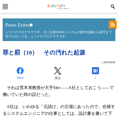
Press Enter■
ふつーのプログラマです。主に企業内Webシステムの要件定義から保守まで
何でもやってる、ふつーのプログラマです。
罪と罰（10） その汚れた起源
»
2013/09/02
Share
2
見る
それは荒木准教授が大手SIer――A社としておこう――で
働いていた時の話だった。
A社は、いわゆる「元請け」の立場にあったので、在籍す
るシステムエンジニアの仕事としては、設計書を書いて下