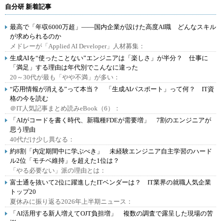
自分研 新着記事
最高で「年収6000万超」――国内企業が設けた高度AI職 どんなスキル
が求められるのか
メドレーが「Applied AI Developer」人材募集：
生成AIを“使ったことない”エンジニアは「楽しさ」が半分？ 仕事に
「満足」する理由は年代別でこんなに違った
20～30代が最も「やや不満」が多い：
“応用情報が消える”って本当？ 「生成AIパスポート」って何？ IT資
格の今を読む
＠IT人気記事まとめ読みeBook（6）：
「AIがコードを書く時代、新職種FDEが需要増」 7割のエンジニアが
思う理由
40代だけ少し異なる：
約8割「内定期間中に学ぶべき」 未経験エンジニア自主学習のハード
ル2位「モチベ維持」を超えた1位は？
「やる必要ない」派の理由とは：
富士通を抜いて2位に躍進したITベンダーは？ IT業界の就職人気企業
トップ20
夏休みに振り返る2026年上半期ニュース：
「AI活用する新人増えてOJT負担増」 複数の調査で露呈した現場の苦