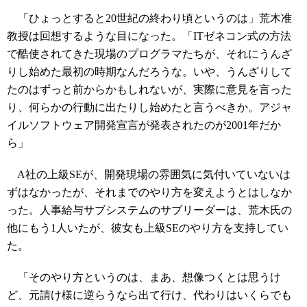
「ひょっとすると20世紀の終わり頃というのは」荒木准
教授は回想するような目になった。「ITゼネコン式の方法
で酷使されてきた現場のプログラマたちが、それにうんざ
りし始めた最初の時期なんだろうな。いや、うんざりして
たのはずっと前からかもしれないが、実際に意見を言った
り、何らかの行動に出たりし始めたと言うべきか。アジャ
イルソフトウェア開発宣言が発表されたのが2001年だか
ら」
A社の上級SEが、開発現場の雰囲気に気付いていないは
ずはなかったが、それまでのやり方を変えようとはしなか
った。人事給与サブシステムのサブリーダーは、荒木氏の
他にもう1人いたが、彼女も上級SEのやり方を支持してい
た。
「そのやり方というのは、まあ、想像つくとは思うけ
ど、元請け様に逆らうなら出て行け、代わりはいくらでも