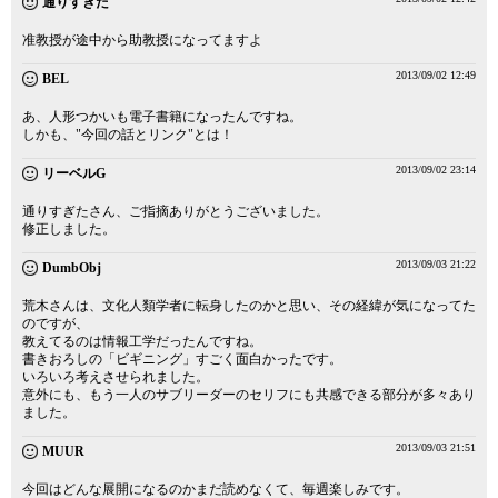
通りすぎた
准教授が途中から助教授になってますよ
2013/09/02 12:49
BEL
あ、人形つかいも電子書籍になったんですね。
しかも、"今回の話とリンク"とは！
2013/09/02 23:14
リーベルG
通りすぎたさん、ご指摘ありがとうございました。
修正しました。
2013/09/03 21:22
DumbObj
荒木さんは、文化人類学者に転身したのかと思い、その経緯が気になってた
のですが、
教えてるのは情報工学だったんですね。
書きおろしの「ビギニング」すごく面白かったです。
いろいろ考えさせられました。
意外にも、もう一人のサブリーダーのセリフにも共感できる部分が多々あり
ました。
2013/09/03 21:51
MUUR
今回はどんな展開になるのかまだ読めなくて、毎週楽しみです。