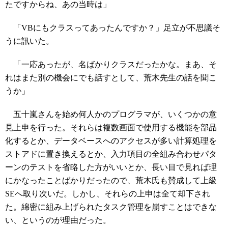
たですからね、あの当時は」
「VBにもクラスってあったんですか？」足立が不思議そ
うに訊いた。
「一応あったが、名ばかりクラスだったかな。まあ、そ
れはまた別の機会にでも話すとして、荒木先生の話を聞こ
うか」
五十嵐さんを始め何人かのプログラマが、いくつかの意
見上申を行った。それらは複数画面で使用する機能を部品
化するとか、データベースへのアクセスが多い計算処理を
ストアドに置き換えるとか、入力項目の全組み合わせパタ
ーンのテストを省略した方がいいとか、長い目で見れば理
にかなったことばかりだったので、荒木氏も賛成して上級
SEへ取り次いだ。しかし、それらの上申は全て却下され
た。綿密に組み上げられたタスク管理を崩すことはできな
い、というのが理由だった。