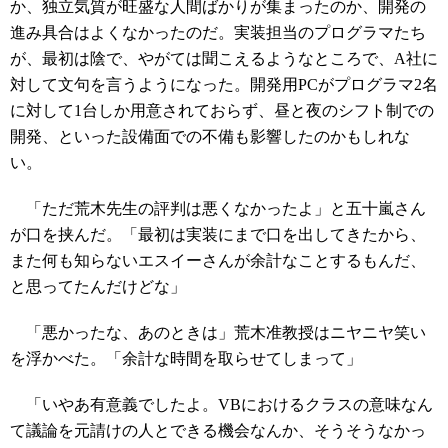
か、独立気質が旺盛な人間ばかりが集まったのか、開発の
進み具合はよくなかったのだ。実装担当のプログラマたち
が、最初は陰で、やがては聞こえるようなところで、A社に
対して文句を言うようになった。開発用PCがプログラマ2名
に対して1台しか用意されておらず、昼と夜のシフト制での
開発、といった設備面での不備も影響したのかもしれな
い。
「ただ荒木先生の評判は悪くなかったよ」と五十嵐さん
が口を挟んだ。「最初は実装にまで口を出してきたから、
また何も知らないエスイーさんが余計なことするもんだ、
と思ってたんだけどな」
「悪かったな、あのときは」荒木准教授はニヤニヤ笑い
を浮かべた。「余計な時間を取らせてしまって」
「いやあ有意義でしたよ。VBにおけるクラスの意味なん
て議論を元請けの人とできる機会なんか、そうそうなかっ