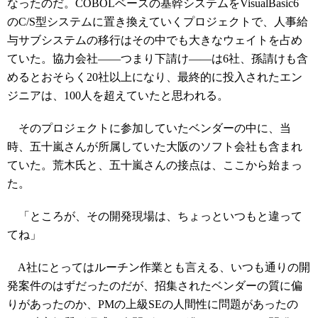
なったのだ。COBOLベースの基幹システムをVisualBasic6
のC/S型システムに置き換えていくプロジェクトで、人事給
与サブシステムの移行はその中でも大きなウェイトを占め
ていた。協力会社――つまり下請け――は6社、孫請けも含
めるとおそらく20社以上になり、最終的に投入されたエン
ジニアは、100人を超えていたと思われる。
そのプロジェクトに参加していたベンダーの中に、当
時、五十嵐さんが所属していた大阪のソフト会社も含まれ
ていた。荒木氏と、五十嵐さんの接点は、ここから始まっ
た。
「ところが、その開発現場は、ちょっといつもと違って
てね」
A社にとってはルーチン作業とも言える、いつも通りの開
発案件のはずだったのだが、招集されたベンダーの質に偏
りがあったのか、PMの上級SEの人間性に問題があったの