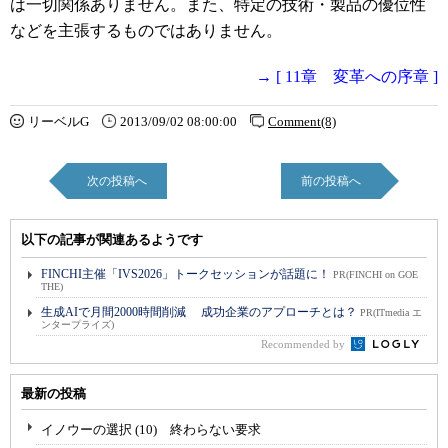
は一切関係ありません。また、特定の技術・製品の優位性
などを主張するものではありません。
→ [ 11章 変革への序章 ]
リーベルG
2013/09/02 08:00:00
Comment(8)
次の投稿へ
前の投稿へ
以下の記事が関連あるようです
FINCHI主催「IVS2026」トークセッションが話題に！
PR(FINCHI on GOE
THE)
生成AIで月間2000時間削減 成功企業のアプローチとは？
PR(ITmedia エ
ンタープライズ)
Recommended by
最新の投稿
イノウーの選択 (10) 終わらない要求