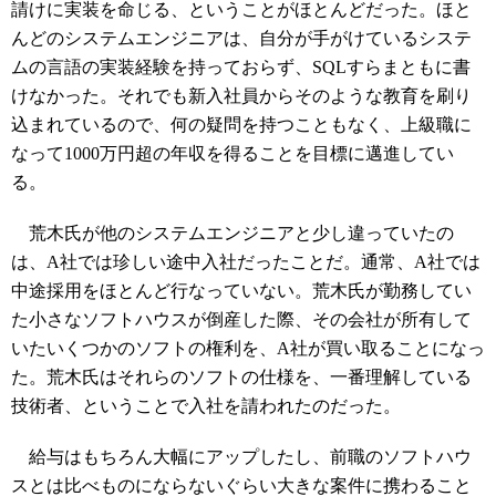
請けに実装を命じる、ということがほとんどだった。ほと
んどのシステムエンジニアは、自分が手がけているシステ
ムの言語の実装経験を持っておらず、SQLすらまともに書
けなかった。それでも新入社員からそのような教育を刷り
込まれているので、何の疑問を持つこともなく、上級職に
なって1000万円超の年収を得ることを目標に邁進してい
る。
荒木氏が他のシステムエンジニアと少し違っていたの
は、A社では珍しい途中入社だったことだ。通常、A社では
中途採用をほとんど行なっていない。荒木氏が勤務してい
た小さなソフトハウスが倒産した際、その会社が所有して
いたいくつかのソフトの権利を、A社が買い取ることになっ
た。荒木氏はそれらのソフトの仕様を、一番理解している
技術者、ということで入社を請われたのだった。
給与はもちろん大幅にアップしたし、前職のソフトハウ
スとは比べものにならないぐらい大きな案件に携わること