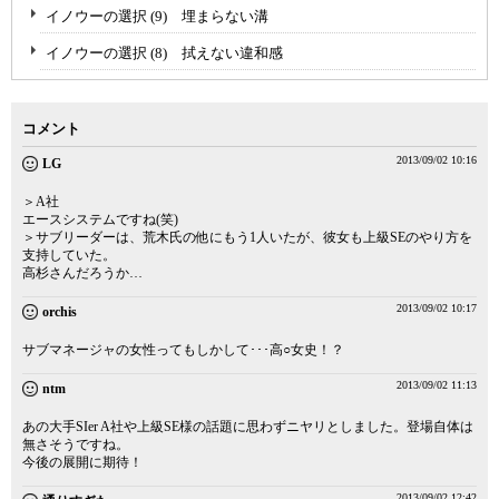
イノウーの選択 (9) 埋まらない溝
イノウーの選択 (8) 拭えない違和感
コメント
2013/09/02 10:16
LG
＞A社
エースシステムですね(笑)
＞サブリーダーは、荒木氏の他にもう1人いたが、彼女も上級SEのやり方を
支持していた。
高杉さんだろうか…
2013/09/02 10:17
orchis
サブマネージャの女性ってもしかして･･･高○女史！？
2013/09/02 11:13
ntm
あの大手SIer A社や上級SE様の話題に思わずニヤリとしました。登場自体は
無さそうですね。
今後の展開に期待！
2013/09/02 12:42