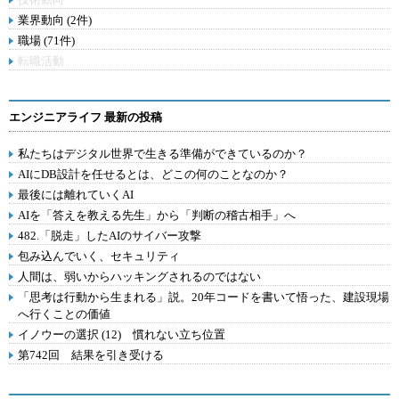
業界動向 (2件)
職場 (71件)
転職活動
エンジニアライフ 最新の投稿
私たちはデジタル世界で生きる準備ができているのか？
AIにDB設計を任せるとは、どこの何のことなのか？
最後には離れていくAI
AIを「答えを教える先生」から「判断の稽古相手」へ
482.「脱走」したAIのサイバー攻撃
包み込んでいく、セキュリティ
人間は、弱いからハッキングされるのではない
「思考は行動から生まれる」説。20年コードを書いて悟った、建設現場
へ行くことの価値
イノウーの選択 (12) 慣れない立ち位置
第742回 結果を引き受ける