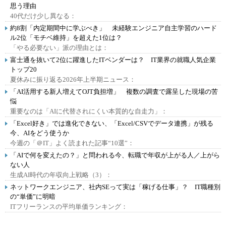
思う理由
40代だけ少し異なる：
約8割「内定期間中に学ぶべき」 未経験エンジニア自主学習のハード
ル2位「モチベ維持」を超えた1位は？
「やる必要ない」派の理由とは：
富士通を抜いて2位に躍進したITベンダーは？ IT業界の就職人気企業
トップ20
夏休みに振り返る2026年上半期ニュース：
「AI活用する新人増えてOJT負担増」 複数の調査で露呈した現場の苦
悩
重要なのは「AIに代替されにくい本質的な自走力」：
「Excel好き」では進化できない、「Excel/CSVでデータ連携」が残る
今、AIをどう使うか
今週の「＠IT」よく読まれた記事“10選”：
「AIで何を変えたの？」と問われる今、転職で年収が上がる人／上がら
ない人
生成AI時代の年収向上戦略（3）：
ネットワークエンジニア、社内SEって実は「稼げる仕事」？ IT職種別
の“単価”に明暗
ITフリーランスの平均単価ランキング：