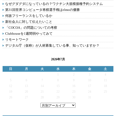
なぜグダグダになっているの？ワクチン大規模接種予約システム
第31回世界コンピュータ将棋選手権はelmoの優勝
何故フリーランスをしているか
新社会人に対して伝えたいこと
「COCOA」の問題についての考察
Clubhouseを1週間弱やってみて
リモートワーク
デジタル庁（仮称）が人材募集している事、知っていますか？
2026年7月
日
月
火
水
木
金
土
1
2
3
4
5
6
7
8
9
10
11
12
13
14
15
16
17
18
19
20
21
22
23
24
25
26
27
28
29
30
31