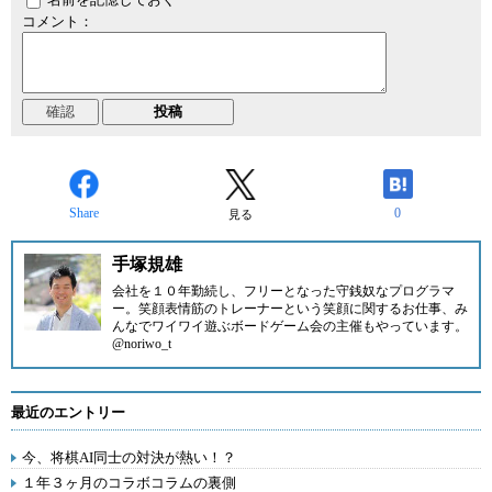
コメント：
Share
0
見る
手塚規雄
会社を１０年勤続し、フリーとなった守銭奴なプログラマ
ー。笑顔表情筋のトレーナーという笑顔に関するお仕事、み
んなでワイワイ遊ぶボードゲーム会の主催もやっています。
@noriwo_t
最近のエントリー
今、将棋AI同士の対決が熱い！？
１年３ヶ月のコラボコラムの裏側