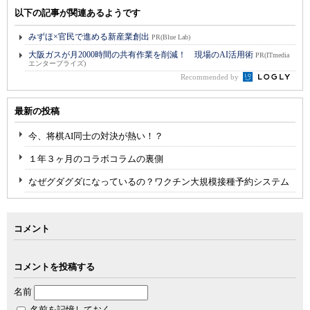
以下の記事が関連あるようです
みずほ×官民で進める新産業創出
PR(Blue Lab)
大阪ガスが月2000時間の共有作業を削減！ 現場のAI活用術
PR(ITmedia
エンタープライズ)
Recommended by
最新の投稿
今、将棋AI同士の対決が熱い！？
１年３ヶ月のコラボコラムの裏側
なぜグダグダになっているの？ワクチン大規模接種予約システム
コメント
コメントを投稿する
名前
名前を記憶しておく