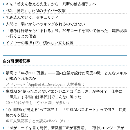
AIを「答えを教える先生」から「判断の稽古相手」へ
482.「脱走」したAIのサイバー攻撃
包み込んでいく、セキュリティ
人間は、弱いからハッキングされるのではない
「思考は行動から生まれる」説。20年コードを書いて悟った、建設現場
へ行くことの価値
イノウーの選択 (12) 慣れない立ち位置
自分研 新着記事
最高で「年収6000万超」――国内企業が設けた高度AI職 どんなスキル
が求められるのか
メドレーが「Applied AI Developer」人材募集：
生成AIを“使ったことない”エンジニアは「楽しさ」が半分？ 仕事に
「満足」する理由は年代別でこんなに違った
20～30代が最も「やや不満」が多い：
“応用情報が消える”って本当？ 「生成AIパスポート」って何？ IT資
格の今を読む
＠IT人気記事まとめ読みeBook（6）：
「AIがコードを書く時代、新職種FDEが需要増」 7割のエンジニアが