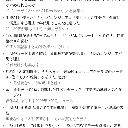
が求められるのか
メドレーが「Applied AI Developer」人材募集：
生成AIを“使ったことない”エンジニアは「楽しさ」が半分？ 仕事に
「満足」する理由は年代別でこんなに違った
20～30代が最も「やや不満」が多い：
“応用情報が消える”って本当？ 「生成AIパスポート」って何？ IT資
格の今を読む
＠IT人気記事まとめ読みeBook（6）：
「AIがコードを書く時代、新職種FDEが需要増」 7割のエンジニアが
思う理由
40代だけ少し異なる：
約8割「内定期間中に学ぶべき」 未経験エンジニア自主学習のハード
ル2位「モチベ維持」を超えた1位は？
「やる必要ない」派の理由とは：
富士通を抜いて2位に躍進したITベンダーは？ IT業界の就職人気企業
トップ20
夏休みに振り返る2026年上半期ニュース：
「AI活用する新人増えてOJT負担増」 複数の調査で露呈した現場の苦
悩
重要なのは「AIに代替されにくい本質的な自走力」：
「Excel好き」では進化できない、「Excel/CSVでデータ連携」が残る