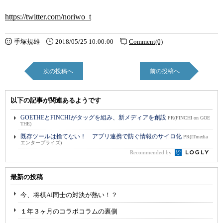
https://twitter.com/noriwo_t
手塚規雄
2018/05/25 10:00:00
Comment(0)
次の投稿へ
前の投稿へ
以下の記事が関連あるようです
GOETHEとFINCHIがタッグを組み、新メディアを創設
PR(FINCHI on GOE
THE)
既存ツールは捨てない！ アプリ連携で防ぐ情報のサイロ化
PR(ITmedia
エンタープライズ)
Recommended by
最新の投稿
今、将棋AI同士の対決が熱い！？
１年３ヶ月のコラボコラムの裏側