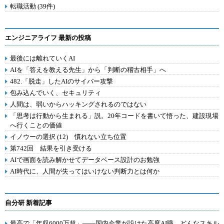
転職活動 (39件)
エンジニアライフ 最新の投稿
最後には離れていくAI
AIを「答えを教える先生」から「判断の稽古相手」へ
482.「脱走」したAIのサイバー攻撃
包み込んでいく、セキュリティ
人間は、弱いからハッキングされるのではない
「思考は行動から生まれる」説。20年コードを書いて悟った、建設現場
へ行くことの価値
イノウーの選択 (12) 慣れない立ち位置
第742回 結果を引き受ける
AIで画面を読み解かせてデータベース設計のお勉強
AI時代に、人間が失ってはいけない判断力とは何か
自分研 新着記事
最高で「年収6000万超」――国内企業が設けた高度AI職 どんなスキル