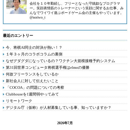
会社を１０年勤続し、フリーとなった守銭奴なプログラマ
ー。笑顔表情筋のトレーナーという笑顔に関するお仕事、み
んなでワイワイ遊ぶボードゲーム会の主催もやっています。
@noriwo_t
最近のエントリー
今、将棋AI同士の対決が熱い！？
１年３ヶ月のコラボコラムの裏側
なぜグダグダになっているの？ワクチン大規模接種予約システム
第31回世界コンピュータ将棋選手権はelmoの優勝
何故フリーランスをしているか
新社会人に対して伝えたいこと
「COCOA」の問題についての考察
Clubhouseを1週間弱やってみて
リモートワーク
デジタル庁（仮称）が人材募集している事、知っていますか？
2026年7月