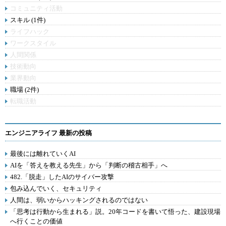
コミュニティ活動
スキル (1件)
ライフハック
ワークスタイル
人間関係
技術動向
業界動向
職場 (2件)
転職活動
エンジニアライフ 最新の投稿
最後には離れていくAI
AIを「答えを教える先生」から「判断の稽古相手」へ
482.「脱走」したAIのサイバー攻撃
包み込んでいく、セキュリティ
人間は、弱いからハッキングされるのではない
「思考は行動から生まれる」説。20年コードを書いて悟った、建設現場
へ行くことの価値