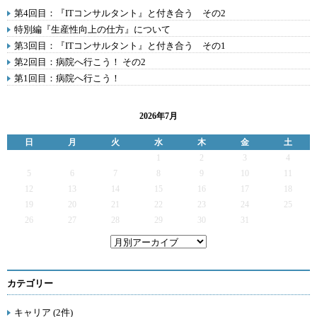
第4回目：『ITコンサルタント』と付き合う その2
特別編『生産性向上の仕方』について
第3回目：『ITコンサルタント』と付き合う その1
第2回目：病院へ行こう！ その2
第1回目：病院へ行こう！
2026年7月
日
月
火
水
木
金
土
1
2
3
4
5
6
7
8
9
10
11
12
13
14
15
16
17
18
19
20
21
22
23
24
25
26
27
28
29
30
31
カテゴリー
キャリア (2件)