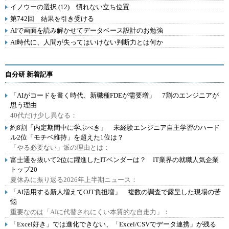
イノウーの選択 (12) 慣れない立ち位置
第742回 結果を引き受ける
AIで画面を読み解かせてデータベース設計のお勉強
AI時代に、人間が失ってはいけない判断力とは何か
自分研 新着記事
「AIがコードを書く時代、新職種FDEが需要増」 7割のエンジニアが
思う理由
40代だけ少し異なる：
約8割「内定期間中に学ぶべき」 未経験エンジニア自主学習のハード
ル2位「モチベ維持」を超えた1位は？
「やる必要ない」派の理由とは：
富士通を抜いて2位に躍進したITベンダーは？ IT業界の就職人気企業
トップ20
夏休みに振り返る2026年上半期ニュース：
「AI活用する新人増えてOJT負担増」 複数の調査で露呈した現場の苦
悩
重要なのは「AIに代替されにくい本質的な自走力」：
「Excel好き」では進化できない、「Excel/CSVでデータ連携」が残る