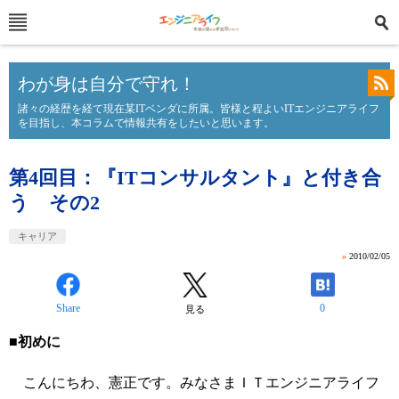
わが身は自分で守れ！
諸々の経歴を経て現在某ITベンダに所属。皆様と程よいITエンジニアライフ
を目指し、本コラムで情報共有をしたいと思います。
第4回目：『ITコンサルタント』と付き合
う その2
キャリア
»
2010/02/05
Share
0
見る
■初めに
こんにちわ、憲正です。みなさまＩＴエンジニアライフ