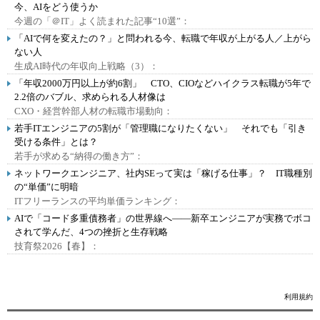
今、AIをどう使うか
今週の「＠IT」よく読まれた記事“10選”：
「AIで何を変えたの？」と問われる今、転職で年収が上がる人／上がら
ない人
生成AI時代の年収向上戦略（3）：
「年収2000万円以上が約6割」 CTO、CIOなどハイクラス転職が5年で
2.2倍のバブル、求められる人材像は
CXO・経営幹部人材の転職市場動向：
若手ITエンジニアの5割が「管理職になりたくない」 それでも「引き
受ける条件」とは？
若手が求める“納得の働き方”：
ネットワークエンジニア、社内SEって実は「稼げる仕事」？ IT職種別
の“単価”に明暗
ITフリーランスの平均単価ランキング：
AIで「コード多重債務者」の世界線へ――新卒エンジニアが実務でボコ
されて学んだ、4つの挫折と生存戦略
技育祭2026【春】：
利用規約