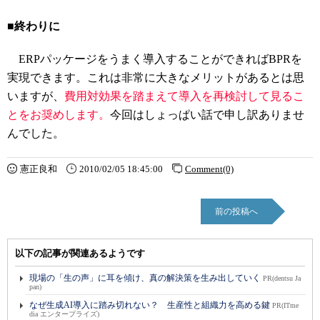
■終わりに
ERPパッケージをうまく導入することができればBPRを
実現できます。これは非常に大きなメリットがあるとは思
いますが、
費用対効果を踏まえて導入を再検討して見るこ
とをお奨めします。
今回はしょっぱい話で申し訳ありませ
んでした。
憲正良和
2010/02/05 18:45:00
Comment(0)
前の投稿へ
以下の記事が関連あるようです
現場の「生の声」に耳を傾け、真の解決策を生み出していく
PR(dentsu Ja
pan)
なぜ生成AI導入に踏み切れない？ 生産性と組織力を高める鍵
PR(ITme
dia エンタープライズ)