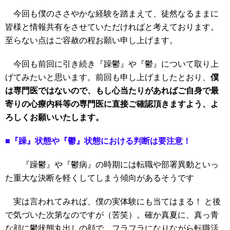
今回も僕のささやかな経験を踏まえて、徒然なるままに
皆様と情報共有をさせていただければと考えております。
至らない点はご容赦の程お願い申し上げます。
今回も前回に引き続き『躁鬱』や『鬱』について取り上
げてみたいと思います。前回も申し上げましたとおり、
僕
は専門医ではないので、もし心当たりがあればご自身で最
寄りの心療内科等の専門医に直接ご確認頂きますよう、よ
ろしくお願いいたします。
■『躁』状態や『鬱』状態における判断は要注意！
『躁鬱』や『鬱病』の時期には転職や部署異動といっ
た重大な決断を軽くしてしまう傾向があるそうです
実は言われてみれば、僕の実体験にも当てはまる！ と後
で気づいた次第なのですが（苦笑）。確か真夏に、真っ青
な顔に鬱状態丸出しの顔で、フラフラになりながら転職活