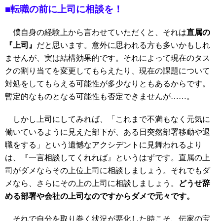
■転職の前に上司に相談を！
僕自身の経験上から言わせていただくと、それは
直属の
『上司』
だと思います。意外に思われる方も多いかもしれ
ませんが、実は結構効果的です。それによって現在のタス
クの割り当てを変更してもらえたり、現在の課題について
対処をしてもらえる可能性が多少なりともあるからです。
暫定的なものとなる可能性も否定できませんが……。
しかし上司にしてみれば、「これまで不満もなく元気に
働いているように見えた部下が、ある日突然部署移動や退
職をする」という遺憾なアクシデントに見舞われるより
は、『一言相談してくれれば』というはずです。直属の上
司がダメならその上位上司に相談しましょう。それでもダ
メなら、さらにその上の上司に相談しましょう。
どうせ辞
める部署や会社の上司なのですからダメで元々です。
それで自分を取り巻く状況が悪化した時こそ、伝家の宝