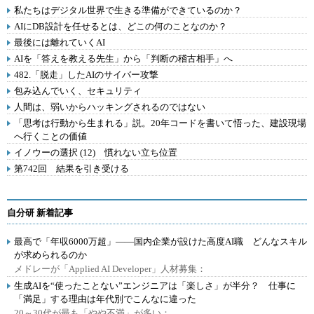
私たちはデジタル世界で生きる準備ができているのか？
AIにDB設計を任せるとは、どこの何のことなのか？
最後には離れていくAI
AIを「答えを教える先生」から「判断の稽古相手」へ
482.「脱走」したAIのサイバー攻撃
包み込んでいく、セキュリティ
人間は、弱いからハッキングされるのではない
「思考は行動から生まれる」説。20年コードを書いて悟った、建設現場
へ行くことの価値
イノウーの選択 (12) 慣れない立ち位置
第742回 結果を引き受ける
自分研 新着記事
最高で「年収6000万超」――国内企業が設けた高度AI職 どんなスキル
が求められるのか
メドレーが「Applied AI Developer」人材募集：
生成AIを“使ったことない”エンジニアは「楽しさ」が半分？ 仕事に
「満足」する理由は年代別でこんなに違った
20～30代が最も「やや不満」が多い：