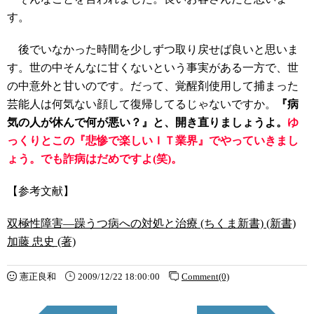
す。
後でいなかった時間を少しずつ取り戻せば良いと思いま
す。世の中そんなに甘くないという事実がある一方で、世
の中意外と甘いのです。だって、覚醒剤使用して捕まった
芸能人は何気ない顔して復帰してるじゃないですか。
『病
気の人が休んで何が悪い？』と、開き直りましょうよ。
ゆ
っくりとこの『悲惨で楽しいＩＴ業界』でやっていきまし
ょう。でも詐病はだめですよ(笑)。
【参考文献】
双極性障害―躁うつ病への対処と治療 (ちくま新書) (新書)
加藤 忠史 (著)
憲正良和
2009/12/22 18:00:00
Comment(0)