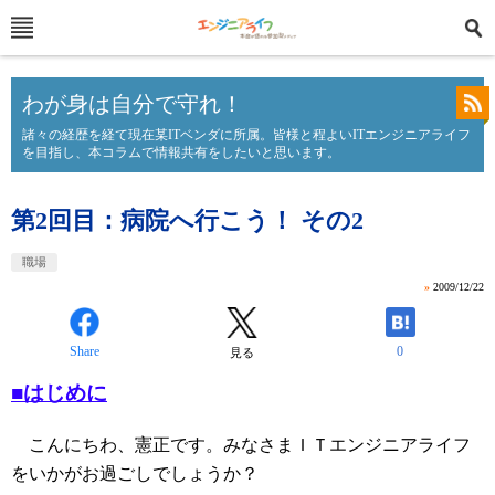
わが身は自分で守れ！
諸々の経歴を経て現在某ITベンダに所属。皆様と程よいITエンジニアライフ
を目指し、本コラムで情報共有をしたいと思います。
第2回目：病院へ行こう！ その2
職場
»
2009/12/22
Share
0
見る
■はじめに
こんにちわ、憲正です。みなさまＩＴエンジニアライフ
をいかがお過ごしでしょうか？