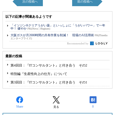
次の投稿へ
前の投稿へ
以下の記事が関連あるようです
「イソジン®クリアうがい薬」といっしょに「うがいパワー」で一年
中！ 健やか
PR(iNova｜Hugkum)
大阪ガスが月2000時間の共有作業を削減！ 現場のAI活用術
PR(ITmedia
エンタープライズ)
Recommended by
最新の投稿
第4回目：『ITコンサルタント』と付き合う その2
特別編『生産性向上の仕方』について
第3回目：『ITコンサルタント』と付き合う その1
Share
0
見る