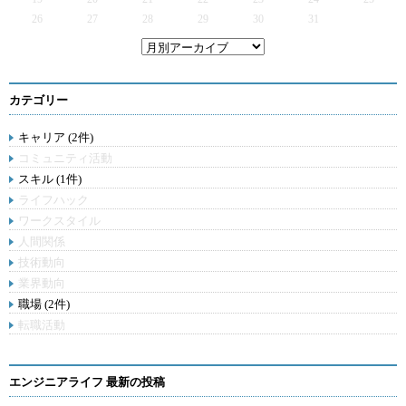
26
27
28
29
30
31
カテゴリー
キャリア (2件)
コミュニティ活動
スキル (1件)
ライフハック
ワークスタイル
人間関係
技術動向
業界動向
職場 (2件)
転職活動
エンジニアライフ 最新の投稿