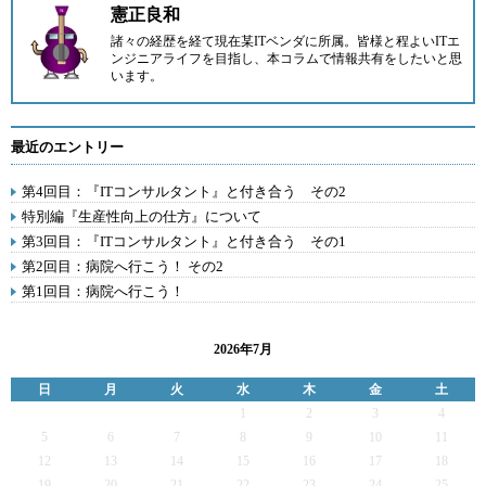
憲正良和
諸々の経歴を経て現在某ITベンダに所属。皆様と程よいITエ
ンジニアライフを目指し、本コラムで情報共有をしたいと思
います。
最近のエントリー
第4回目：『ITコンサルタント』と付き合う その2
特別編『生産性向上の仕方』について
第3回目：『ITコンサルタント』と付き合う その1
第2回目：病院へ行こう！ その2
第1回目：病院へ行こう！
2026年7月
日
月
火
水
木
金
土
1
2
3
4
5
6
7
8
9
10
11
12
13
14
15
16
17
18
19
20
21
22
23
24
25