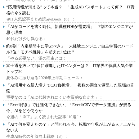
“応用情報が消える”って本当？ 「生成AIパスポート」って何？ IT資
格の今を読む
＠IT人気記事まとめ読みeBook（6）：
「AIがコードを書く時代、新職種FDEが需要増」 7割のエンジニアが
思う理由
40代だけ少し異なる：
約8割「内定期間中に学ぶべき」 未経験エンジニア自主学習のハード
ル2位「モチベ維持」を超えた1位は？
「やる必要ない」派の理由とは：
富士通を抜いて2位に躍進したITベンダーは？ IT業界の就職人気企業
トップ20
夏休みに振り返る2026年上半期ニュース：
「AI活用する新人増えてOJT負担増」 複数の調査で露呈した現場の苦
悩
重要なのは「AIに代替されにくい本質的な自走力」：
「Excel好き」では進化できない、「Excel/CSVでデータ連携」が残る
今、AIをどう使うか
今週の「＠IT」よく読まれた記事“10選”：
「AIで何を変えたの？」と問われる今、転職で年収が上がる人／上がら
ない人
生成AI時代の年収向上戦略（3）：