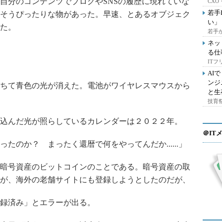
自分のコンテンツでブログや
SNS
の履歴に現れていな
CX
若手
そうぴったりな物があった。早速、とあるオブジェク
い」
た。
若手
ネッ
る仕
IT
AI
ンジ
ちて青色の光が消えた。電池がワイヤレスマウスから
と生
技育祭
込んだ光が照らしているカレンダーは２０２２年。
＠IT
たのか？ まったく還暦で何をやってんだか......」
暗号資産のビットコインのことである。暗号資産の取
が、海外の老舗サイトにも登録しようとしたのだが、
録済み」とエラーが出る。