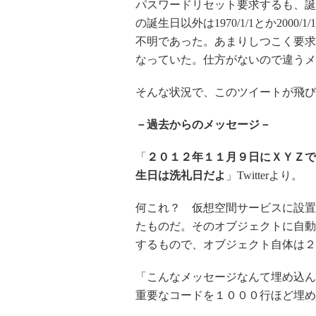
パスワードリセット要求するも、誕
の誕生日以外は
1970/1/1
とか
2000/1/1
不明であった。あまりしつこく要求
なっていた。仕方がないので違うメ
そんな状況で、このツイートが飛び
－過去からのメッセージ－
「
２０１２年１１月９日にＸＹＺで
生日は洗礼日だよ
」
Twitter
より。
何これ？ 仮想空間サービスに設置
たものだ。そのオブジェクトに自動
するもので、オブジェクト自体は２
「こんなメッセージなんて埋め込ん
重要なコードを１０００行ほど埋め