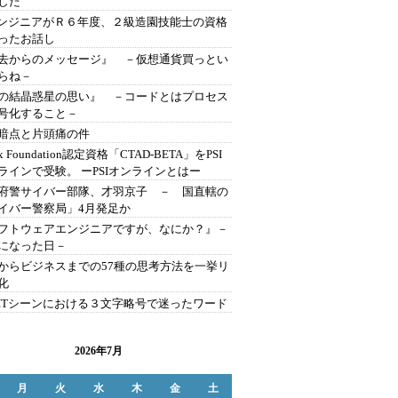
した
エンジニアがＲ６年度、２級造園技能士の資格
ったお話し
去からのメッセージ』 －仮想通貨買っとい
らね－
の結晶惑星の思い』 －コードとはプロセス
号化すること－
暗点と片頭痛の件
ux Foundation認定資格「CTAD-BETA」をPSI
ラインで受験。 ーPSIオンラインとはー
府警サイバー部隊、才羽京子 － 国直轄の
イバー警察局」4月発足か
フトウェアエンジニアですが、なにか？』－
になった日－
からビジネスまでの57種の思考方法を一挙リ
化
ITシーンにおける３文字略号で迷ったワード
2026年7月
月
火
水
木
金
土