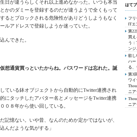
生日が違うらしくそれ以上進めなかった。いつも本当
はてブ
とかのダミーを登録するのだが違うようで全くもって
するとブロックされる危険性がありどうしようもなく
フリ
IT
ールアドレスで登録しようか迷っていた。
第2
買え
込んできた。
う：
ンジ
欲し
ハー
る、
仮想通貨買っといたからね。パスワードは忘れた。誕
第3
ワイ
Th
している鉢オブジェクトから自動的に
Twitter
連携され
ニア
的にタッチしたアバター名とメッセージを
Twitter
連携
Th
ニア
００８年から使い回している。
だ記憶ない。いや昔、なんのためか定かではないが、
込んだような気がする」