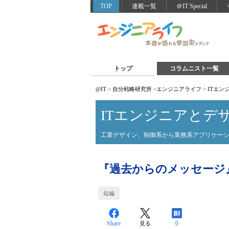
TOP
連載一覧
＠IT Special
トップ
コラムニスト一覧
@IT
>
自分戦略研究所
>
エンジニアライフ
>
ITエン
ITエンジニアとデ
工業デザイン、制御系から業務系アプリケー
『過去からのメッセージ
短編
Share
0
見る