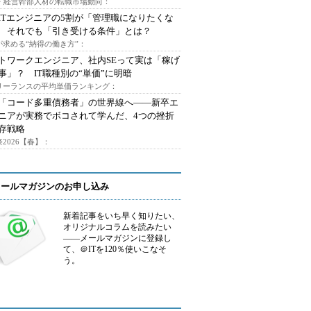
O・経営幹部人材の転職市場動向：
ITエンジニアの5割が「管理職になりたくな
 それでも「引き受ける条件」とは？
が求める“納得の働き方”：
トワークエンジニア、社内SEって実は「稼げ
事」？ IT職種別の“単価”に明暗
フリーランスの平均単価ランキング：
で「コード多重債務者」の世界線へ――新卒エ
ニアが実務でボコされて学んだ、4つの挫折
存戦略
2026【春】：
メールマガジンのお申し込み
新着記事をいち早く知りたい、
オリジナルコラムを読みたい
――メールマガジンに登録し
て、＠ITを120％使いこなそ
う。