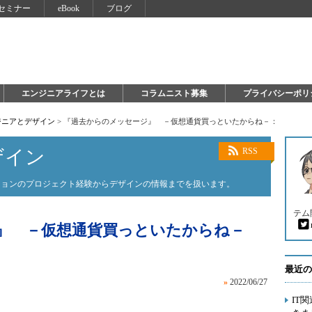
セミナー
eBook
ブログ
エンジニアライフとは
コラムニスト募集
プライバシーポリ
ジニアとデザイン
>
『過去からのメッセージ』 －仮想通貨買っといたからね－：
ザイン
RSS
ションのプロジェクト経験からデザインの情報までを扱います。
テム
』 －仮想通貨買っといたからね－
最近の
»
2022/06/27
IT