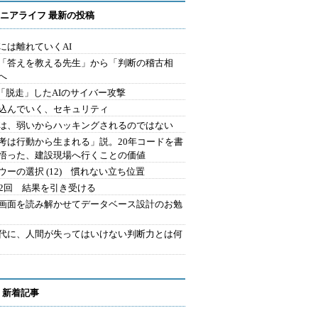
ニアライフ 最新の投稿
には離れていくAI
を「答えを教える先生」から「判断の稽古相
へ
2.「脱走」したAIのサイバー攻撃
込んでいく、セキュリティ
は、弱いからハッキングされるのではない
考は行動から生まれる」説。20年コードを書
悟った、建設現場へ行くことの価値
ウーの選択 (12) 慣れない立ち位置
42回 結果を引き受ける
で画面を読み解かせてデータベース設計のお勉
時代に、人間が失ってはいけない判断力とは何
 新着記事