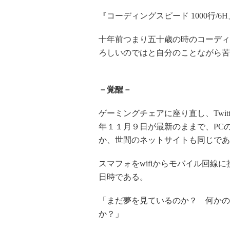
『コーディングスピード
1000
行
/6H
十年前つまり五十歳の時のコーディ
ろしいのではと自分のことながら苦
－覚醒－
ゲーミングチェアに座り直し、
Twit
年１１月９日が最新のままで、
PC
か、世間のネットサイトも同じであ
スマフォを
wifi
からモバイル回線に
日時である。
「まだ夢を見ているのか？ 何かの
か？」