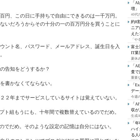
「A
増」
40
百円、この日に手持ちで自由にできるのは一千万円。
約8
ないだろうからその十分の一の百万円分を買うことに
ニア
えた
「や
ウント名、パスワード、メールアドレス、誕生日を入
富士
IT
。
夏休
「A
の告知をどうするか？
査で
重要
を書かなくてならない。
「E
デー
今週の
２２年までサービスしているサイトは覚えていない。
「A
収が
プト組もうにも、十年間で複数替えているのでだめ。
生成
「年
のでだめ。そのような設定の記憶は自分にはない。
ハイ
る人