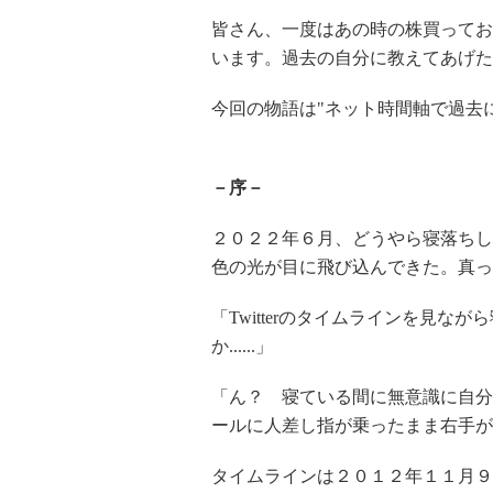
皆さん、一度はあの時の株買ってお
います。過去の自分に教えてあげた
今回の物語は"ネット時間軸で過去
－序－
２０２２年６月、どうやら寝落ちし
色の光が目に飛び込んできた。真っ
「
Twitter
のタイムラインを見ながら
か......」
「ん？ 寝ている間に無意識に自分
ールに人差し指が乗ったまま右手が
タイムラインは２０１２年１１月９