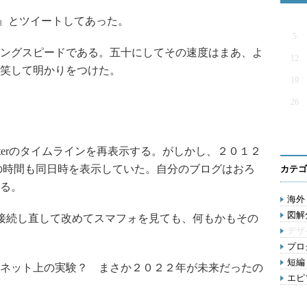
』とツイートしてあった。
5
ングスピードである。五十にしてその速度はまあ、よ
12
笑して明かりをつけた。
19
26
ter
のタイムラインを再表示する。がしかし、２０１２
の時間も同日時を表示していた。自分のブログはおろ
カテゴ
る。
海外 
図解分
接続し直して改めてスマフォを見ても、何もかもその
デザ
プロ
短編 
ネット上の実験？ まさか２０２２年が未来だったの
エピソ