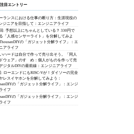
注目エントリー
ーランスにおける仕事の断り方：生涯現役の
エンジニアを目指して：エンジニアライフ
2回: 予想以上にちゃんとしている？ 330円で
る「人感センサーライト」を分解してみよ
ThousanDIYの「ガジェット分解ライフ」：エ
ニアライフ
いハードは自分で作って売り出そう。「同人
ドウェア」のすゝめ：個人がものを作って売
デジタルDIYの最前線：エンジニアライフ
回: ローエンドにもRISC-Vが！ダイソーの完全
ヤレスイヤホンを分解してみよう：
ousanDIYの「ガジェット分解ライフ」：エンジ
ライフ
ousanDIYの「ガジェット分解ライフ」：エンジ
ライフ