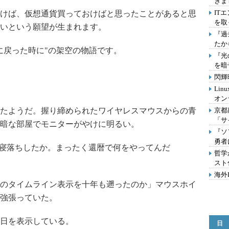
きま
IT
けば、仮想通貨買っておけばと思ったことがあると思
を取
いという願望が生まれます。
『過
たか
に戻った時に"の架空の物語です。
『光
を暗
閃輝
Lin
オン
たようだ。握り締められたワイヤレスマウスからの青
京都
「サ
暗な部屋でモニターがやけに明るい。
『ソ
勇者
寝落ちしたか。まったく還暦で何をやってんだ
哲学
スト
海外
のタイムライン表示を十年も遡ったのか」マウスホイ
強張っていた。
日を表示している。
日