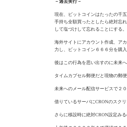
－過去実行－
現在、ビットコインはたったの千五
手持ち全額買ったとしたら絶対忘れ
して塩づけして忘れることにする。
海外サイトにアカウント作成、アカ
力し、ビットコイン６６６分を購入
後はこの行為を思い出すのに未来へ
タイムカプセル郵便だと現物の郵便
未来へのメール配信サービスで２０
借りているサーバに
CRON
のスクリ
さらに移設時に絶対
CRON
設定みる