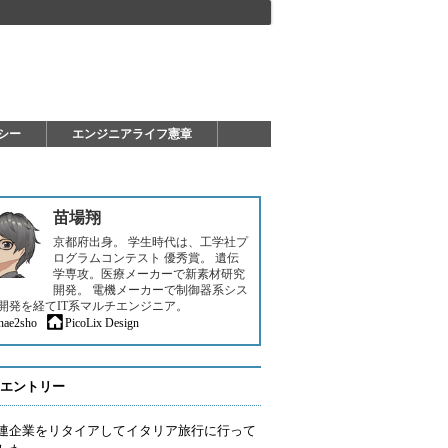
シー
エンジニアライフ憲章
苗場翔
京都府出身。 学生時代は、工学社プ
ログラムコンテスト 優秀賞。 遺伝
学専攻。医療メーカーで新素材研究
開発。 電機メーカーで制御器系シス
開発を経てIT系マルチエンジニア。
nae2sho
PicoLix Design
エントリー
関連企業をリタイアしてイタリア旅行に行って