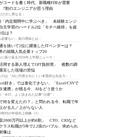
Iがコードを書く時代、新職種FDEが需要
 7割のエンジニアが思う理由
代だけ少し異なる：
割「内定期間中に学ぶべき」 未経験エンジ
自主学習のハードル2位「モチベ維持」を超
1位は？
る必要ない」派の理由とは：
通を抜いて2位に躍進したITベンダーは？
業界の就職人気企業トップ20
みに振り返る2026年上半期ニュース：
I活用する新人増えてOJT負担増」 複数の調
露呈した現場の苦悩
なのは「AIに代替されにくい本質的な自走力」：
xcel好き」では進化できない、「Excel/CSVで
タ連携」が残る今、AIをどう使うか
「＠IT」よく読まれた記事“10選”：
Iで何を変えたの？」と問われる今、転職で年
上がる人／上がらない人
AI時代の年収向上戦略（3）：
収2000万円以上が約6割」 CTO、CIOなど
クラス転職が5年で2.2倍のバブル、求められ
材像は