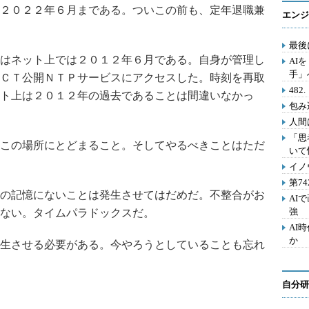
２０２２年６月まである。ついこの前も、定年退職兼
エンジ
最後
はネット上では２０１２年６月である。自身が管理し
AI
手」
ＣＴ公開ＮＴＰサービスにアクセスした。時刻を再取
48
ト上は２０１２年の過去であることは間違いなかっ
包み
人間
「思
この場所にとどまること。そしてやるべきことはただ
いて
イノ
第7
の記憶にないことは発生させてはだめだ。不整合がお
AI
強
ない。タイムパラドックスだ。
AI
か
生させる必要がある。今やろうとしていることも忘れ
自分研