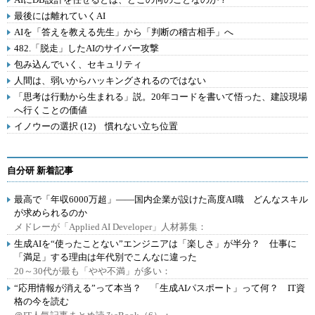
最後には離れていくAI
AIを「答えを教える先生」から「判断の稽古相手」へ
482.「脱走」したAIのサイバー攻撃
包み込んでいく、セキュリティ
人間は、弱いからハッキングされるのではない
「思考は行動から生まれる」説。20年コードを書いて悟った、建設現場
へ行くことの価値
イノウーの選択 (12) 慣れない立ち位置
自分研 新着記事
最高で「年収6000万超」――国内企業が設けた高度AI職 どんなスキル
が求められるのか
メドレーが「Applied AI Developer」人材募集：
生成AIを“使ったことない”エンジニアは「楽しさ」が半分？ 仕事に
「満足」する理由は年代別でこんなに違った
20～30代が最も「やや不満」が多い：
“応用情報が消える”って本当？ 「生成AIパスポート」って何？ IT資
格の今を読む