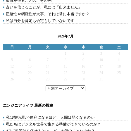
知識を得ることの、その先
占いを信じることが、私には「出来ません」
正確性や網羅性が大事、それは常に本当ですか？
私は自分を肯定も否定もしていないです
2026年7月
日
月
火
水
木
金
土
1
2
3
4
5
6
7
8
9
10
11
12
13
14
15
16
17
18
19
20
21
22
23
24
25
26
27
28
29
30
31
エンジニアライフ 最新の投稿
私は技術屋だ-便利になるほど、人間は弱くなるのか
私たちはデジタル世界で生きる準備ができているのか？
AIにDB設計を任せるとは、どこの何のことなのか？