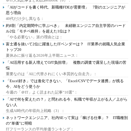
＠IT人気記事まとめ読みeBook（6）：
「AIがコードを書く時代、新職種FDEが需要増」 7割のエンジニアが
思う理由
40代だけ少し異なる：
約8割「内定期間中に学ぶべき」 未経験エンジニア自主学習のハード
ル2位「モチベ維持」を超えた1位は？
「やる必要ない」派の理由とは：
富士通を抜いて2位に躍進したITベンダーは？ IT業界の就職人気企業
トップ20
夏休みに振り返る2026年上半期ニュース：
「AI活用する新人増えてOJT負担増」 複数の調査で露呈した現場の苦
悩
重要なのは「AIに代替されにくい本質的な自走力」：
「Excel好き」では進化できない、「Excel/CSVでデータ連携」が残る
今、AIをどう使うか
今週の「＠IT」よく読まれた記事“10選”：
「AIで何を変えたの？」と問われる今、転職で年収が上がる人／上がら
ない人
生成AI時代の年収向上戦略（3）：
ネットワークエンジニア、社内SEって実は「稼げる仕事」？ IT職種別
の“単価”に明暗
ITフリーランスの平均単価ランキング：