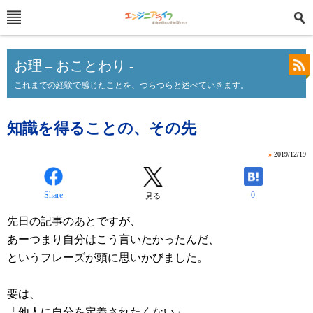
お理 – おことわり -
これまでの経験で感じたことを、つらつらと述べていきます。
知識を得ることの、その先
»
2019/12/19
Share
0
見る
先日の記事
のあとですが、
あーつまり自分はこう言いたかったんだ、
というフレーズが頭に思いかびました。
要は、
「他人に自分を定義されたくない」