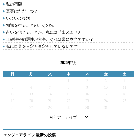
私の宿願
真実はただ一つ？
いよいよ復活
知識を得ることの、その先
占いを信じることが、私には「出来ません」
正確性や網羅性が大事、それは常に本当ですか？
私は自分を肯定も否定もしていないです
2026年7月
日
月
火
水
木
金
土
1
2
3
4
5
6
7
8
9
10
11
12
13
14
15
16
17
18
19
20
21
22
23
24
25
26
27
28
29
30
31
エンジニアライフ 最新の投稿