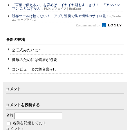
「言葉で伝える力」を育めば、イヤイヤ期もすっきり！ 「アンパン
マン ことばずかん...
PR(セガフェイブ｜HugKum)
既存ツールは捨てない！ アプリ連携で防ぐ情報のサイロ化
PR(ITmedia
エンタープライズ)
Recommended by
最新の投稿
公〇式みたいに？
健康のためには健康が必要
コンピュータの舞台裏 #15
コメント
コメントを投稿する
名前
名前を記憶しておく
コメント：