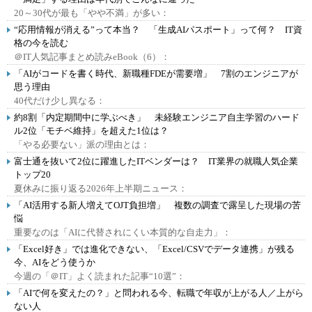
20～30代が最も「やや不満」が多い：
“応用情報が消える”って本当？ 「生成AIパスポート」って何？ IT資
格の今を読む
＠IT人気記事まとめ読みeBook（6）：
「AIがコードを書く時代、新職種FDEが需要増」 7割のエンジニアが
思う理由
40代だけ少し異なる：
約8割「内定期間中に学ぶべき」 未経験エンジニア自主学習のハード
ル2位「モチベ維持」を超えた1位は？
「やる必要ない」派の理由とは：
富士通を抜いて2位に躍進したITベンダーは？ IT業界の就職人気企業
トップ20
夏休みに振り返る2026年上半期ニュース：
「AI活用する新人増えてOJT負担増」 複数の調査で露呈した現場の苦
悩
重要なのは「AIに代替されにくい本質的な自走力」：
「Excel好き」では進化できない、「Excel/CSVでデータ連携」が残る
今、AIをどう使うか
今週の「＠IT」よく読まれた記事“10選”：
「AIで何を変えたの？」と問われる今、転職で年収が上がる人／上がら
ない人