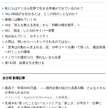
私たちはデジタル世界で生きる準備ができているのか？
AIにDB設計を任せるとは、どこの何のことなのか？
最後には離れていくAI
AIを「答えを教える先生」から「判断の稽古相手」へ
482.「脱走」したAIのサイバー攻撃
包み込んでいく、セキュリティ
人間は、弱いからハッキングされるのではない
「思考は行動から生まれる」説。20年コードを書いて悟った、建設現場
へ行くことの価値
イノウーの選択 (12) 慣れない立ち位置
第742回 結果を引き受ける
自分研 新着記事
最高で「年収6000万超」――国内企業が設けた高度AI職 どんなスキル
が求められるのか
メドレーが「Applied AI Developer」人材募集：
生成AIを“使ったことない”エンジニアは「楽しさ」が半分？ 仕事に
「満足」する理由は年代別でこんなに違った