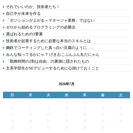
それでいいのか、技術者たち！
自己中が未来を作る
「ポジションが上がる＝マネージャ業務」ではない
ゼロから始めるプログラミングの必勝法
選ばれるための3要素
技術者が起業するために必要な本当のスキルとは
鋼鉄でコーティングした真っ白い豆腐のように……
みんな知ってるかにゃ？ げきおこぷんぷん丸だにゃん
「勤務時間の2割は自由」の裏側に隠されたもの
文系学部生がSEデビューするために心掛けておくこと
2026年7月
日
月
火
水
木
金
土
1
2
3
4
5
6
7
8
9
10
11
12
13
14
15
16
17
18
19
20
21
22
23
24
25
26
27
28
29
30
31