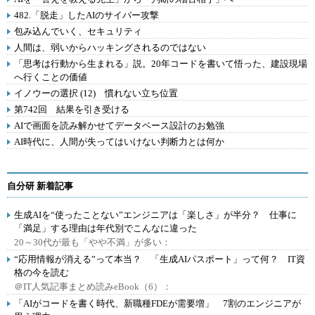
482.「脱走」したAIのサイバー攻撃
包み込んでいく、セキュリティ
人間は、弱いからハッキングされるのではない
「思考は行動から生まれる」説。20年コードを書いて悟った、建設現場
へ行くことの価値
イノウーの選択 (12) 慣れない立ち位置
第742回 結果を引き受ける
AIで画面を読み解かせてデータベース設計のお勉強
AI時代に、人間が失ってはいけない判断力とは何か
自分研 新着記事
生成AIを“使ったことない”エンジニアは「楽しさ」が半分？ 仕事に
「満足」する理由は年代別でこんなに違った
20～30代が最も「やや不満」が多い：
“応用情報が消える”って本当？ 「生成AIパスポート」って何？ IT資
格の今を読む
＠IT人気記事まとめ読みeBook（6）：
「AIがコードを書く時代、新職種FDEが需要増」 7割のエンジニアが