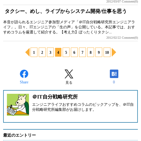
2012/03/07
Comment(0)
タクシー、めし、ライブからシステム開発/仕事を思う
本音が語られるエンジニア参加型メディア「＠IT自分戦略研究所エンジニアラ
イフ」。日々、ITエンジニアの「生の声」を公開している。本記事では、おす
すめコラムを厳選して紹介する。【考え力】ぼったくりタクシ...
2012/02/22
Comment(0)
1
2
3
4
5
6
7
8
9
10
Share
0
見る
＠IT自分戦略研究所
エンジニアライフおすすめコラムのピックアップを、
＠IT自
分戦略研究所編集部
がお届けします。
最近のエントリー