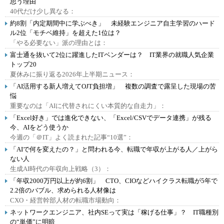
思う理由
40代だけ少し異なる：
約8割「内定期間中に学ぶべき」 未経験エンジニア自主学習のハード
ル2位「モチベ維持」を超えた1位は？
「やる必要ない」派の理由とは：
富士通を抜いて2位に躍進したITベンダーは？ IT業界の就職人気企業
トップ20
夏休みに振り返る2026年上半期ニュース：
「AI活用する新人増えてOJT負担増」 複数の調査で露呈した現場の苦
悩
重要なのは「AIに代替されにくい本質的な自走力」：
「Excel好き」では進化できない、「Excel/CSVでデータ連携」が残る
今、AIをどう使うか
今週の「＠IT」よく読まれた記事“10選”：
「AIで何を変えたの？」と問われる今、転職で年収が上がる人／上がら
ない人
生成AI時代の年収向上戦略（3）：
「年収2000万円以上が約6割」 CTO、CIOなどハイクラス転職が5年で
2.2倍のバブル、求められる人材像は
CXO・経営幹部人材の転職市場動向：
ネットワークエンジニア、社内SEって実は「稼げる仕事」？ IT職種別
の“単価”に明暗