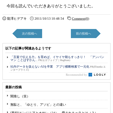
今回も読んでいただきありがとうございました。
龍澤ヒデアキ
2011/10/13 10:48:54
Comment(0)
次の投稿へ
前の投稿へ
以下の記事が関連あるようです
「言葉で伝える力」を育めば、イヤイヤ期もすっきり！ 「アンパン
マン ことばずかん...
PR(セガフェイブ｜HugKum)
社内データを扱えないAIを卒業 アプリ横断検索で一元化
PR(ITmedia エ
ンタープライズ)
Recommended by
最新の投稿
闇推し（笑）
無駄と、「ゆとり、アソビ」との違い
[再録]エンジニアとオサレ（24） 愛されキャラとは（２）