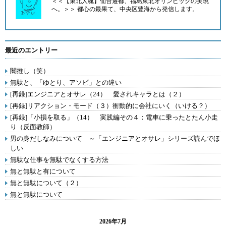
＜＜【東北人魂】仙台遷都、福島東北オリンピックの実現
へ。＞＞ 都心の最果て、中央区豊海から発信します。
最近のエントリー
闇推し（笑）
無駄と、「ゆとり、アソビ」との違い
[再録]エンジニアとオサレ（24） 愛されキャラとは（２）
[再録]リアクション・モード（３）衝動的に会社にいく（いける？）
[再録]「小損を取る」（14） 実践編その４：電車に乗ったとたん小走
り（反面教師）
男の身だしなみについて ～「エンジニアとオサレ」シリーズ読んでほ
しい
無駄な仕事を無駄でなくする方法
無と無駄と有について
無と無駄について（２）
無と無駄について
2026年7月