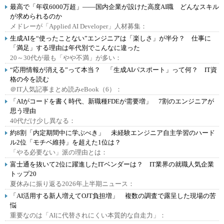
最高で「年収6000万超」――国内企業が設けた高度AI職 どんなスキル
が求められるのか
メドレーが「Applied AI Developer」人材募集：
生成AIを“使ったことない”エンジニアは「楽しさ」が半分？ 仕事に
「満足」する理由は年代別でこんなに違った
20～30代が最も「やや不満」が多い：
“応用情報が消える”って本当？ 「生成AIパスポート」って何？ IT資
格の今を読む
＠IT人気記事まとめ読みeBook（6）：
「AIがコードを書く時代、新職種FDEが需要増」 7割のエンジニアが
思う理由
40代だけ少し異なる：
約8割「内定期間中に学ぶべき」 未経験エンジニア自主学習のハード
ル2位「モチベ維持」を超えた1位は？
「やる必要ない」派の理由とは：
富士通を抜いて2位に躍進したITベンダーは？ IT業界の就職人気企業
トップ20
夏休みに振り返る2026年上半期ニュース：
「AI活用する新人増えてOJT負担増」 複数の調査で露呈した現場の苦
悩
重要なのは「AIに代替されにくい本質的な自走力」：