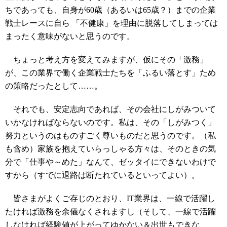
ちであっても、自身が60歳（あるいは65歳？）までの企業
戦士レースに自ら 「不健康」を理由に脱落してしまっては
まったく意味がないと思うのです。
ちょっと考え方を変えてみますが、仮にその「激務」
が、この業界で働く企業戦士たちを「ふるい落とす」ため
の策略だったとして……。
それでも、安定志向であれば、その会社にしがみついて
いかなければならないのです。私は、その「しがみつく」
努力というのはものすごく尊いものだと思うのです。（私
も含め）家族を抱えていらっしゃる方々は、そのときの気
分で「仕事や～めた」なんて、ゼッタイにできないわけで
すから（すでに退路は断たれているといってよい）。
皆さまがよくご存じのとおり、IT業界は、一線で活躍し
たければ激務を余儀なくされますし（そして、一線で活躍
しなければ経験値が上がってゆかない＆出世もできな