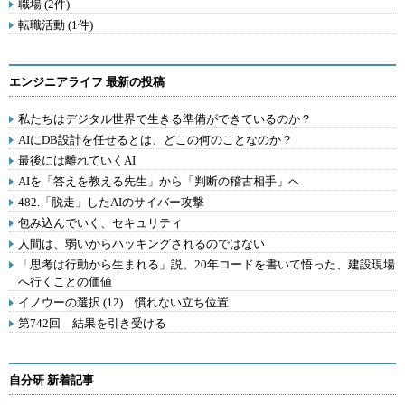
職場 (2件)
転職活動 (1件)
エンジニアライフ 最新の投稿
私たちはデジタル世界で生きる準備ができているのか？
AIにDB設計を任せるとは、どこの何のことなのか？
最後には離れていくAI
AIを「答えを教える先生」から「判断の稽古相手」へ
482.「脱走」したAIのサイバー攻撃
包み込んでいく、セキュリティ
人間は、弱いからハッキングされるのではない
「思考は行動から生まれる」説。20年コードを書いて悟った、建設現場
へ行くことの価値
イノウーの選択 (12) 慣れない立ち位置
第742回 結果を引き受ける
自分研 新着記事