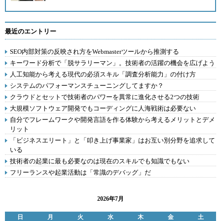
最近のエントリー
SEO内部対策の反映され方をWebmasterツールから推測する
キーワード分析で「脱サラリーマン」。技術者の活躍の機会を広げよう
人工知能から考える現代の必須スキル「調査分析能力」の付け方
システムのパフォーマンスチューニングしてますか？
クラウドとセットで技術者のパワーを異常に進化させる2つの技術
大規模ソフトウェア開発でもコーディングに人海戦術は必要ない
自分でフレームワークや開発言語を作る体験から考えるメリットとデメ
リット
「ビジネスエリート」と「叩き上げ事業家」はお互い別分野を追求して
いる
技術者の起業に最も必要なのは現在のスキルでも知識でもない
フリーランスや起業活動は「常識のデバッグ」だ
2026年7月
日
月
火
水
木
金
土