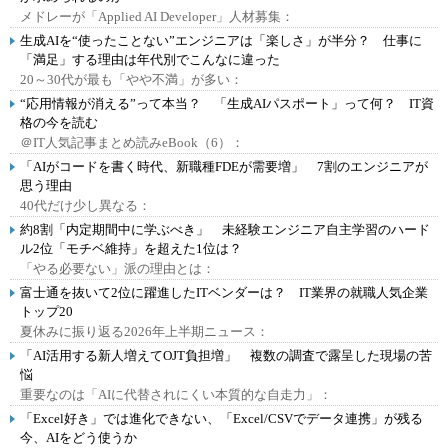
メドレーが「Applied AI Developer」人材募集：
生成AIを“使ったことない”エンジニアは「楽しさ」が半分？ 仕事に
「満足」する理由は年代別でこんなに違った
20～30代が最も「やや不満」が多い：
“応用情報が消える”って本当？ 「生成AIパスポート」って何？ IT資
格の今を読む
＠IT人気記事まとめ読みeBook（6）：
「AIがコードを書く時代、新職種FDEが需要増」 7割のエンジニアが
思う理由
40代だけ少し異なる：
約8割「内定期間中に学ぶべき」 未経験エンジニア自主学習のハード
ル2位「モチベ維持」を超えた1位は？
「やる必要ない」派の理由とは：
富士通を抜いて2位に躍進したITベンダーは？ IT業界の就職人気企業
トップ20
夏休みに振り返る2026年上半期ニュース：
「AI活用する新人増えてOJT負担増」 複数の調査で露呈した現場の苦
悩
重要なのは「AIに代替されにくい本質的な自走力」：
「Excel好き」では進化できない、「Excel/CSVでデータ連携」が残る
今、AIをどう使うか