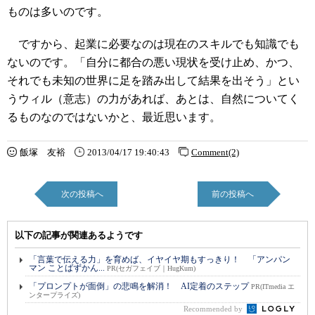
ものは多いのです。
ですから、起業に必要なのは現在のスキルでも知識でも
ないのです。「自分に都合の悪い現状を受け止め、かつ、
それでも未知の世界に足を踏み出して結果を出そう」とい
うウィル（意志）の力があれば、あとは、自然についてく
るものなのではないかと、最近思います。
飯塚 友裕
2013/04/17 19:40:43
Comment(2)
次の投稿へ
前の投稿へ
以下の記事が関連あるようです
「言葉で伝える力」を育めば、イヤイヤ期もすっきり！ 「アンパン
マン ことばずかん...
PR(セガフェイブ｜HugKum)
「プロンプトが面倒」の悲鳴を解消！ AI定着のステップ
PR(ITmedia エ
ンタープライズ)
Recommended by