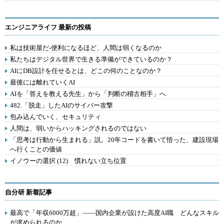
エンジニアライフ 最新の投稿
私は技術屋だ-便利になるほど、人間は弱くなるのか
私たちはデジタル世界で生きる準備ができているのか？
AIにDB設計を任せるとは、どこの何のことなのか？
最後には離れていくAI
AIを「答えを教える先生」から「判断の稽古相手」へ
482.「脱走」したAIのサイバー攻撃
包み込んでいく、セキュリティ
人間は、弱いからハッキングされるのではない
「思考は行動から生まれる」説。20年コードを書いて悟った、建設現場
へ行くことの価値
イノウーの選択 (12) 慣れない立ち位置
自分研 新着記事
最高で「年収6000万超」――国内企業が設けた高度AI職 どんなスキル
が求められるのか