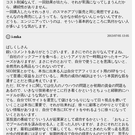
コスト削減なんて、一回効果が出たら、それが常識になってしまうんだか
ら、継続性がありません。
一回購入したらそれっきり、のスマホアプリ販売と同じ発想ですよね。
そんなのを商売にしようっても、なかなか続かないんじゃないんですか。
どうも、エンジニアっていうのは、そういう基本的なところに気付かない人
が多いような気がします。
2013/07/05 13:05
i-zuka
ばしくしさん
鋭いコメントをありがとうございます。まさにそのとおりなんですよね。
「自社のドックフードを食べる」というアメリカで一時期はやったキーフレ
ーズがありますが、まさにそのとおりで、自分で使うことを意識しないと、
全然売れる商品もつくれないのです。
SEO対策とかでも、本当に出来る人は自分でアフィリエイト用のHPをつく
って普通に収益を上げているし、商売の成功の秘訣はそういう本質的な筋を
通すことだと僕は考えています。
ただ、ECサイトに関しては仕入のノウハウの問題とか初期の資金の問題も
あるので、いきなり技術者がそこに行き着くかというとちょっと経験的にハ
ードルが高いような気がします。
でも、自分でECサイトを運営して儲けるつもりになって日々視点を磨いて
いくことは本当に重要で、それが出来れば、徐々に顧客とのやりとりで足り
ない情報があつまり、自分で本当にECサイトをやれるように徐々になって
いくとおもいます。
某投資の番組でどういう人が起業家として成功するかというと、「おちょこ
でプールの水を汲み出せる人」と言った人がいますが、まさにそれだとおも
います。最初は経験がなくて厳しくても、やるんだときめたら突っ走る意志
が今の技術者には足りず、短期的視点で自分の得意なものだけ見て、苦手な