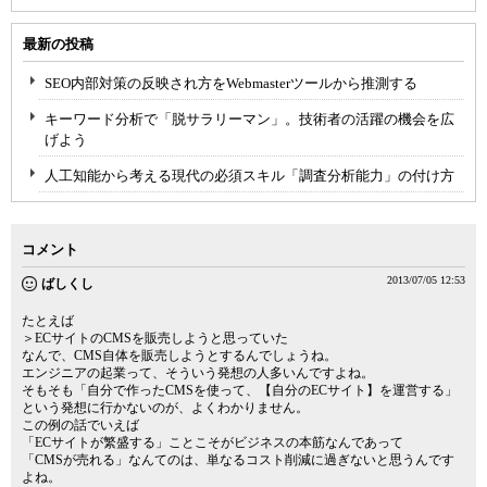
最新の投稿
SEO内部対策の反映され方をWebmasterツールから推測する
キーワード分析で「脱サラリーマン」。技術者の活躍の機会を広
げよう
人工知能から考える現代の必須スキル「調査分析能力」の付け方
コメント
2013/07/05 12:53
ばしくし
たとえば
＞ECサイトのCMSを販売しようと思っていた
なんで、CMS自体を販売しようとするんでしょうね。
エンジニアの起業って、そういう発想の人多いんですよね。
そもそも「自分で作ったCMSを使って、【自分のECサイト】を運営する」
という発想に行かないのが、よくわかりません。
この例の話でいえば
「ECサイトが繁盛する」ことこそがビジネスの本筋なんであって
「CMSが売れる」なんてのは、単なるコスト削減に過ぎないと思うんです
よね。