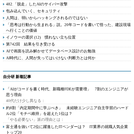
482.「脱走」したAIのサイバー攻撃
包み込んでいく、セキュリティ
人間は、弱いからハッキングされるのではない
「思考は行動から生まれる」説。20年コードを書いて悟った、建設現場
へ行くことの価値
イノウーの選択 (12) 慣れない立ち位置
第742回 結果を引き受ける
AIで画面を読み解かせてデータベース設計のお勉強
AI時代に、人間が失ってはいけない判断力とは何か
自分研 新着記事
「AIがコードを書く時代、新職種FDEが需要増」 7割のエンジニアが
思う理由
40代だけ少し異なる：
約8割「内定期間中に学ぶべき」 未経験エンジニア自主学習のハード
ル2位「モチベ維持」を超えた1位は？
「やる必要ない」派の理由とは：
富士通を抜いて2位に躍進したITベンダーは？ IT業界の就職人気企業
トップ20