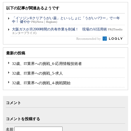
以下の記事が関連あるようです
「イソジン®クリアうがい薬」といっしょに「うがいパワー」で一年
中！ 健やか
PR(iNova｜Hugkum)
大阪ガスが月2000時間の共有作業を削減！ 現場のAI活用術
PR(ITmedia
エンタープライズ)
Recommended by
最新の投稿
32歳、IT業界への挑戦_6-応用情報技術者
32歳、IT業界への挑戦_5-求人
32歳、IT業界への挑戦_4-挑戦開始
コメント
コメントを投稿する
名前