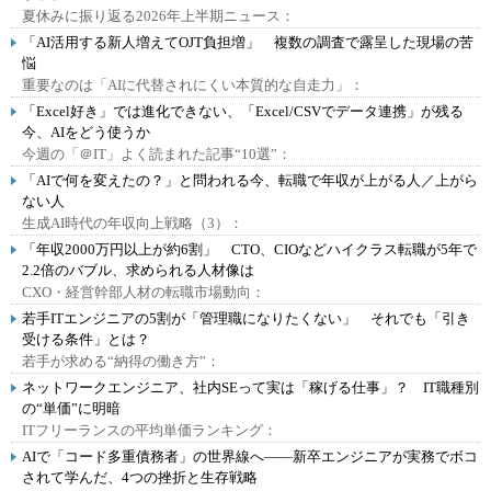
夏休みに振り返る2026年上半期ニュース：
「AI活用する新人増えてOJT負担増」 複数の調査で露呈した現場の苦
悩
重要なのは「AIに代替されにくい本質的な自走力」：
「Excel好き」では進化できない、「Excel/CSVでデータ連携」が残る
今、AIをどう使うか
今週の「＠IT」よく読まれた記事“10選”：
「AIで何を変えたの？」と問われる今、転職で年収が上がる人／上がら
ない人
生成AI時代の年収向上戦略（3）：
「年収2000万円以上が約6割」 CTO、CIOなどハイクラス転職が5年で
2.2倍のバブル、求められる人材像は
CXO・経営幹部人材の転職市場動向：
若手ITエンジニアの5割が「管理職になりたくない」 それでも「引き
受ける条件」とは？
若手が求める“納得の働き方”：
ネットワークエンジニア、社内SEって実は「稼げる仕事」？ IT職種別
の“単価”に明暗
ITフリーランスの平均単価ランキング：
AIで「コード多重債務者」の世界線へ――新卒エンジニアが実務でボコ
されて学んだ、4つの挫折と生存戦略