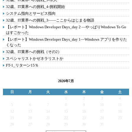
32歳、IT業界への挑戦_4-挑戦開始
システム指向とサービス指向
32歳、IT業界への挑戦_3――ここからはじまる物語
【レポート】Windows Developer Days_day 2 ―やっぱりWindows To Go
はすごかった
【レポート】Windows Developer Days_day 1―Windows アプリを作りた
くなった
32歳、IT業界への挑戦（その2）
スペシャリストかゼネラリストか
FT-1_リターン15％
2026年7月
日
月
火
水
木
金
土
1
2
3
4
5
6
7
8
9
10
11
12
13
14
15
16
17
18
19
20
21
22
23
24
25
26
27
28
29
30
31