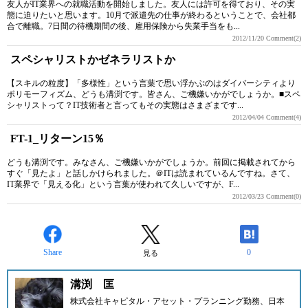
友人がIT業界への就職活動を開始しました。友人には許可を得ており、その実
態に迫りたいと思います。10月で派遣先の仕事が終わるということで、会社都
合で離職。7日間の待機期間の後、雇用保険から失業手当をも...
2012/11/20
Comment(2)
スペシャリストかゼネラリストか
【スキルの粒度】「多様性」という言葉で思い浮かぶのはダイバーシティより
ポリモーフィズム、どうも溝渕です。皆さん、ご機嫌いかがでしょうか。■スペ
シャリストって？IT技術者と言ってもその実態はさまざまです...
2012/04/04
Comment(4)
FT-1_リターン15％
どうも溝渕です。みなさん、ご機嫌いかがでしょうか。前回に掲載されてから
すぐ「見たよ」と話しかけられました。＠ITは読まれているんですね。さて、
IT業界で「見える化」という言葉が使われて久しいですが、F...
2012/03/23
Comment(0)
Share
0
見る
溝渕 匡
株式会社キャピタル・アセット・プランニング勤務、日本