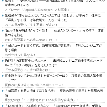
最高で「年収6000万超」――国内企業が設けた高度AI職 どんなスキル
が求められるのか
メドレーが「Applied AI Developer」人材募集：
生成AIを“使ったことない”エンジニアは「楽しさ」が半分？ 仕事に
「満足」する理由は年代別でこんなに違った
20～30代が最も「やや不満」が多い：
“応用情報が消える”って本当？ 「生成AIパスポート」って何？ IT資
格の今を読む
＠IT人気記事まとめ読みeBook（6）：
「AIがコードを書く時代、新職種FDEが需要増」 7割のエンジニアが
思う理由
40代だけ少し異なる：
約8割「内定期間中に学ぶべき」 未経験エンジニア自主学習のハード
ル2位「モチベ維持」を超えた1位は？
「やる必要ない」派の理由とは：
富士通を抜いて2位に躍進したITベンダーは？ IT業界の就職人気企業
トップ20
夏休みに振り返る2026年上半期ニュース：
「AI活用する新人増えてOJT負担増」 複数の調査で露呈した現場の苦
悩
重要なのは「AIに代替されにくい本質的な自走力」：
「Excel好き」では進化できない、「Excel/CSVでデータ連携」が残る