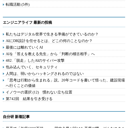
転職活動 (5件)
エンジニアライフ 最新の投稿
私たちはデジタル世界で生きる準備ができているのか？
AIにDB設計を任せるとは、どこの何のことなのか？
最後には離れていくAI
AIを「答えを教える先生」から「判断の稽古相手」へ
482.「脱走」したAIのサイバー攻撃
包み込んでいく、セキュリティ
人間は、弱いからハッキングされるのではない
「思考は行動から生まれる」説。20年コードを書いて悟った、建設現場
へ行くことの価値
イノウーの選択 (12) 慣れない立ち位置
第742回 結果を引き受ける
自分研 新着記事