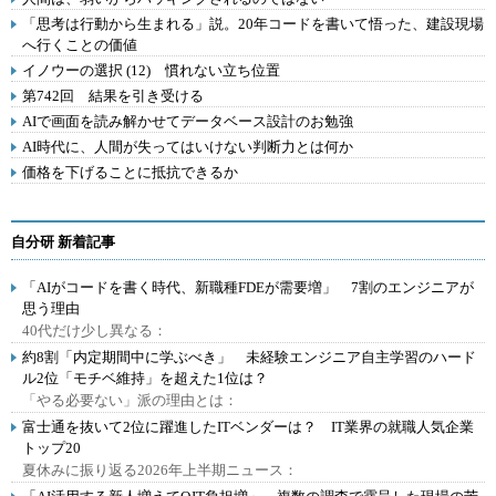
「思考は行動から生まれる」説。20年コードを書いて悟った、建設現場
へ行くことの価値
イノウーの選択 (12) 慣れない立ち位置
第742回 結果を引き受ける
AIで画面を読み解かせてデータベース設計のお勉強
AI時代に、人間が失ってはいけない判断力とは何か
価格を下げることに抵抗できるか
自分研 新着記事
「AIがコードを書く時代、新職種FDEが需要増」 7割のエンジニアが
思う理由
40代だけ少し異なる：
約8割「内定期間中に学ぶべき」 未経験エンジニア自主学習のハード
ル2位「モチベ維持」を超えた1位は？
「やる必要ない」派の理由とは：
富士通を抜いて2位に躍進したITベンダーは？ IT業界の就職人気企業
トップ20
夏休みに振り返る2026年上半期ニュース：