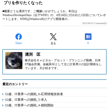
プリを作りたくなった
■概要どうも溝渕です、ご機嫌いかがでしょうか。本日は
WindowsDeveloperDays（以下WDD）の、4月24日に行われた1日目についてレポ
ートします。WDDはWindows向けアプリ開発者の...
2012/04/25
Comment(0)
Share
0
見る
溝渕 匡
株式会社キャピタル・アセット・プランニング勤務、日本
FP協会所属。金融系SEとして主に計算周りの設計開発をし
ています。犬が好きです。
最近のエントリー
32歳、IT業界への挑戦_6-応用情報技術者
32歳、IT業界への挑戦_5-求人
32歳、IT業界への挑戦_4-挑戦開始