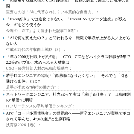
「AI活用する新人増えてOJT負担増」 複数の調査で露呈した現場の苦
悩
重要なのは「AIに代替されにくい本質的な自走力」：
「Excel好き」では進化できない、「Excel/CSVでデータ連携」が残る
今、AIをどう使うか
今週の「＠IT」よく読まれた記事“10選”：
「AIで何を変えたの？」と問われる今、転職で年収が上がる人／上がら
ない人
生成AI時代の年収向上戦略（3）：
「年収2000万円以上が約6割」 CTO、CIOなどハイクラス転職が5年で
2.2倍のバブル、求められる人材像は
CXO・経営幹部人材の転職市場動向：
若手ITエンジニアの5割が「管理職になりたくない」 それでも「引き
受ける条件」とは？
若手が求める“納得の働き方”：
ネットワークエンジニア、社内SEって実は「稼げる仕事」？ IT職種別
の“単価”に明暗
ITフリーランスの平均単価ランキング：
AIで「コード多重債務者」の世界線へ――新卒エンジニアが実務でボコ
されて学んだ、4つの挫折と生存戦略
技育祭2026【春】：