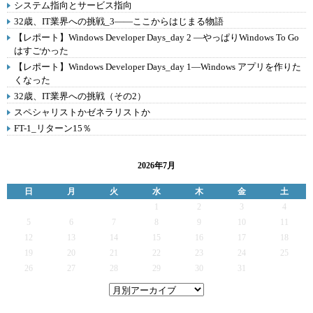
システム指向とサービス指向
32歳、IT業界への挑戦_3――ここからはじまる物語
【レポート】Windows Developer Days_day 2 ―やっぱりWindows To Go
はすごかった
【レポート】Windows Developer Days_day 1―Windows アプリを作りた
くなった
32歳、IT業界への挑戦（その2）
スペシャリストかゼネラリストか
FT-1_リターン15％
2026年7月
日
月
火
水
木
金
土
1
2
3
4
5
6
7
8
9
10
11
12
13
14
15
16
17
18
19
20
21
22
23
24
25
26
27
28
29
30
31