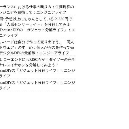
ーランスにおける仕事の断り方：生涯現役の
エンジニアを目指して：エンジニアライフ
2回: 予想以上にちゃんとしている？ 330円で
る「人感センサーライト」を分解してみよ
ThousanDIYの「ガジェット分解ライフ」：エ
ニアライフ
いハードは自分で作って売り出そう。「同人
ドウェア」のすゝめ：個人がものを作って売
デジタルDIYの最前線：エンジニアライフ
回: ローエンドにもRISC-Vが！ダイソーの完全
ヤレスイヤホンを分解してみよう：
ousanDIYの「ガジェット分解ライフ」：エンジ
ライフ
ousanDIYの「ガジェット分解ライフ」：エンジ
ライフ