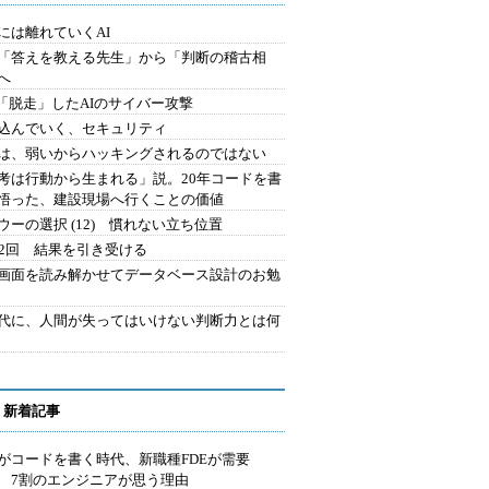
には離れていくAI
を「答えを教える先生」から「判断の稽古相
へ
2.「脱走」したAIのサイバー攻撃
込んでいく、セキュリティ
は、弱いからハッキングされるのではない
考は行動から生まれる」説。20年コードを書
悟った、建設現場へ行くことの価値
ウーの選択 (12) 慣れない立ち位置
42回 結果を引き受ける
で画面を読み解かせてデータベース設計のお勉
時代に、人間が失ってはいけない判断力とは何
 新着記事
Iがコードを書く時代、新職種FDEが需要
 7割のエンジニアが思う理由