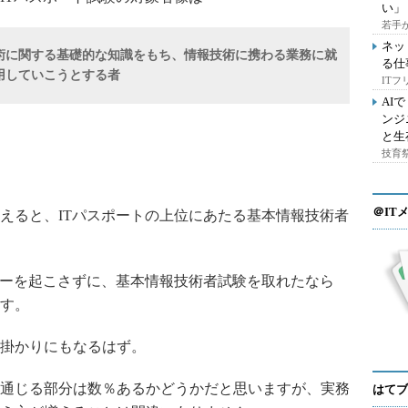
い」
若手
ネッ
術に関する基礎的な知識をもち、情報技術に携わる業務に就
る仕
用していこうとする者
IT
AI
ンジ
と生
技育祭
＠IT
えると、ITパスポートの上位にあたる基本情報技術者
ーを起こさずに、基本情報技術者試験を取れたなら
す。
掛かりにもなるはず。
通じる部分は数％あるかどうかだと思いますが、実務
はてブ