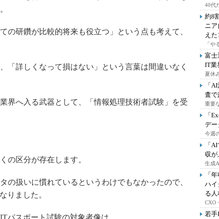
40
。
約8
ニア
ての研鑽が比較的将来も役立つ」という点も考えて、
えた
「や
富士
IT
、「詳しくなって損はない」という言葉は間違いなく
夏休
「A
査で
業界へ入る武器として、「情報処理技術者試験」を受
重要
「E
デー
今週の
「A
収が
くの区分が存在します。
生成
「年
タの扱いに慣れているというわけでもなかったので、
ハイ
る人
になりました。
CX
若手
Tパスポート試験の対象者像は