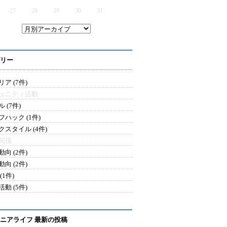
27
28
29
30
31
リー
ア (7件)
ュニティ活動
 (7件)
フハック (1件)
クスタイル (4件)
関係
向 (2件)
向 (2件)
(1件)
動 (5件)
ニアライフ 最新の投稿