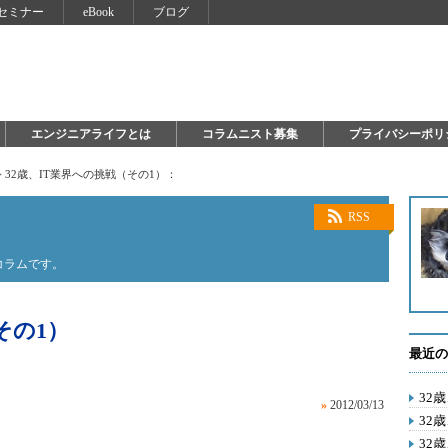
セミナー
eBook
ブログ
エンジニアライフとは
コラムニスト募集
プライバシーポリ
>
32歳、IT業界への挑戦（その1）：
RSS
コラムです。
その1）
最近の
32
»
2012/03/13
32
32