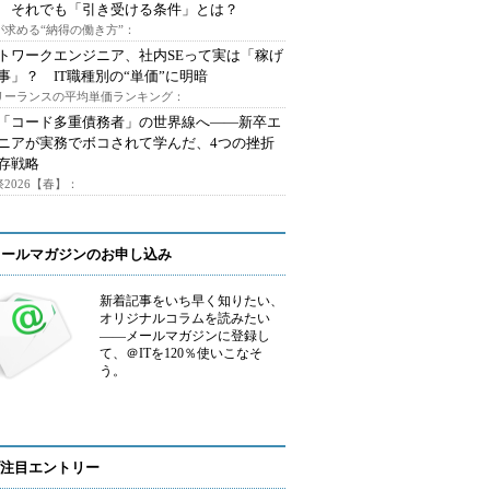
 それでも「引き受ける条件」とは？
が求める“納得の働き方”：
トワークエンジニア、社内SEって実は「稼げ
事」？ IT職種別の“単価”に明暗
フリーランスの平均単価ランキング：
で「コード多重債務者」の世界線へ――新卒エ
ニアが実務でボコされて学んだ、4つの挫折
存戦略
2026【春】：
メールマガジンのお申し込み
新着記事をいち早く知りたい、
オリジナルコラムを読みたい
――メールマガジンに登録し
て、＠ITを120％使いこなそ
う。
注目エントリー