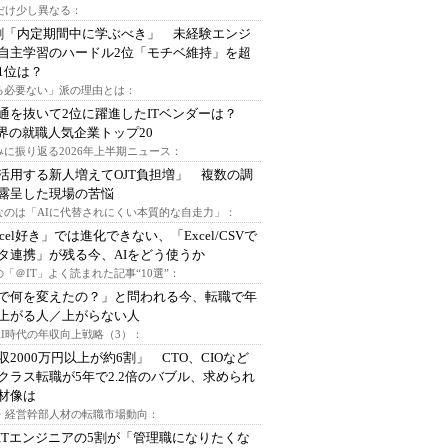
代だけ少し異なる：
割「内定期間中に学ぶべき」 未経験エンジ
自主学習のハードル2位「モチベ維持」を超
1位は？
る必要ない」派の理由とは：
通を抜いて2位に躍進したITベンダーは？
業界の就職人気企業トップ20
みに振り返る2026年上半期ニュース：
I活用する新人増えてOJT負担増」 複数の調
露呈した現場の苦悩
なのは「AIに代替されにくい本質的な自走力」：
xcel好き」では進化できない、「Excel/CSVで
タ連携」が残る今、AIをどう使うか
「＠IT」よく読まれた記事“10選”：
Iで何を変えたの？」と問われる今、転職で年
上がる人／上がらない人
AI時代の年収向上戦略（3）：
収2000万円以上が約6割」 CTO、CIOなど
クラス転職が5年で2.2倍のバブル、求められ
材像は
O・経営幹部人材の転職市場動向：
ITエンジニアの5割が「管理職になりたくな