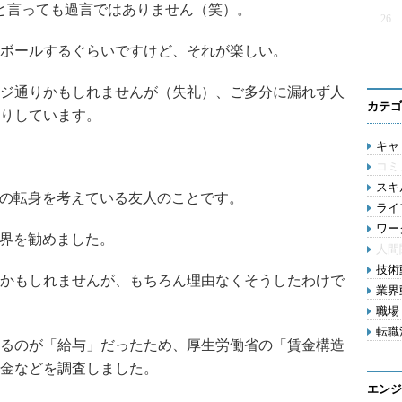
と言っても過言ではありません（笑）。
26
ボールするぐらいですけど、それが楽しい。
ジ通りかもしれませんが（失礼）、ご多分に漏れず人
カテゴ
りしています。
キャリ
コミ
スキル
の転身を考えている友人のことです。
ライ
ワー
界を勧めました。
人間
技術動
かもしれませんが、もちろん理由なくそうしたわけで
業界動
職場 
転職活
るのが「給与」だったため、厚生労働省の「賃金構造
金などを調査しました。
エンジ