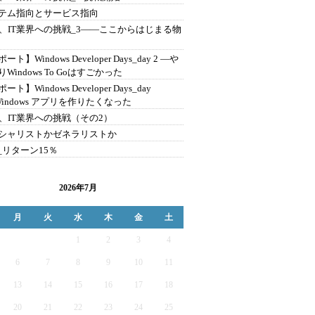
テム指向とサービス指向
歳、IT業界への挑戦_3――ここからはじまる物
ート】Windows Developer Days_day 2 ―や
Windows To Goはすごかった
ート】Windows Developer Days_day
Windows アプリを作りたくなった
歳、IT業界への挑戦（その2）
シャリストかゼネラリストか
1_リターン15％
2026年7月
月
火
水
木
金
土
1
2
3
4
6
7
8
9
10
11
13
14
15
16
17
18
20
21
22
23
24
25