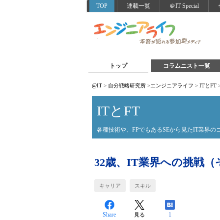
TOP
連載一覧
＠IT Special
トップ
コラムニスト一覧
@IT
>
自分戦略研究所
>
エンジニアライフ
>
ITとFT
ITとFT
各種技術や、FPでもあるSEから見たIT業界の
32歳、IT業界への挑戦（
キャリア
スキル
Share
1
見る