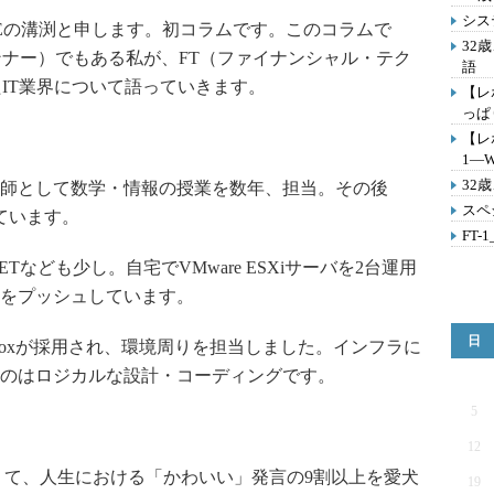
シス
Eの溝渕と申します。初コラムです。このコラムで
32
ンナー）でもある私が、FT（ファイナンシャル・テク
語
たIT業界について語っていきます。
【レポ
っぱり
【レポ
1―
32
師として数学・情報の授業を数年、担当。その後
スペ
ています。
FT-
ETなども少し。自宅でVMware ESXiサーバを2台運用
をプッシュしています。
日
lBoxが採用され、環境周りを担当しました。インフラに
のはロジカルな設計・コーディングです。
5
12
て、人生における「かわいい」発言の9割以上を愛犬
19