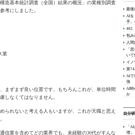
構造基本統計調査（全国）結果の概況」の業種別調査
最後
参考にしました。
AI
手」
48
包み
人間
「思
ス業
いて
イノ
第7
AI
強
AI
、まずまず良い位置です。もちろんこれが、単位時間
か
慮しなくてはなりません。
められないと考える人もいますが、これが天職と思え
自分研
。
「A
信業を含めてどの業界でも、未経験の30代がすんな
増」