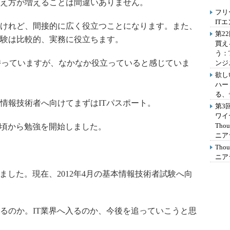
え方が増えることは間違いありません。
フリ
IT
けれど、間接的に広く役立つことになります。また、
第2
験は比較的、実務に役立ちます。
買え
う：
持っていますが、なかなか役立っていると感じていま
ンジ
欲し
ハー
る、
報技術者へ向けてまずはITパスポート。
第3
ワイ
Th
末頃から勉強を開始しました。
ニア
Th
ニア
した。現在、2012年4月の基本情報技術者試験へ向
のか。IT業界へ入るのか、今後を追っていこうと思