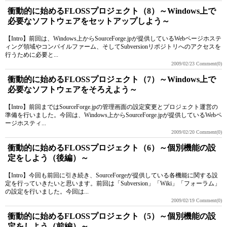
衝動的に始めるFLOSSプロジェクト（8）～Windows上で
必要なソフトウェアをセットアップしよう～
【Intro】前回は、Windows上からSourceForge.jpが提供しているWebページホステ
ィング領域やコンパイルファーム、そしてSubversionリポジトリへのアクセスを
行うために必要と...
2009/02/23
Comment(0)
衝動的に始めるFLOSSプロジェクト（7）～Windows上で
必要なソフトウェアをそろえよう～
【Intro】前回まではSourceForge.jpの管理画面の設定変更とプロジェクト運営の
準備を行いました。今回は、Windows上からSourceForge.jpが提供しているWebペ
ージホスティ...
2009/02/20
Comment(0)
衝動的に始めるFLOSSプロジェクト（6）～個別機能の設
定をしよう（後編）～
【Intro】今回も前回に引き続き、SourceForgeが提供している各機能に関する設
定を行っていきたいと思います。前回は「Subversion」「Wiki」「フォーラム」
の設定を行いました。今回は...
2009/02/19
Comment(0)
衝動的に始めるFLOSSプロジェクト（5）～個別機能の設
定をしよう（前編）～