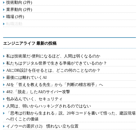
技術動向 (2件)
業界動向 (2件)
職場 (3件)
転職活動
エンジニアライフ 最新の投稿
私は技術屋だ-便利になるほど、人間は弱くなるのか
私たちはデジタル世界で生きる準備ができているのか？
AIにDB設計を任せるとは、どこの何のことなのか？
最後には離れていくAI
AIを「答えを教える先生」から「判断の稽古相手」へ
482.「脱走」したAIのサイバー攻撃
包み込んでいく、セキュリティ
人間は、弱いからハッキングされるのではない
「思考は行動から生まれる」説。20年コードを書いて悟った、建設現場
へ行くことの価値
イノウーの選択 (12) 慣れない立ち位置