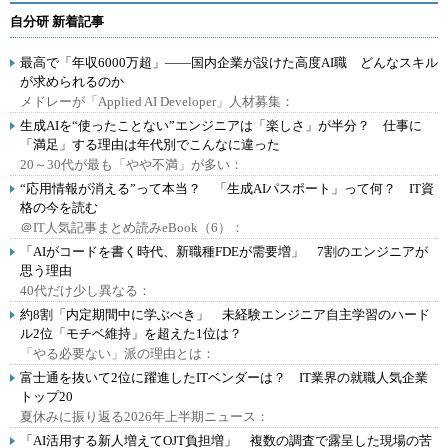
自分研 新着記事
最高で「年収6000万超」――国内企業が設けた高度AI職 どんなスキル
が求められるのか
メドレーが「Applied AI Developer」人材募集：
生成AIを“使ったことない”エンジニアは「楽しさ」が半分？ 仕事に
「満足」する理由は年代別でこんなに違った
20～30代が最も「やや不満」が多い：
“応用情報が消える”って本当？ 「生成AIパスポート」って何？ IT資
格の今を読む
＠IT人気記事まとめ読みeBook（6）：
「AIがコードを書く時代、新職種FDEが需要増」 7割のエンジニアが
思う理由
40代だけ少し異なる：
約8割「内定期間中に学ぶべき」 未経験エンジニア自主学習のハード
ル2位「モチベ維持」を超えた1位は？
「やる必要ない」派の理由とは：
富士通を抜いて2位に躍進したITベンダーは？ IT業界の就職人気企業
トップ20
夏休みに振り返る2026年上半期ニュース：
「AI活用する新人増えてOJT負担増」 複数の調査で露呈した現場の苦