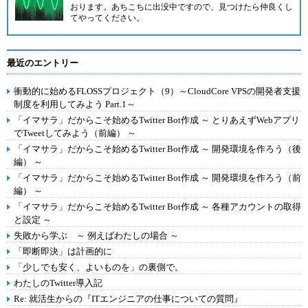
おります。あちこちに出没中ですので、見つけたら仲良くし
てやってください。
最近のエントリー
衝動的に始めるFLOSSプロジェクト（9）～CloudCore VPSの開発者支援
制度を利用してみよう Part.1～
「イマサラ」だからこそ始めるTwitter Bot作成 ～ とりあえずWebアプリ
でTweetしてみよう（前編） ～
「イマサラ」だからこそ始めるTwitter Bot作成 ～ 開発環境を作ろう（後
編） ～
「イマサラ」だからこそ始めるTwitter Bot作成 ～ 開発環境を作ろう（前
編） ～
「イマサラ」だからこそ始めるTwitter Bot作成 ～ 各種アカウントの取得
と設定 ～
失敗から学ぶ ～ 例えばわたしの場合 ～
「即断即決」は計画的に
「少しでも安く、よいものを」の裏側で。
わたしのTwitter導入記
Re: 就活生からの『ITエンジニアの仕事についての質問』