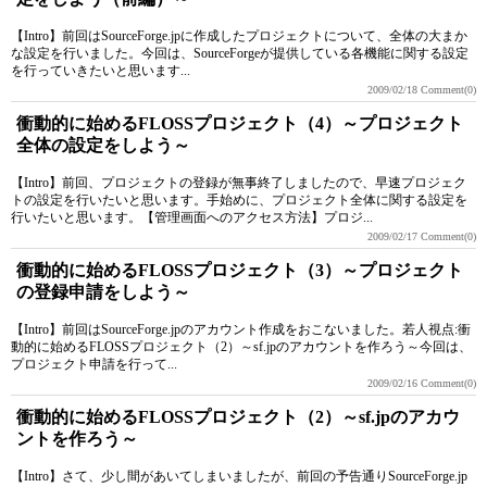
【Intro】前回はSourceForge.jpに作成したプロジェクトについて、全体の大まか
な設定を行いました。今回は、SourceForgeが提供している各機能に関する設定
を行っていきたいと思います...
2009/02/18
Comment(0)
衝動的に始めるFLOSSプロジェクト（4）～プロジェクト
全体の設定をしよう～
【Intro】前回、プロジェクトの登録が無事終了しましたので、早速プロジェク
トの設定を行いたいと思います。手始めに、プロジェクト全体に関する設定を
行いたいと思います。【管理画面へのアクセス方法】プロジ...
2009/02/17
Comment(0)
衝動的に始めるFLOSSプロジェクト（3）～プロジェクト
の登録申請をしよう～
【Intro】前回はSourceForge.jpのアカウント作成をおこないました。若人視点:衝
動的に始めるFLOSSプロジェクト（2）～sf.jpのアカウントを作ろう～今回は、
プロジェクト申請を行って...
2009/02/16
Comment(0)
衝動的に始めるFLOSSプロジェクト（2）～sf.jpのアカウ
ントを作ろう～
【Intro】さて、少し間があいてしまいましたが、前回の予告通りSourceForge.jp