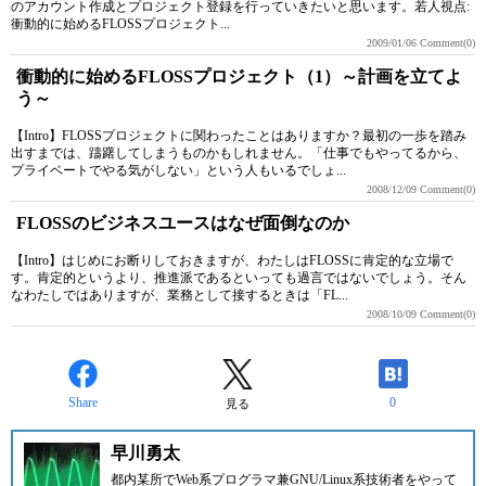
のアカウント作成とプロジェクト登録を行っていきたいと思います。若人視点:
衝動的に始めるFLOSSプロジェクト...
2009/01/06
Comment(0)
衝動的に始めるFLOSSプロジェクト（1）～計画を立てよ
う～
【Intro】FLOSSプロジェクトに関わったことはありますか？最初の一歩を踏み
出すまでは、躊躇してしまうものかもしれません。「仕事でもやってるから、
プライベートでやる気がしない」という人もいるでしょ...
2008/12/09
Comment(0)
FLOSSのビジネスユースはなぜ面倒なのか
【Intro】はじめにお断りしておきますが、わたしはFLOSSに肯定的な立場で
す。肯定的というより、推進派であるといっても過言ではないでしょう。そん
なわたしではありますが、業務として接するときは「FL...
2008/10/09
Comment(0)
Share
0
見る
早川勇太
都内某所でWeb系プログラマ兼GNU/Linux系技術者をやって