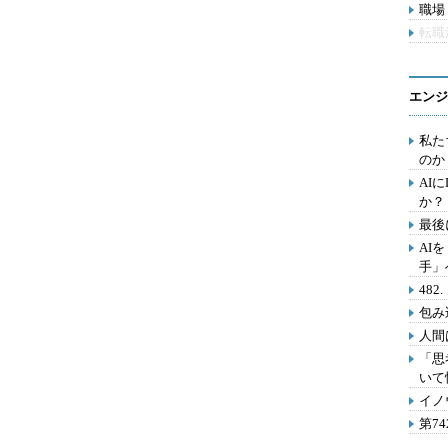
職場 
転職
エンジ
私た
のか
AI
か？
最後
AI
手」
48
包み
人間
「思
いて
イノ
第7