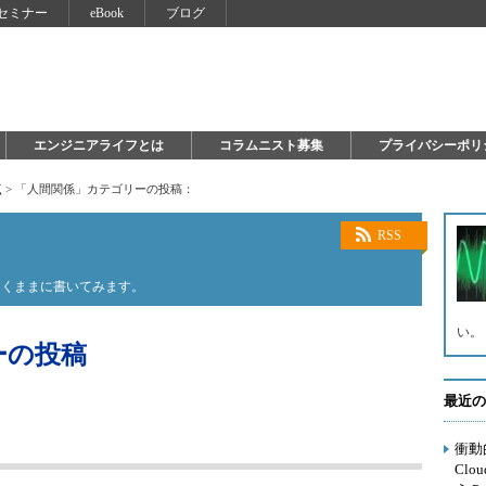
セミナー
eBook
ブログ
エンジニアライフとは
コラムニスト募集
プライバシーポリ
点
>
「人間関係」カテゴリーの投稿：
RSS
向くままに書いてみます。
い。
ーの投稿
最近の
衝動
Cl