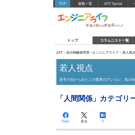
TOP
連載一覧
＠IT Special
トップ
コラムニスト一覧
@IT
>
自分戦略研究所
>
エンジニアライフ
>
若人視
若人視点
若手の目からみたこの業界のアレコレ、気の
「人間関係」カテゴリ
Share
0
見る