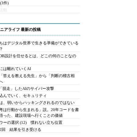
(3件)
活動
ニアライフ 最新の投稿
ちはデジタル世界で生きる準備ができている
？
にDB設計を任せるとは、どこの何のことなの
には離れていくAI
を「答えを教える先生」から「判断の稽古相
へ
2.「脱走」したAIのサイバー攻撃
込んでいく、セキュリティ
は、弱いからハッキングされるのではない
考は行動から生まれる」説。20年コードを書
悟った、建設現場へ行くことの価値
ウーの選択 (12) 慣れない立ち位置
42回 結果を引き受ける