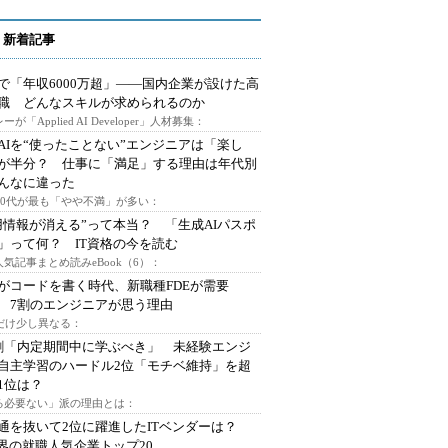
 新着記事
で「年収6000万超」――国内企業が設けた高
I職 どんなスキルが求められるのか
ーが「Applied AI Developer」人材募集：
AIを“使ったことない”エンジニアは「楽し
が半分？ 仕事に「満足」する理由は年代別
んなに違った
～30代が最も「やや不満」が多い：
用情報が消える”って本当？ 「生成AIパスポ
」って何？ IT資格の今を読む
人気記事まとめ読みeBook（6）：
Iがコードを書く時代、新職種FDEが需要
 7割のエンジニアが思う理由
代だけ少し異なる：
割「内定期間中に学ぶべき」 未経験エンジ
自主学習のハードル2位「モチベ維持」を超
1位は？
る必要ない」派の理由とは：
通を抜いて2位に躍進したITベンダーは？
業界の就職人気企業トップ20