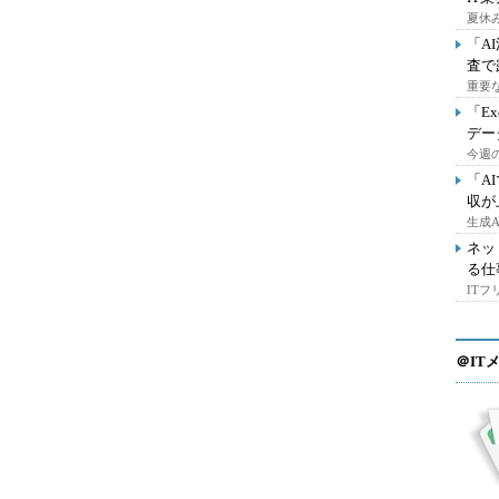
夏休
「A
査で
重要
「E
デー
今週の
「A
収が
生成
ネッ
る仕
IT
＠IT