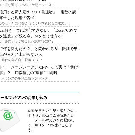
みに振り返る2026年上半期ニュース：
I活用する新人増えてOJT負担増」 複数の調
露呈した現場の苦悩
なのは「AIに代替されにくい本質的な自走力」：
xcel好き」では進化できない、「Excel/CSVで
タ連携」が残る今、AIをどう使うか
「＠IT」よく読まれた記事“10選”：
Iで何を変えたの？」と問われる今、転職で年
上がる人／上がらない人
AI時代の年収向上戦略（3）：
トワークエンジニア、社内SEって実は「稼げ
事」？ IT職種別の“単価”に明暗
フリーランスの平均単価ランキング：
メールマガジンのお申し込み
新着記事をいち早く知りたい、
オリジナルコラムを読みたい
――メールマガジンに登録し
て、＠ITを120％使いこなそ
う。