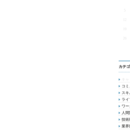
5
12
19
26
カテゴ
キャ
コミ
スキル
ライ
ワー
人間関
技術動
業界動