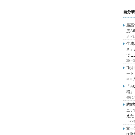
自分研
最高
度A
メドレ
生成
さ」
でこ
20
“応
ート
＠IT
「A
増」
40
約8
ニア
えた
「や
富士
IT