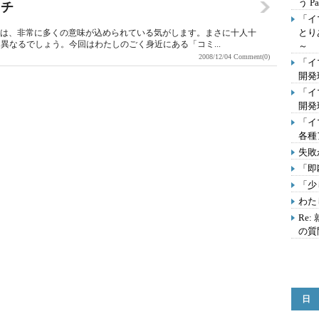
う Pa
タチ
「イ
とり
語には、非常に多くの意味が込められている気がします。まさに十人十
異なるでしょう。今回はわたしのごく身近にある「コミ...
～
2008/12/04
Comment(0)
「イ
開発
「イ
開発
「イ
各種
失敗
「即
「少
わたし
Re
の質
日