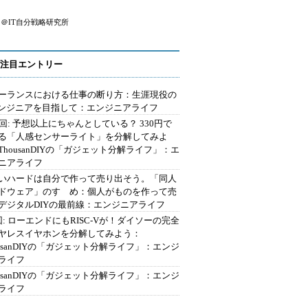
＠IT自分戦略研究所
注目エントリー
ーランスにおける仕事の断り方：生涯現役の
エンジニアを目指して：エンジニアライフ
2回: 予想以上にちゃんとしている？ 330円で
る「人感センサーライト」を分解してみよ
ThousanDIYの「ガジェット分解ライフ」：エ
ニアライフ
いハードは自分で作って売り出そう。「同人
ドウェア」のすゝめ：個人がものを作って売
デジタルDIYの最前線：エンジニアライフ
回: ローエンドにもRISC-Vが！ダイソーの完全
ヤレスイヤホンを分解してみよう：
ousanDIYの「ガジェット分解ライフ」：エンジ
ライフ
ousanDIYの「ガジェット分解ライフ」：エンジ
ライフ