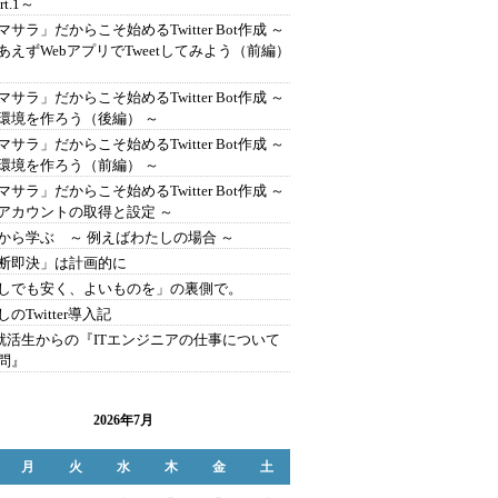
rt.1～
マサラ」だからこそ始めるTwitter Bot作成 ～
あえずWebアプリでTweetしてみよう（前編）
マサラ」だからこそ始めるTwitter Bot作成 ～
環境を作ろう（後編） ～
マサラ」だからこそ始めるTwitter Bot作成 ～
環境を作ろう（前編） ～
マサラ」だからこそ始めるTwitter Bot作成 ～
アカウントの取得と設定 ～
から学ぶ ～ 例えばわたしの場合 ～
断即決」は計画的に
しでも安く、よいものを」の裏側で。
のTwitter導入記
: 就活生からの『ITエンジニアの仕事について
問』
2026年7月
月
火
水
木
金
土