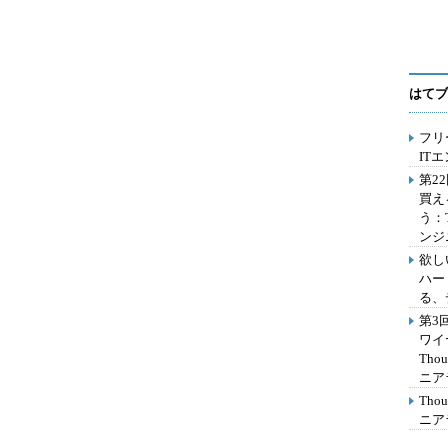
はてブ
フリ
IT
第2
買え
う：
ンジ
欲し
ハー
る、
第3
ワイ
Th
ニア
Th
ニア