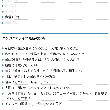
人間関係
技術動向
業界動向
職場 (7件)
転職活動
エンジニアライフ 最新の投稿
私は技術屋だ-便利になるほど、人間は弱くなるのか
私たちはデジタル世界で生きる準備ができているのか？
AIにDB設計を任せるとは、どこの何のことなのか？
最後には離れていくAI
AIを「答えを教える先生」から「判断の稽古相手」へ
482.「脱走」したAIのサイバー攻撃
包み込んでいく、セキュリティ
人間は、弱いからハッキングされるのではない
「思考は行動から生まれる」説。20年コードを書いて悟った、建設現場
へ行くことの価値
イノウーの選択 (12) 慣れない立ち位置