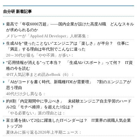
自分研 新着記事
最高で「年収6000万超」――国内企業が設けた高度AI職 どんなスキル
が求められるのか
メドレーが「Applied AI Developer」人材募集：
生成AIを“使ったことない”エンジニアは「楽しさ」が半分？ 仕事に
「満足」する理由は年代別でこんなに違った
20～30代が最も「やや不満」が多い：
“応用情報が消える”って本当？ 「生成AIパスポート」って何？ IT資
格の今を読む
＠IT人気記事まとめ読みeBook（6）：
「AIがコードを書く時代、新職種FDEが需要増」 7割のエンジニアが
思う理由
40代だけ少し異なる：
約8割「内定期間中に学ぶべき」 未経験エンジニア自主学習のハード
ル2位「モチベ維持」を超えた1位は？
「やる必要ない」派の理由とは：
富士通を抜いて2位に躍進したITベンダーは？ IT業界の就職人気企業
トップ20
夏休みに振り返る2026年上半期ニュース：