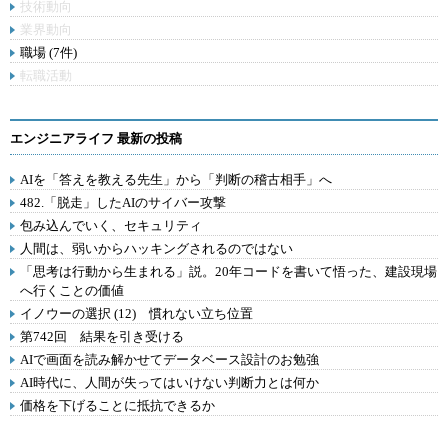
技術動向
業界動向
職場 (7件)
転職活動
エンジニアライフ 最新の投稿
AIを「答えを教える先生」から「判断の稽古相手」へ
482.「脱走」したAIのサイバー攻撃
包み込んでいく、セキュリティ
人間は、弱いからハッキングされるのではない
「思考は行動から生まれる」説。20年コードを書いて悟った、建設現場
へ行くことの価値
イノウーの選択 (12) 慣れない立ち位置
第742回 結果を引き受ける
AIで画面を読み解かせてデータベース設計のお勉強
AI時代に、人間が失ってはいけない判断力とは何か
価格を下げることに抵抗できるか