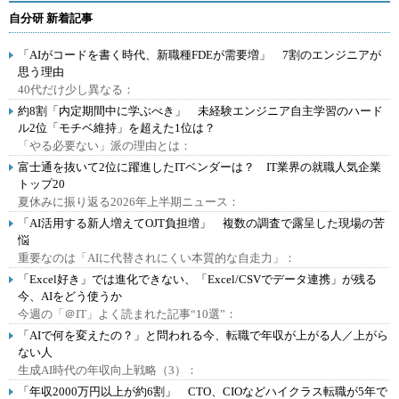
自分研 新着記事
「AIがコードを書く時代、新職種FDEが需要増」 7割のエンジニアが
思う理由
40代だけ少し異なる：
約8割「内定期間中に学ぶべき」 未経験エンジニア自主学習のハード
ル2位「モチベ維持」を超えた1位は？
「やる必要ない」派の理由とは：
富士通を抜いて2位に躍進したITベンダーは？ IT業界の就職人気企業
トップ20
夏休みに振り返る2026年上半期ニュース：
「AI活用する新人増えてOJT負担増」 複数の調査で露呈した現場の苦
悩
重要なのは「AIに代替されにくい本質的な自走力」：
「Excel好き」では進化できない、「Excel/CSVでデータ連携」が残る
今、AIをどう使うか
今週の「＠IT」よく読まれた記事“10選”：
「AIで何を変えたの？」と問われる今、転職で年収が上がる人／上がら
ない人
生成AI時代の年収向上戦略（3）：
「年収2000万円以上が約6割」 CTO、CIOなどハイクラス転職が5年で