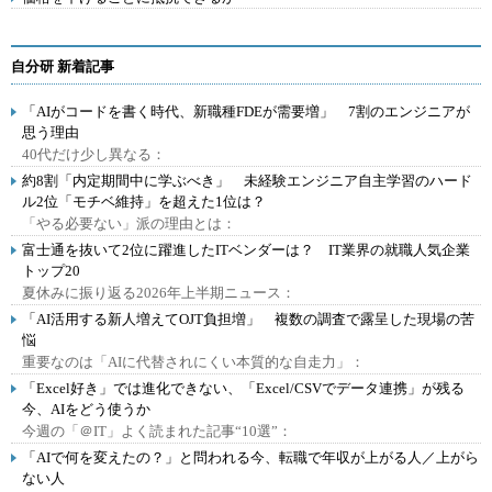
自分研 新着記事
「AIがコードを書く時代、新職種FDEが需要増」 7割のエンジニアが
思う理由
40代だけ少し異なる：
約8割「内定期間中に学ぶべき」 未経験エンジニア自主学習のハード
ル2位「モチベ維持」を超えた1位は？
「やる必要ない」派の理由とは：
富士通を抜いて2位に躍進したITベンダーは？ IT業界の就職人気企業
トップ20
夏休みに振り返る2026年上半期ニュース：
「AI活用する新人増えてOJT負担増」 複数の調査で露呈した現場の苦
悩
重要なのは「AIに代替されにくい本質的な自走力」：
「Excel好き」では進化できない、「Excel/CSVでデータ連携」が残る
今、AIをどう使うか
今週の「＠IT」よく読まれた記事“10選”：
「AIで何を変えたの？」と問われる今、転職で年収が上がる人／上がら
ない人