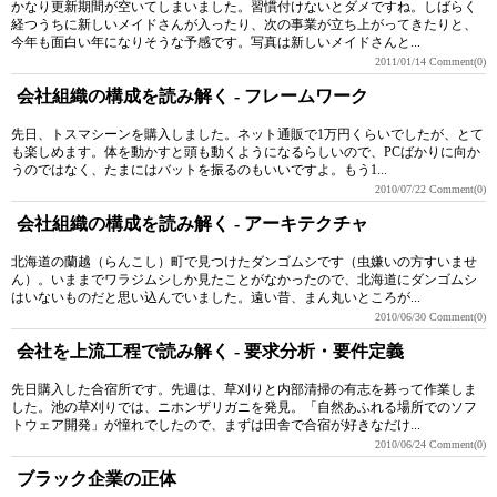
かなり更新期間が空いてしまいました。習慣付けないとダメですね。しばらく
経つうちに新しいメイドさんが入ったり、次の事業が立ち上がってきたりと、
今年も面白い年になりそうな予感です。写真は新しいメイドさんと...
2011/01/14
Comment(0)
会社組織の構成を読み解く - フレームワーク
先日、トスマシーンを購入しました。ネット通販で1万円くらいでしたが、とて
も楽しめます。体を動かすと頭も動くようになるらしいので、PCばかりに向か
うのではなく、たまにはバットを振るのもいいですよ。もう1...
2010/07/22
Comment(0)
会社組織の構成を読み解く - アーキテクチャ
北海道の蘭越（らんこし）町で見つけたダンゴムシです（虫嫌いの方すいませ
ん）。いままでワラジムシしか見たことがなかったので、北海道にダンゴムシ
はいないものだと思い込んでいました。遠い昔、まん丸いところが...
2010/06/30
Comment(0)
会社を上流工程で読み解く - 要求分析・要件定義
先日購入した合宿所です。先週は、草刈りと内部清掃の有志を募って作業しま
した。池の草刈りでは、ニホンザリガニを発見。「自然あふれる場所でのソフ
トウェア開発」が憧れでしたので、まずは田舎で合宿が好きなだけ...
2010/06/24
Comment(0)
ブラック企業の正体