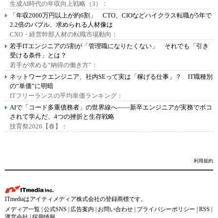
生成AI時代の年収向上戦略（3）：
「年収2000万円以上が約6割」 CTO、CIOなどハイクラス転職が5年で
2.2倍のバブル、求められる人材像は
CXO・経営幹部人材の転職市場動向：
若手ITエンジニアの5割が「管理職になりたくない」 それでも「引き
受ける条件」とは？
若手が求める“納得の働き方”：
ネットワークエンジニア、社内SEって実は「稼げる仕事」？ IT職種別
の“単価”に明暗
ITフリーランスの平均単価ランキング：
AIで「コード多重債務者」の世界線へ――新卒エンジニアが実務でボコ
されて学んだ、4つの挫折と生存戦略
技育祭2026【春】：
利用規約
ITmediaはアイティメディア株式会社の登録商標です。
メディア一覧
|
公式SNS
|
広告案内
|
お問い合わせ
|
プライバシーポリシー
|
RSS
|
運営会社
|
採用情報