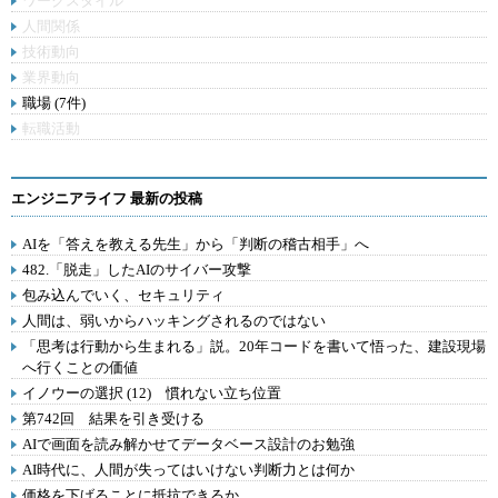
ワークスタイル
人間関係
技術動向
業界動向
職場 (7件)
転職活動
エンジニアライフ 最新の投稿
AIを「答えを教える先生」から「判断の稽古相手」へ
482.「脱走」したAIのサイバー攻撃
包み込んでいく、セキュリティ
人間は、弱いからハッキングされるのではない
「思考は行動から生まれる」説。20年コードを書いて悟った、建設現場
へ行くことの価値
イノウーの選択 (12) 慣れない立ち位置
第742回 結果を引き受ける
AIで画面を読み解かせてデータベース設計のお勉強
AI時代に、人間が失ってはいけない判断力とは何か
価格を下げることに抵抗できるか