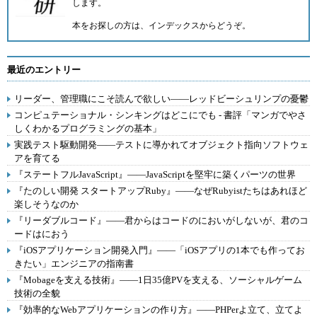
します。
本をお探しの方は、
インデックス
からどうぞ。
最近のエントリー
リーダー、管理職にこそ読んで欲しい――レッドビーシュリンプの憂鬱
コンピュテーショナル・シンキングはどこにでも - 書評「マンガでやさ
しくわかるプログラミングの基本」
実践テスト駆動開発――テストに導かれてオブジェクト指向ソフトウェ
アを育てる
『ステートフルJavaScript』――JavaScriptを堅牢に築くパーツの世界
『たのしい開発 スタートアップRuby』――なぜRubyistたちはあれほど
楽しそうなのか
『リーダブルコード』――君からはコードのにおいがしないが、君のコ
ードはにおう
『iOSアプリケーション開発入門』――「iOSアプリの1本でも作ってお
きたい」エンジニアの指南書
『Mobageを支える技術』――1日35億PVを支える、ソーシャルゲーム
技術の全貌
『効率的なWebアプリケーションの作り方』――PHPerよ立て、立てよ