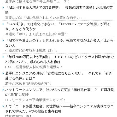
夏休みに振り返る2026年上半期ニュース：
「AI活用する新人増えてOJT負担増」 複数の調査で露呈した現場の苦
悩
重要なのは「AIに代替されにくい本質的な自走力」：
「Excel好き」では進化できない、「Excel/CSVでデータ連携」が残る
今、AIをどう使うか
今週の「＠IT」よく読まれた記事“10選”：
「AIで何を変えたの？」と問われる今、転職で年収が上がる人／上がら
ない人
生成AI時代の年収向上戦略（3）：
「年収2000万円以上が約6割」 CTO、CIOなどハイクラス転職が5年で
2.2倍のバブル、求められる人材像は
CXO・経営幹部人材の転職市場動向：
若手ITエンジニアの5割が「管理職になりたくない」 それでも「引き
受ける条件」とは？
若手が求める“納得の働き方”：
ネットワークエンジニア、社内SEって実は「稼げる仕事」？ IT職種別
の“単価”に明暗
ITフリーランスの平均単価ランキング：
AIで「コード多重債務者」の世界線へ――新卒エンジニアが実務でボコ
されて学んだ、4つの挫折と生存戦略
技育祭2026【春】：