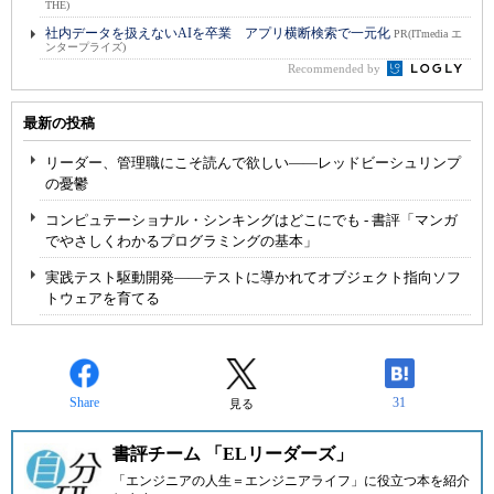
THE)
社内データを扱えないAIを卒業 アプリ横断検索で一元化
PR(ITmedia エ
ンタープライズ)
Recommended by
最新の投稿
リーダー、管理職にこそ読んで欲しい――レッドビーシュリンプ
の憂鬱
コンピュテーショナル・シンキングはどこにでも - 書評「マンガ
でやさしくわかるプログラミングの基本」
実践テスト駆動開発――テストに導かれてオブジェクト指向ソフ
トウェアを育てる
Share
31
見る
書評チーム 「ELリーダーズ」
「エンジニアの人生＝エンジニアライフ」に役立つ本を紹介