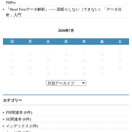
PHPer
『Head Firstデータ解析』――居眠りしない（できない）「データ分
析」入門
2026年7月
日
月
火
水
木
金
土
1
2
3
4
5
6
7
8
9
10
11
12
13
14
15
16
17
18
19
20
21
22
23
24
25
26
27
28
29
30
31
カテゴリー
PM関連本 (6件)
SE関連本 (6件)
インデックス (1件)