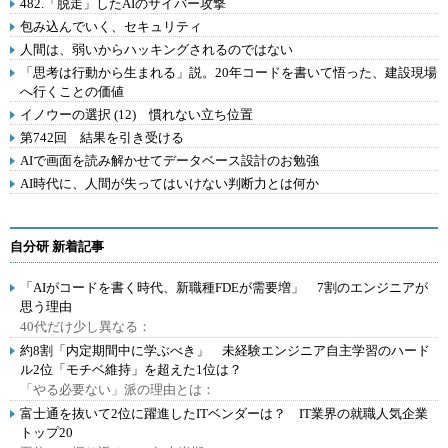
482.「脱走」したAIのサイバー攻撃
包み込んでいく、セキュリティ
人間は、弱いからハッキングされるのではない
「思考は行動から生まれる」説。20年コードを書いて悟った、建設現場
へ行くことの価値
イノウーの選択 (12) 慣れない立ち位置
第742回 結果を引き受ける
AIで画面を読み解かせてデータベース設計のお勉強
AI時代に、人間が失ってはいけない判断力とは何か
自分研 新着記事
「AIがコードを書く時代、新職種FDEが需要増」 7割のエンジニアが
思う理由
40代だけ少し異なる：
約8割「内定期間中に学ぶべき」 未経験エンジニア自主学習のハード
ル2位「モチベ維持」を超えた1位は？
「やる必要ない」派の理由とは：
富士通を抜いて2位に躍進したITベンダーは？ IT業界の就職人気企業
トップ20