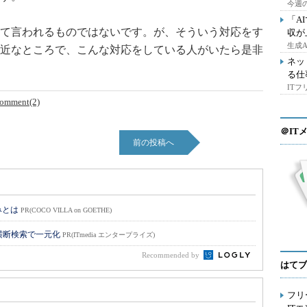
今週の
「A
て言われるものではないです。が、そういう対応をす
収が
生成
近なところで、こんな対応をしている人がいたら是非
ネッ
る仕
IT
omment(2)
＠IT
前の投稿へ
みとは
PR(COCO VILLA on GOETHE)
横断検索で一元化
PR(ITmedia エンタープライズ)
Recommended by
はてブ
フリ