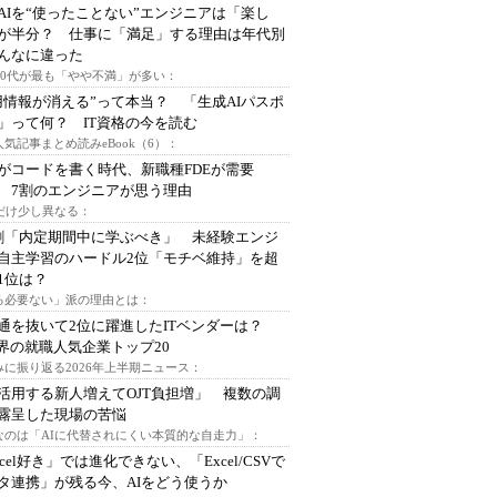
AIを“使ったことない”エンジニアは「楽し
が半分？ 仕事に「満足」する理由は年代別
んなに違った
～30代が最も「やや不満」が多い：
用情報が消える”って本当？ 「生成AIパスポ
」って何？ IT資格の今を読む
人気記事まとめ読みeBook（6）：
Iがコードを書く時代、新職種FDEが需要
 7割のエンジニアが思う理由
代だけ少し異なる：
割「内定期間中に学ぶべき」 未経験エンジ
自主学習のハードル2位「モチベ維持」を超
1位は？
る必要ない」派の理由とは：
通を抜いて2位に躍進したITベンダーは？
業界の就職人気企業トップ20
みに振り返る2026年上半期ニュース：
I活用する新人増えてOJT負担増」 複数の調
露呈した現場の苦悩
なのは「AIに代替されにくい本質的な自走力」：
xcel好き」では進化できない、「Excel/CSVで
タ連携」が残る今、AIをどう使うか