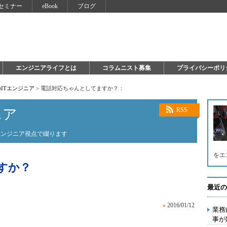
セミナー
eBook
ブログ
エンジニアライフとは
コラムニスト募集
プライバシーポリ
ITエンジニア
>
電話対応ちゃんとしてますか？：
ニア
RSS
エンジニア視点で綴ります
をエ
すか？
最近の
»
2016/01/12
業務
事が