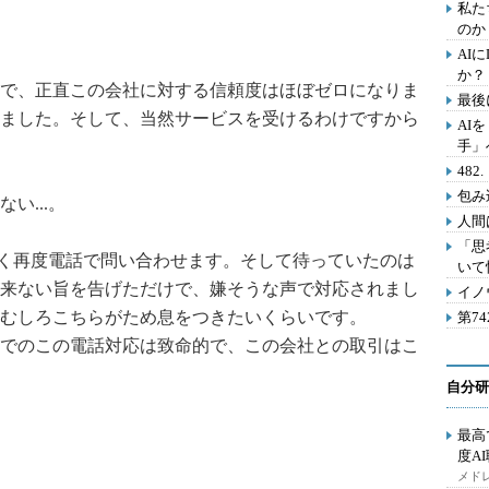
私た
のか
AI
か？
で、正直この会社に対する信頼度はほぼゼロになりま
最後
ました。そして、当然サービスを受けるわけですから
AI
手」
48
包み
い...。
人間
「思
なく再度電話で問い合わせます。そして待っていたのは
いて
来ない旨を告げただけで、嫌そうな声で対応されまし
イノ
むしろこちらがため息をつきたいくらいです。
第7
でのこの電話対応は致命的で、この会社との取引はこ
自分研
最高
度A
メドレ