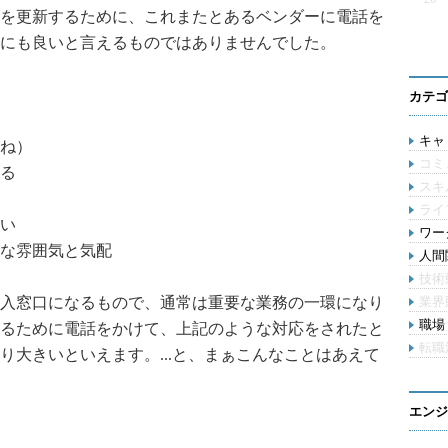
を更新するために、これまたとあるベンダーに電話を
にも良いと言えるものではありませんでした。
カテゴ
キャリ
ね）
コミ
る
スキ
ライ
い
ワー
な雰囲気と気配
人間関
技術
入窓口になるもので、通常は重要な業務の一環になり
業界
職場 
るために電話をかけて、上記のような対応をされたと
転職
り大きいといえます。...と、まぁこんなことはあえて
エンジ