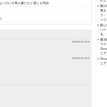
IT
ないのに仕事が嫌だなと感じる理由
第2
買え
う：
う
ンジ
欲し
ハー
る、
第3
2016/01/18 14:54
ワイ
Th
ニア
2016/01/18 14:55
Th
ニア