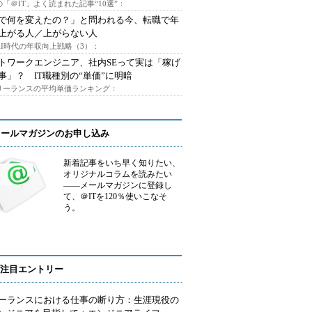
「＠IT」よく読まれた記事“10選”：
Iで何を変えたの？」と問われる今、転職で年
上がる人／上がらない人
AI時代の年収向上戦略（3）：
トワークエンジニア、社内SEって実は「稼げ
事」？ IT職種別の“単価”に明暗
フリーランスの平均単価ランキング：
メールマガジンのお申し込み
新着記事をいち早く知りたい、
オリジナルコラムを読みたい
――メールマガジンに登録し
て、＠ITを120％使いこなそ
う。
注目エントリー
ーランスにおける仕事の断り方：生涯現役の