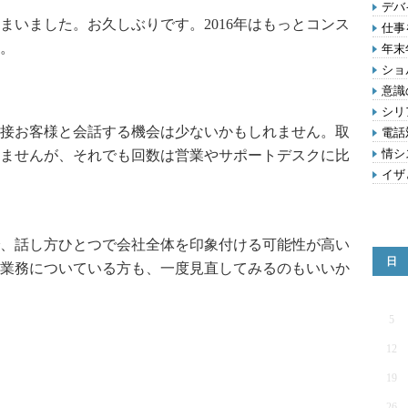
デバ
いました。お久しぶりです。2016年はもっとコンス
仕事
。
年末
ショ
意識
シリ
接お客様と会話する機会は少ないかもしれません。取
電話
情シ
ませんが、それでも回数は営業やサポートデスクに比
イザ
、話し方ひとつで会社全体を印象付ける可能性が高い
日
業務についている方も、一度見直してみるのもいいか
5
12
19
26