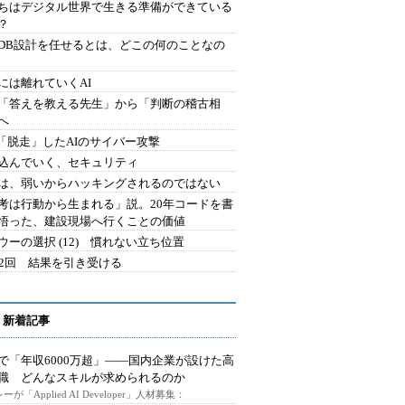
ちはデジタル世界で生きる準備ができている
？
にDB設計を任せるとは、どこの何のことなの
には離れていくAI
を「答えを教える先生」から「判断の稽古相
へ
2.「脱走」したAIのサイバー攻撃
込んでいく、セキュリティ
は、弱いからハッキングされるのではない
考は行動から生まれる」説。20年コードを書
悟った、建設現場へ行くことの価値
ウーの選択 (12) 慣れない立ち位置
42回 結果を引き受ける
 新着記事
で「年収6000万超」――国内企業が設けた高
I職 どんなスキルが求められるのか
ーが「Applied AI Developer」人材募集：