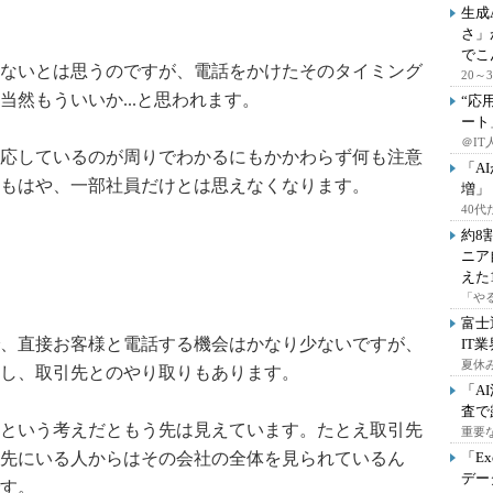
生成
さ」
でこ
ないとは思うのですが、電話をかけたそのタイミング
20
然もういいか...と思われます。
“応
ート
＠IT
応しているのが周りでわかるにもかかわらず何も注意
「A
もはや、一部社員だけとは思えなくなります。
増」
40
約8
ニア
えた
「や
富士
、直接お客様と電話する機会はかなり少ないですが、
IT
夏休
し、取引先とのやり取りもあります。
「A
査で
という考えだともう先は見えています。たとえ取引先
重要
先にいる人からはその会社の全体を見られているん
「E
デー
す。