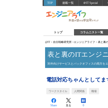
TOP
連載一覧
＠IT Special
トップ
コラムニスト一覧
@IT
>
自分戦略研究所
>
エンジニアライフ
>
表と裏の
表と裏のITエンジ
対外向けサービスとバックオフィスの両方を
電話対応ちゃんとしてま
ワークスタイル
人間関係
職場
Share
0
見る