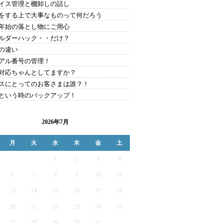
イス管理と棚卸しの話し
をする上で大事なものって何だろう
年始の落とし物にご用心
ルダーハック・・だけ？
の違い
アル番号の管理！
対応ちゃんとしてますか？
スにとってのお客さまは誰？！
という時のバックアップ！
2026年7月
月
火
水
木
金
土
1
2
3
4
6
7
8
9
10
11
13
14
15
16
17
18
20
21
22
23
24
25
27
28
29
30
31