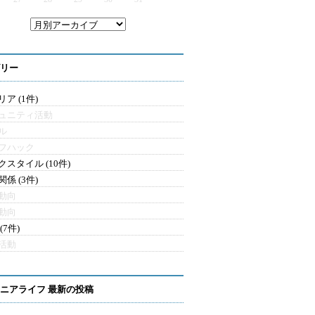
リー
ア (1件)
ュニティ活動
ル
フハック
クスタイル (10件)
係 (3件)
動向
動向
(7件)
活動
ニアライフ 最新の投稿