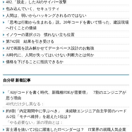
482.「脱走」したAIのサイバー攻撃
包み込んでいく、セキュリティ
人間は、弱いからハッキングされるのではない
「思考は行動から生まれる」説。20年コードを書いて悟った、建設現場
へ行くことの価値
イノウーの選択 (12) 慣れない立ち位置
第742回 結果を引き受ける
AIで画面を読み解かせてデータベース設計のお勉強
AI時代に、人間が失ってはいけない判断力とは何か
価格を下げることに抵抗できるか
自分研 新着記事
「AIがコードを書く時代、新職種FDEが需要増」 7割のエンジニアが
思う理由
40代だけ少し異なる：
約8割「内定期間中に学ぶべき」 未経験エンジニア自主学習のハード
ル2位「モチベ維持」を超えた1位は？
「やる必要ない」派の理由とは：
富士通を抜いて2位に躍進したITベンダーは？ IT業界の就職人気企業