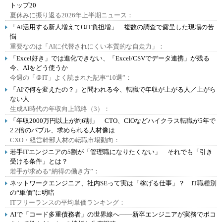
トップ20
夏休みに振り返る2026年上半期ニュース：
「AI活用する新人増えてOJT負担増」 複数の調査で露呈した現場の苦
悩
重要なのは「AIに代替されにくい本質的な自走力」：
「Excel好き」では進化できない、「Excel/CSVでデータ連携」が残る
今、AIをどう使うか
今週の「＠IT」よく読まれた記事“10選”：
「AIで何を変えたの？」と問われる今、転職で年収が上がる人／上がら
ない人
生成AI時代の年収向上戦略（3）：
「年収2000万円以上が約6割」 CTO、CIOなどハイクラス転職が5年で
2.2倍のバブル、求められる人材像は
CXO・経営幹部人材の転職市場動向：
若手ITエンジニアの5割が「管理職になりたくない」 それでも「引き
受ける条件」とは？
若手が求める“納得の働き方”：
ネットワークエンジニア、社内SEって実は「稼げる仕事」？ IT職種別
の“単価”に明暗
ITフリーランスの平均単価ランキング：
AIで「コード多重債務者」の世界線へ――新卒エンジニアが実務でボコ