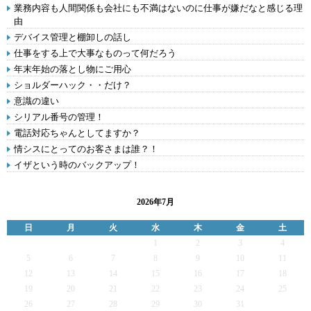
業務内容も人間関係も会社にも不満はないのに仕事が嫌だなと感じる理
由
デバイス管理と棚卸しの話し
仕事をする上で大事なものって何だろう
年末年始の落とし物にご用心
ショルダーハック・・だけ？
意識の違い
シリアル番号の管理！
電話対応ちゃんとしてますか？
情シスにとってのお客さまは誰？！
イザという時のバックアップ！
2026年7月
日
月
火
水
木
金
土
1
2
3
4
5
6
7
8
9
10
11
12
13
14
15
16
17
18
19
20
21
22
23
24
25
26
27
28
29
30
31